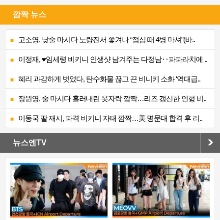
깜짝 뉴스
고소영, 낮술 마시다 노량진서 쫓겨나 “점심 때 4병 마셔”(바..
이정재, ♥임세령 비키니 인생샷 남겨주는 다정남‥파파라치에 ..
혜리 과감하게 벗었다, 탄수화물 끊고 끈 비니키 소화 ‘역대급..
장원영, 술 마시다 흘러내린 옷자락 깜짝…리즈 갱신한 인형 비..
이동국 딸 재시, 파격 비키니 자태 깜짝…美 명문대 합격 후 리..
뉴스엔TV