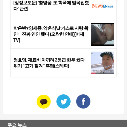
[정정보도문] ‘황영웅, 또 학폭에 발목잡혔
다’ 관련
박은빈♥양세종, 약혼식날 키스로 사랑 확
인‥진짜 연인 됐다 (오싹한 연애)[어제
TV]
정호영, 재료비 아끼려 2등급 한우 썼다
위기 “고기 질겨” 혹평(스레파)
주요 뉴스