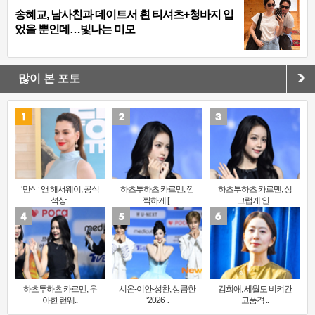
송혜교, 남사친과 데이트서 흰 티셔츠+청바지 입
었을 뿐인데…빛나는 미모
많이 본 포토
‘만삭’ 앤 해서웨이, 공식
하츠투하츠 카르멘, 깜
하츠투하츠 카르멘, 싱
석상..
찍하게 [..
그럽게 인..
하츠투하츠 카르멘, 우
시온-이안-성찬, 상큼한
김희애, 세월도 비켜간
아한 런웨..
‘2026 ..
고품격 ..