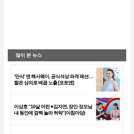
많이 본 뉴스
‘만삭’ 앤 해서웨이, 공식석상 파격 패션…
짧은 상의로 배꼽 노출 [포토엔]
이상호 “10살 어린 ♥김자연, 장인·장모님
내 동안에 깜짝 놀라 허락”(아침마당)