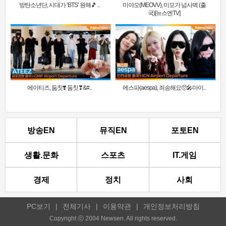
방탄소년단, 시대가 ‘BTS’ 원해🎵 ..
미야오(MEOVV), 미모가 넘사벽 (출
국)[뉴스엔TV]
에이티즈, 둠칫❣️ 둠칫❣&#..
에스파(aespa), 죄송해요🥺🎤마이..
방송EN
뮤직EN
포토EN
생활.문화
스포츠
IT.게임
경제
정치
사회
PC보기
|
전체기사
|
이용약관
|
개인정보처리방침
Copyright ⓒ 2004 Newsen. All rights reserved.