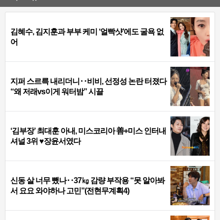
김혜수, 김지훈과 부부 케미 ‘얼빡샷’에도 굴욕 없
어
지퍼 스르륵 내리더니‥비비, 선정성 논란 터졌다
“왜 저래vs이게 워터밤” 시끌
‘김부장’ 최대훈 아내, 미스코리아 善+미스 인터내
셔널 3위 ♥장윤서였다
신동 살 너무 뺐나‥37㎏ 감량 부작용 “못 알아봐
서 요요 와야하나 고민”(전현무계획4)