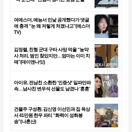
여에스더, 예능서 민낯 공개했다가 댓글
에 충격 “눈 왜 저렇게 처졌냐고”(에스더
TV)
김정렬, 친형 군대 구타 사망 억울 “농약
사 처리, 범인 찾았지만…엄마는 이미 치
매”(데이앤나잇)
아이유, 전남친 소환한 ‘인증샷’ 일파만파
속…남사친 변우석 선물도 남겼나 ‘훈훈’
건물주 구성환, 김신영 이선민과 집 옥상
서 41만원 한우 파티 “화력이 성화봉
송”(나혼산)