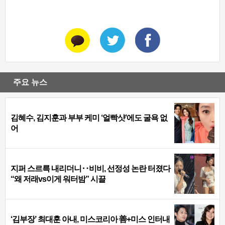
주요 뉴스
김혜수, 김지훈과 부부 케미 ‘얼빡샷’에도 굴욕 없
어
지퍼 스르륵 내리더니‥비비, 선정성 논란 터졌다
“왜 저래vs이게 워터밤” 시끌
‘김부장’ 최대훈 아내, 미스코리아 善+미스 인터내