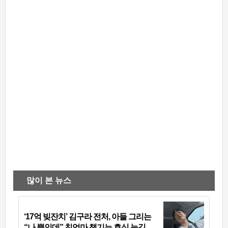
많이 본 뉴스
‘17억 빚잔치’ 김구라 전처, 아들 그리는
“나 뿐인데” 친엄마 챙기는 효심 눈길