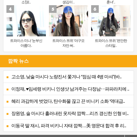
소’[포..
생김이 ..
훈녀’..
트와이스 미나 ‘눈부신
트와이스 쯔위 ‘야구모
트와이스 쯔위 ‘편안한
아름다..
자만 써..
스타일..
깜짝 뉴스
고소영, 낮술 마시다 노량진서 쫓겨나 “점심 때 4병 마셔”(바..
이정재, ♥임세령 비키니 인생샷 남겨주는 다정남‥파파라치에 ..
혜리 과감하게 벗었다, 탄수화물 끊고 끈 비니키 소화 ‘역대급..
장원영, 술 마시다 흘러내린 옷자락 깜짝…리즈 갱신한 인형 비..
이동국 딸 재시, 파격 비키니 자태 깜짝…美 명문대 합격 후 리..