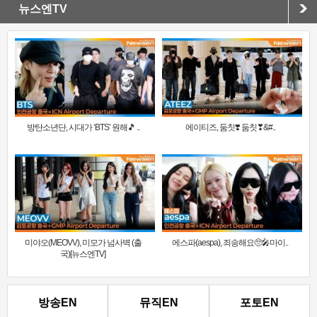
뉴스엔TV
방탄소년단, 시대가 ‘BTS’ 원해🎵 ..
에이티즈, 둠칫❣️ 둠칫❣&#..
미야오(MEOVV), 미모가 넘사벽 (출
에스파(aespa), 죄송해요🥺🎤마이..
국)[뉴스엔TV]
방송EN
뮤직EN
포토EN