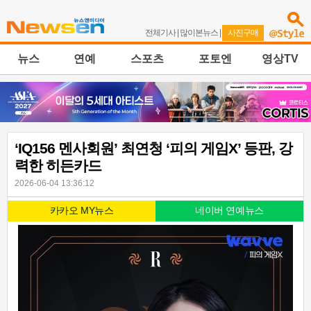
전체기사
|
많이본뉴스
|
사진구매
뉴스
연예
스포츠
포토엔
영상TV
‘IQ156 멘사회원’ 최연청 ‘피의 게임X’ 등판, 강
력한 히든카드
2026-06-04 13:36:12
카카오 MY뉴스
네이버 연예뉴스