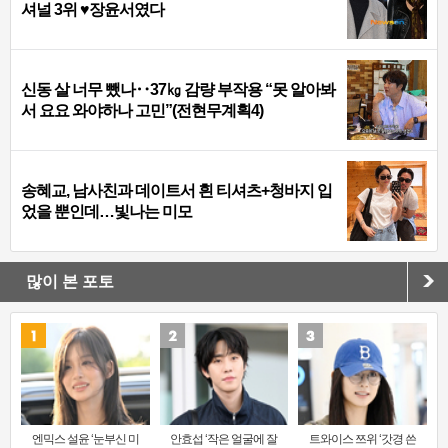
셔널 3위 ♥장윤서였다
신동 살 너무 뺐나‥37㎏ 감량 부작용 “못 알아봐
서 요요 와야하나 고민”(전현무계획4)
송혜교, 남사친과 데이트서 흰 티셔츠+청바지 입
었을 뿐인데…빛나는 미모
많이 본 포토
엔믹스 설윤 ‘눈부신 미
안효섭 ‘작은 얼굴에 잘
트와이스 쯔위 ‘갓경 쓴