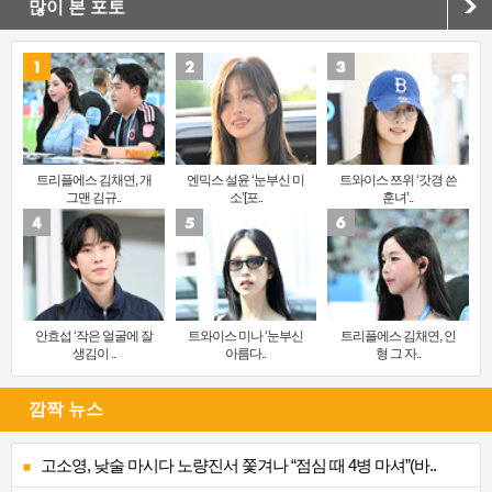
많이 본 포토
트리플에스 김채연, 개
엔믹스 설윤 ‘눈부신 미
트와이스 쯔위 ‘갓경 쓴
그맨 김규..
소’[포..
훈녀’..
안효섭 ‘작은 얼굴에 잘
트와이스 미나 ‘눈부신
트리플에스 김채연, 인
생김이 ..
아름다..
형 그 자..
깜짝 뉴스
고소영, 낮술 마시다 노량진서 쫓겨나 “점심 때 4병 마셔”(바..