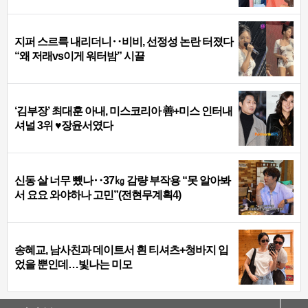
지퍼 스르륵 내리더니‥비비, 선정성 논란 터졌다
“왜 저래vs이게 워터밤” 시끌
‘김부장’ 최대훈 아내, 미스코리아 善+미스 인터내
셔널 3위 ♥장윤서였다
신동 살 너무 뺐나‥37㎏ 감량 부작용 “못 알아봐
서 요요 와야하나 고민”(전현무계획4)
송혜교, 남사친과 데이트서 흰 티셔츠+청바지 입
었을 뿐인데…빛나는 미모