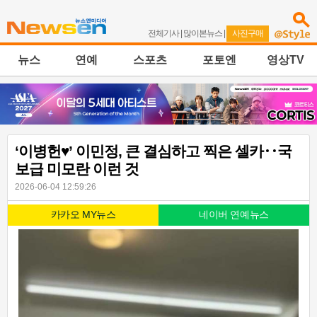
전체기사
|
많이본뉴스
|
사진구매
뉴스
연예
스포츠
포토엔
영상TV
‘이병헌♥’ 이민정, 큰 결심하고 찍은 셀카‥국
보급 미모란 이런 것
2026-06-04 12:59:26
카카오 MY뉴스
네이버 연예뉴스