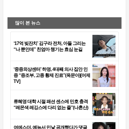
많이 본 뉴스
‘17억 빚잔치’ 김구라 전처, 아들 그리는
“나 뿐인데” 친엄마 챙기는 효심 눈길
‘중증외상센터’ 하영, 4대째 의사 집안 인
증 “증조부, 고종 황제 진료”(옥문아)[어제
TV]
류혜영 대학 시절 패션 센스에 민호 충격
“레몬색 레깅스에 다리 없는 줄”(나혼산)
여에스더, 예능서 민낯 공개했다가 댓글