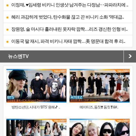
이정재, ♥임세령 비키니 인생샷 남겨주는 다정남‥파파라치에 ..
혜리 과감하게 벗었다, 탄수화물 끊고 끈 비니키 소화 ‘역대급..
장원영, 술 마시다 흘러내린 옷자락 깜짝…리즈 갱신한 인형 비..
이동국 딸 재시, 파격 비키니 자태 깜짝…美 명문대 합격 후 리..
뉴스엔TV
방탄소년단, 시대가 ‘BTS’ 원해🎵 ..
에이티즈, 둠칫❣️ 둠칫❣&#..