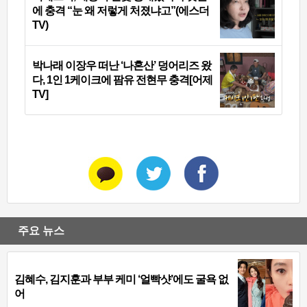
에 충격 “눈 왜 저렇게 처졌냐고”(에스더
TV)
박나래 이장우 떠난 ‘나혼산’ 덩어리즈 왔
다, 1인 1케이크에 팜유 전현무 충격[어제
TV]
주요 뉴스
김혜수, 김지훈과 부부 케미 ‘얼빡샷’에도 굴욕 없
어