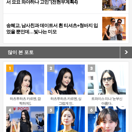
서 요요 와야하나 고민”(전현무계획4)
송혜교, 남사친과 데이트서 흰 티셔츠+청바지 입
었을 뿐인데…빛나는 미모
많이 본 포토
하츠투하츠 카르멘, 깜
하츠투하츠 카르멘, 싱
트와이스 미나 ‘눈부신
찍하게 [..
그럽게 인..
아름다..