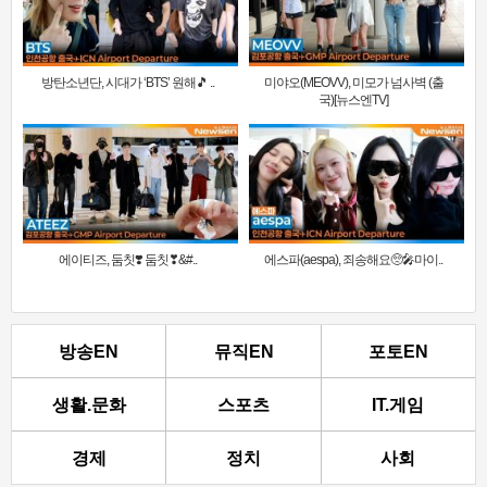
방탄소년단, 시대가 ‘BTS’ 원해🎵 ..
미야오(MEOVV), 미모가 넘사벽 (출
국)[뉴스엔TV]
에이티즈, 둠칫❣️ 둠칫❣&#..
에스파(aespa), 죄송해요🥺🎤마이..
방송EN
뮤직EN
포토EN
생활.문화
스포츠
IT.게임
경제
정치
사회