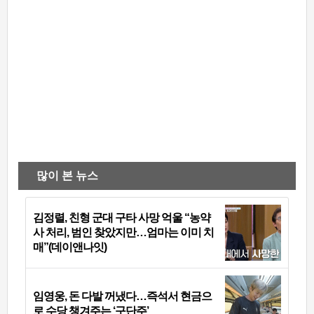
많이 본 뉴스
김정렬, 친형 군대 구타 사망 억울 “농약
사 처리, 범인 찾았지만…엄마는 이미 치
매”(데이앤나잇)
임영웅, 돈 다발 꺼냈다…즉석서 현금으
로 수당 챙겨주는 ‘구단주’