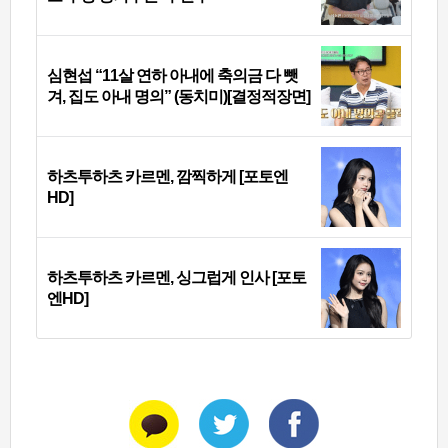
심현섭 “11살 연하 아내에 축의금 다 뺏
겨, 집도 아내 명의” (동치미)[결정적장면]
하츠투하츠 카르멘, 깜찍하게 [포토엔
HD]
하츠투하츠 카르멘, 싱그럽게 인사 [포토
엔HD]