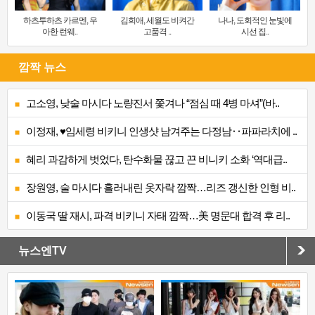
하츠투하츠 카르멘, 우
김희애, 세월도 비켜간
나나, 도회적인 눈빛에
아한 런웨..
고품격 ..
시선 집..
깜짝 뉴스
고소영, 낮술 마시다 노량진서 쫓겨나 “점심 때 4병 마셔”(바..
이정재, ♥임세령 비키니 인생샷 남겨주는 다정남‥파파라치에 ..
혜리 과감하게 벗었다, 탄수화물 끊고 끈 비니키 소화 ‘역대급..
장원영, 술 마시다 흘러내린 옷자락 깜짝…리즈 갱신한 인형 비..
이동국 딸 재시, 파격 비키니 자태 깜짝…美 명문대 합격 후 리..
뉴스엔TV