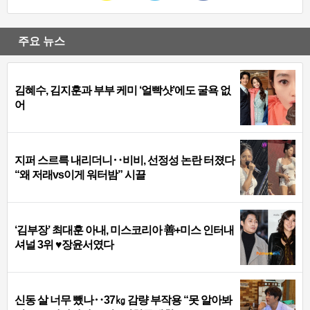
주요 뉴스
김혜수, 김지훈과 부부 케미 ‘얼빡샷’에도 굴욕 없
어
지퍼 스르륵 내리더니‥비비, 선정성 논란 터졌다
“왜 저래vs이게 워터밤” 시끌
‘김부장’ 최대훈 아내, 미스코리아 善+미스 인터내
셔널 3위 ♥장윤서였다
신동 살 너무 뺐나‥37㎏ 감량 부작용 “못 알아봐