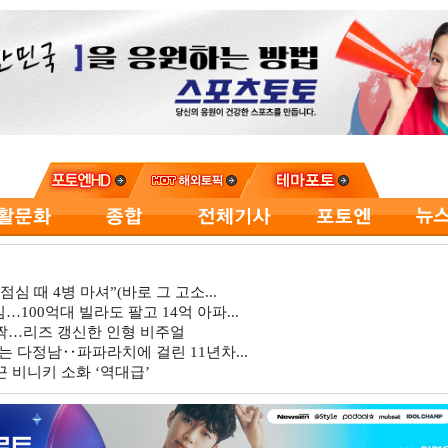
심 때 4병 마셔”(바로 그 고소...
…100억대 빌라도 팔고 14억 아파...
깜짝…리즈 갱신한 인형 비주얼
는 다정남‥파파라치에 걸린 11년차...
 비니키 소화 ‘역대급’