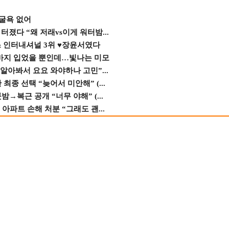
 굴욕 없어
졌다 “왜 저래vs이게 워터밤...
스 인터내셔널 3위 ♥장윤서였다
바지 입었을 뿐인데…빛나는 미모
 알아봐서 요요 와야하나 고민”...
종 선택 “늦어서 미안해” (...
→복근 공개 “너무 야해” (...
 아파트 손해 처분 “그래도 괜...