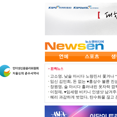
고소영, 낮술 마시다 노량진서 쫓겨나 “점
임신 김민희, 돈 없는 ♥홍상수 불륜 진심
장원영, 술 마시다 흘러내린 옷자락 
이정재, ♥임세령 비키니 인생샷 남겨주
혜리 과감하게 벗었다, 탄수화물 끊고 끈