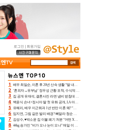
로그인
|
회원가입
배우 최일순, 이혼 후 20년 산속 생활 “딸 내가 버렸다고 원망‥맘 아파”(특종)[어제TV]
‘혼외자→유부남’ 정우성 근황 포착, 수식억 해킹 피해 후배 만났다 “존경하는”
집 공개 유재석, 결혼사진 라면 냄비 받침대 되고 분노‥가족사진도 피해(놀뭐)[어제TV]
백윤식 손녀+정시아 딸 첫 유화 공개, LA 아트쇼→서울국제조각페스타 작가다운 수준급 실력
유혜리, 배우 이근희과 1년 반만 이혼 왜? “식칼 꽂고 의자 던져” 충격 폭로(특종)[어제TV]
임지연, 그림 같은 발리 배경? 뼈말라 청순 비키니 핏에 상대 안 되네
김성수, ♥박소윤 집 이불 폐기 처분 “어떤 X이랑 썼을지 몰라” 질투(신랑수업2)[어제TV]
44kg 송가인 “비가 오나 눈이 오나” 매일 이 운동, 허벅지 근육량 상승+체지방 감소