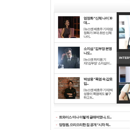
엄정화 “신체 나이 30
대, ...
[뉴스엔 배효주 기자]엄
정화가 30대 초반 신체
나이..
소지섭 “김부장 본명
나도...
[뉴스엔 하지원 기
자]'김부장' 소지섭이 ..
박성웅 “폭염 속 갑옷
입...
[뉴스엔 배효주 기자]박
성웅이 폭염에도 불구
하고 K..
-
트와이스 미나 이렇게 글래머였나, 드...
-
양정원, 으리으리한 집 공개 “시차 적...