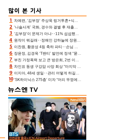
차예련, ‘김부장’ 주상욱 링거투혼+식스팩 비화 “옷 벗는데 아저씨는 안 된다고”(차장금)
‘나솔사계’ 국화, 경수와 결별 후 재출연…첫인상 3표 몰표
‘김부장’이 문제가 아냐‥11% 섭섭했던 ‘재벌X형사2’ 돈·빽 총동원해 컴백 [TV보고서]
원작이 뭐길래‥정해인 강하늘에 장원영까지 참여한 이 영화
이찬원, 황윤성 4등 축하 파티‥손님 모으려 블랙핑크 지수와 친한 척(편스토랑)[어제TV]
장윤정, 김경욱 ‘T팬티’ 발언에 정색 “묻지 않았는데, 그것도 성희롱”(장공장)
부친 가정폭력 보고 큰 방은희, 2번 이혼 후 잠수→母 고독사에 자책(특종세상)[어제TV]
차인표 동생 구강암 사망 회상 “마지막 순간 동생 손 잡아준 신애라, 두고두고 고마워” (신애라이프)
이지아, 48세 생일‥관리 어떻게 하길래 놀라운 동안 미모
‘SK하이닉스 275층’ 미자 “머리 뚜껑에서 사, 주식만 안 해도 돈 버는 것”