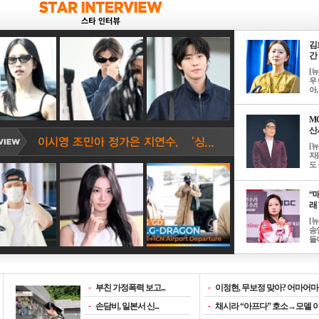
김
간 
[
우 
아, .
M
산서
[
자
도 
“매
래 
[
송
들이
-
부친 가정폭력 보고...
-
이정현, 무보정 맞아? 어마어마한
-
손담비, 일본서 신...
-
채시라 “아프다” 호소→모델 이소