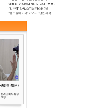
엄정화 “이 나이에 액션이라니‥눈물 ..
‘김부장’ 감독, 소지섭 캐스팅 2번 ..
‘중소돌의 기적’ 키오프, 3년만 사옥..
‥황정민 ‘틈만 나
 휩싸인 배우 황정
예정...