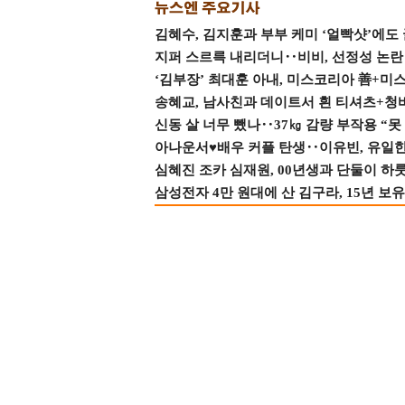
김혜수, 김지훈과 부부 케미 ‘얼빡샷’에도
지퍼 스르륵 내리더니‥비비, 선정성 논란 터
‘김부장’ 최대훈 아내, 미스코리아 善+미
송혜교, 남사친과 데이트서 흰 티셔츠+청
신동 살 너무 뺐나‥37㎏ 감량 부작용 “못
아나운서♥배우 커플 탄생‥이유빈, 유일한 최
심혜진 조카 심재원, 00년생과 단둘이 하룻밤
삼성전자 4만 원대에 산 김구라, 15년 보유