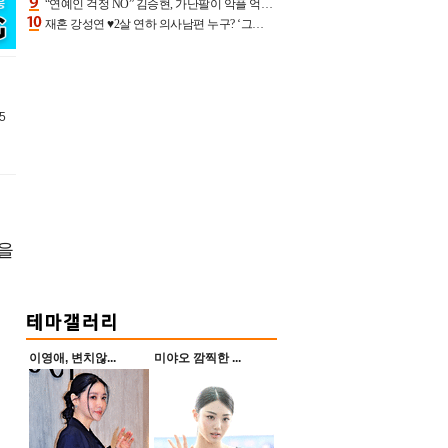
“연예인 걱정 NO” 김승현, 가난팔이 악플 억울할만‥아내+딸과 日 여행
재혼 강성연 ♥2살 연하 의사남편 누구? ‘그알’ 자문의에 훈남 비주얼 초엘리트 스펙 [종합]
5
을
이영애, 변치않...
미야오 깜찍한 ...