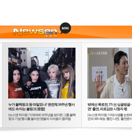
누가 블랙핑크 등 떠밀었나? 완전체 10주년 행사
밖에선 폭로전, TV선 싱글벙글
에도 속 타는 블링크 [종합]
면’ 출연, 피로감은 시청자 몫
[뉴스엔 하지원 기자]데뷔 10주년을 맞이한 그룹 블랙
[뉴스엔 하지원 기자]사생활 논란에
핑크 기념 행사를 둘러싼 팬들의 아쉬움이 좀처럼
민의 SBS 예능 '틈만 나면,' 출연분이 
가...