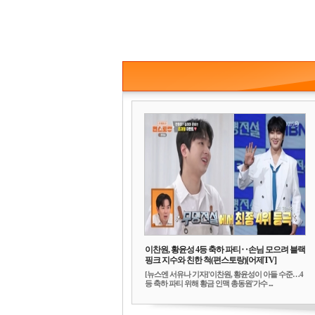
이찬원, 황윤성 4등 축하 파티‥손님 모으려 블랙
핑크 지수와 친한 척(편스토랑)[어제TV]
[뉴스엔 서유나 기자]'이찬원, 황윤성이 아들 수준…4
등 축하 파티 위해 황금 인맥 총동원'가수 ...