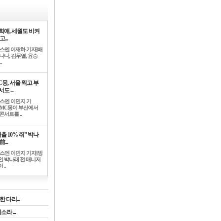
희애, 세월도 비켜
고...
뉴스엔 이재하 기자]배
나나, 김무열, 윤승
.
C몽, 서울 찍고 부
도 ...
뉴스엔 이민지 기
]MC몽이 부산에서
콘서트를 ..
출 10% 줘” 박나
前...
뉴스엔 이민지 기자]방
인 박나래 전 매니저
 ..
 다리...
라 ...