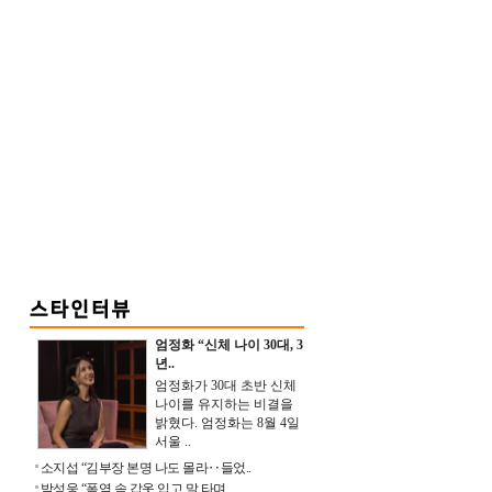
엄정화 “신체 나이 30대, 3
년..
엄정화가 30대 초반 신체
나이를 유지하는 비결을
밝혔다. 엄정화는 8월 4일
서울 ..
소지섭 “김부장 본명 나도 몰라‥들었..
박성웅 “폭염 속 갑옷 입고 말 타며 ..