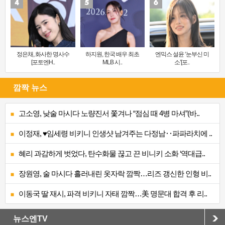
정은채, 화사한 명사수
하지원, 한국 배우 최초
엔믹스 설윤 ‘눈부신 미
[포토엔H..
MLB 시..
소’[포..
깜짝 뉴스
고소영, 낮술 마시다 노량진서 쫓겨나 “점심 때 4병 마셔”(바..
이정재, ♥임세령 비키니 인생샷 남겨주는 다정남‥파파라치에 ..
혜리 과감하게 벗었다, 탄수화물 끊고 끈 비니키 소화 ‘역대급..
장원영, 술 마시다 흘러내린 옷자락 깜짝…리즈 갱신한 인형 비..
이동국 딸 재시, 파격 비키니 자태 깜짝…美 명문대 합격 후 리..
뉴스엔TV