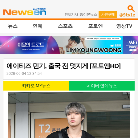
전체기사
|
많이본뉴스
|
사진구매
뉴스
연예
스포츠
포토엔
영상TV
에이티즈 민기, 출국 전 멋지게 [포토엔HD]
2026-06-04 12:34:54
카카오 MY뉴스
네이버 연예뉴스