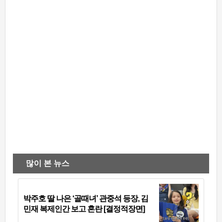
많이 본 뉴스
박주호 딸 나은 ‘골때녀’ 관중석 등장, 김
민재 복제인간 보고 혼란 [결정적장면]