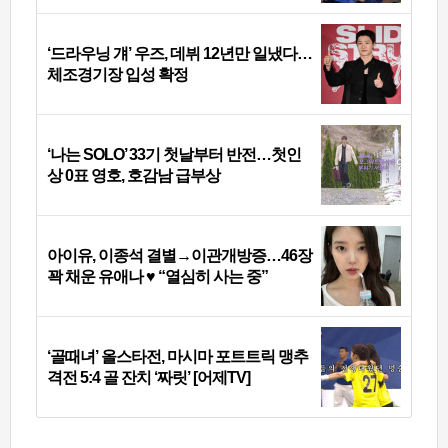
‘드라우닝 걔’ 우즈, 데뷔 12년만 일냈다…
체조경기장 입성 확정
‘나는 SOLO’ 33기 첫날부터 반전…첫인
상 0표 영호, 호감남 급부상
아이유, 이종석 결별→이관개방증…46장
꽉 채운 유애나 ♥ “열심히 사는 중”
‘골때녀’ 올스타전, 마시마 포트트릭 맹추
격전 5:4 골 잔치 ‘짜릿’ [어제TV]