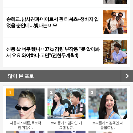
송혜교, 남사친과 데이트서 흰 티셔츠+청바지 입
었을 뿐인데…빛나는 미모
신동 살 너무 뺐나‥37㎏ 감량 부작용 “못 알아봐
서 요요 와야하나 고민”(전현무계획4)
많이 본 포토
샤를리즈 테론, 독보적
트리플에스 김채연, 개
트리플에스 김채연, 서
인 귀걸이..
그맨 김규..
울월드컵..