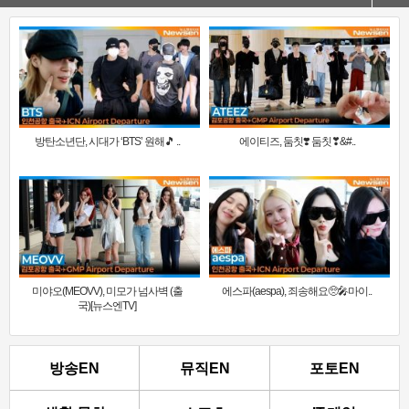
방탄소년단, 시대가 ‘BTS’ 원해🎵 ..
에이티즈, 둠칫❣️ 둠칫❣&#..
미야오(MEOVV), 미모가 넘사벽 (출
에스파(aespa), 죄송해요🥺🎤마이..
국)[뉴스엔TV]
방송EN
뮤직EN
포토EN