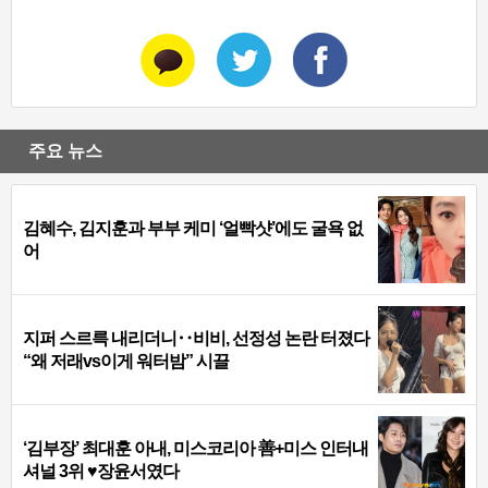
주요 뉴스
김혜수, 김지훈과 부부 케미 ‘얼빡샷’에도 굴욕 없
어
지퍼 스르륵 내리더니‥비비, 선정성 논란 터졌다
“왜 저래vs이게 워터밤” 시끌
‘김부장’ 최대훈 아내, 미스코리아 善+미스 인터내
셔널 3위 ♥장윤서였다