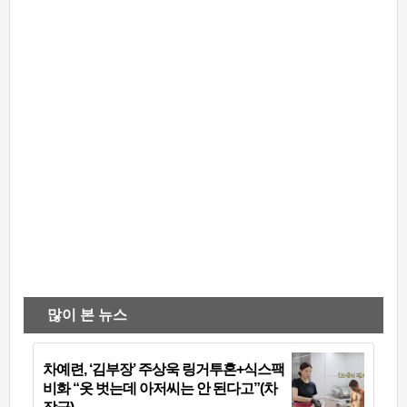
많이 본 뉴스
차예련, ‘김부장’ 주상욱 링거투혼+식스팩
비화 “옷 벗는데 아저씨는 안 된다고”(차