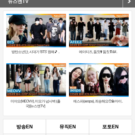
뉴스엔TV
방탄소년단, 시대가 ‘BTS’ 원해🎵 ..
에이티즈, 둠칫❣️ 둠칫❣&#..
미야오(MEOVV), 미모가 넘사벽 (출
에스파(aespa), 죄송해요🥺🎤마이..
국)[뉴스엔TV]
방송EN
뮤직EN
포토EN