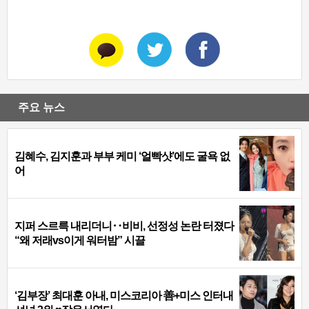
주요 뉴스
김혜수, 김지훈과 부부 케미 ‘얼빡샷’에도 굴욕 없
어
지퍼 스르륵 내리더니‥비비, 선정성 논란 터졌다
“왜 저래vs이게 워터밤” 시끌
‘김부장’ 최대훈 아내, 미스코리아 善+미스 인터내