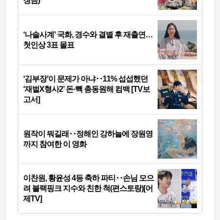
장금)
‘나솔사계’ 국화, 경수와 결별 후 재출연…
첫인상 3표 몰표
‘김부장’이 문제가 아냐‥11% 섭섭했던
‘재벌X형사2’ 돈·빽 총동원해 컴백 [TV보
고서]
원작이 뭐길래‥정해인 강하늘에 장원영
까지 참여한 이 영화
이찬원, 황윤성 4등 축하 파티‥손님 모으
려 블랙핑크 지수와 친한 척(편스토랑)[어
제TV]