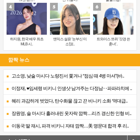
하지원, 한국 배우 최초
엔믹스 설윤 ‘눈부신 미
트와이스 쯔위 ‘갓경 쓴
MLB 시..
소’[포..
훈녀’..
깜짝 뉴스
고소영, 낮술 마시다 노량진서 쫓겨나 “점심 때 4병 마셔”(바..
이정재, ♥임세령 비키니 인생샷 남겨주는 다정남‥파파라치에 ..
혜리 과감하게 벗었다, 탄수화물 끊고 끈 비니키 소화 ‘역대급..
장원영, 술 마시다 흘러내린 옷자락 깜짝…리즈 갱신한 인형 비..
이동국 딸 재시, 파격 비키니 자태 깜짝…美 명문대 합격 후 리..