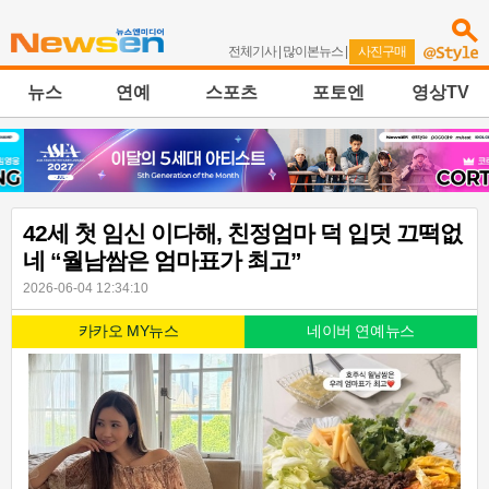
전체기사
|
많이본뉴스
|
사진구매
뉴스
연예
스포츠
포토엔
영상TV
42세 첫 임신 이다해, 친정엄마 덕 입덧 끄떡없
네 “월남쌈은 엄마표가 최고”
2026-06-04 12:34:10
카카오 MY뉴스
네이버 연예뉴스