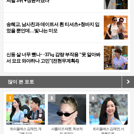
셔널 3위 ♥장윤서였다
송혜교, 남사친과 데이트서 흰 티셔츠+청바지 입
었을 뿐인데…빛나는 미모
신동 살 너무 뺐나‥37㎏ 감량 부작용 “못 알아봐
서 요요 와야하나 고민”(전현무계획4)
많이 본 포토
트리플에스 김채연, 개
샤를리즈 테론, 독보적
트리플에스 김채연, 서
그맨 김규..
인 귀걸이..
울월드컵..