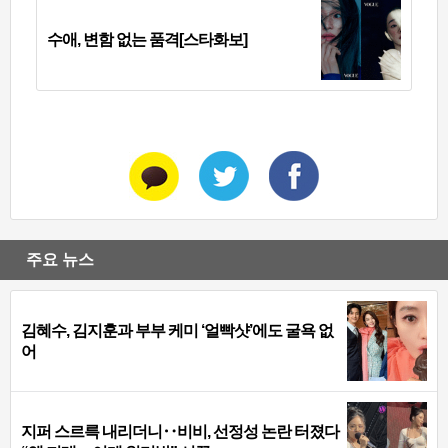
수애, 변함 없는 품격[스타화보]
주요 뉴스
김혜수, 김지훈과 부부 케미 ‘얼빡샷’에도 굴욕 없
어
지퍼 스르륵 내리더니‥비비, 선정성 논란 터졌다