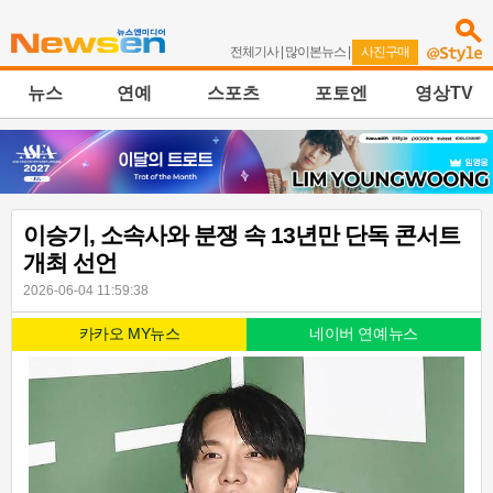
전체기사
|
많이본뉴스
|
사진구매
뉴스
연예
스포츠
포토엔
영상TV
이승기, 소속사와 분쟁 속 13년만 단독 콘서트
개최 선언
2026-06-04 11:59:38
카카오 MY뉴스
네이버 연예뉴스