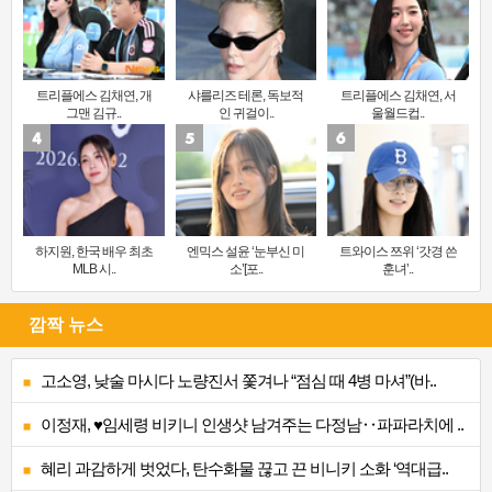
트리플에스 김채연, 개
샤를리즈 테론, 독보적
트리플에스 김채연, 서
그맨 김규..
인 귀걸이..
울월드컵..
하지원, 한국 배우 최초
엔믹스 설윤 ‘눈부신 미
트와이스 쯔위 ‘갓경 쓴
MLB 시..
소’[포..
훈녀’..
깜짝 뉴스
고소영, 낮술 마시다 노량진서 쫓겨나 “점심 때 4병 마셔”(바..
이정재, ♥임세령 비키니 인생샷 남겨주는 다정남‥파파라치에 ..
혜리 과감하게 벗었다, 탄수화물 끊고 끈 비니키 소화 ‘역대급..