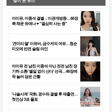
많이 본 뉴스
아이유, 이종석 결별→이관개방증…46장
꽉 채운 유애나 ♥ “열심히 사는 중”
‘견미리 딸’ 이유비, 금수저의 여유…청순
미모에 반전 슬림 라인
아이유 전 남친 이종석 아닌 전전 남친 장
기하 소환 ‘별일 없이 산다’ 선곡…46장에
꾹 눌러 담은 근황
‘나솔사계’ 국화, 경수와 결별 후 재출연…
첫인상 3표 몰표