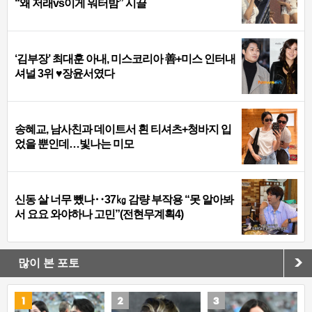
“왜 저래vs이게 워터밤” 시끌
‘김부장’ 최대훈 아내, 미스코리아 善+미스 인터내
셔널 3위 ♥장윤서였다
송혜교, 남사친과 데이트서 흰 티셔츠+청바지 입
었을 뿐인데…빛나는 미모
신동 살 너무 뺐나‥37㎏ 감량 부작용 “못 알아봐
서 요요 와야하나 고민”(전현무계획4)
많이 본 포토