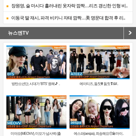
장원영, 술 마시다 흘러내린 옷자락 깜짝…리즈 갱신한 인형 비..
이동국 딸 재시, 파격 비키니 자태 깜짝…美 명문대 합격 후 리..
뉴스엔TV
방탄소년단, 시대가 ‘BTS’ 원해🎵 ..
에이티즈, 둠칫❣️ 둠칫❣&#..
미야오(MEOVV), 미모가 넘사벽 (출
에스파(aespa), 죄송해요🥺🎤마이..