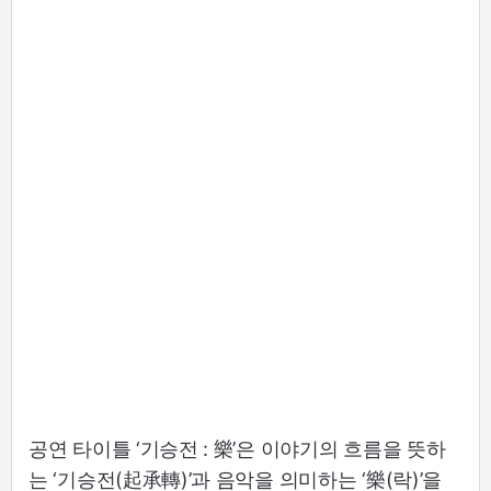
공연 타이틀 ‘기승전 : 樂’은 이야기의 흐름을 뜻하
는 ‘기승전(起承轉)’과 음악을 의미하는 ‘樂(락)’을