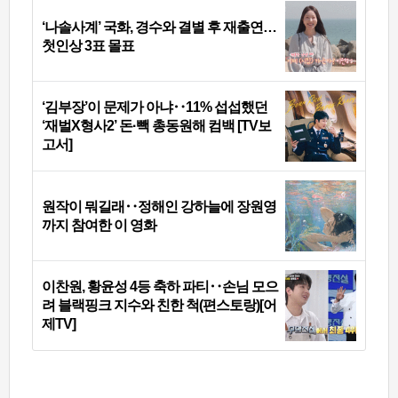
‘나솔사계’ 국화, 경수와 결별 후 재출연…
첫인상 3표 몰표
‘김부장’이 문제가 아냐‥11% 섭섭했던
‘재벌X형사2’ 돈·빽 총동원해 컴백 [TV보
고서]
원작이 뭐길래‥정해인 강하늘에 장원영
까지 참여한 이 영화
이찬원, 황윤성 4등 축하 파티‥손님 모으
려 블랙핑크 지수와 친한 척(편스토랑)[어
제TV]