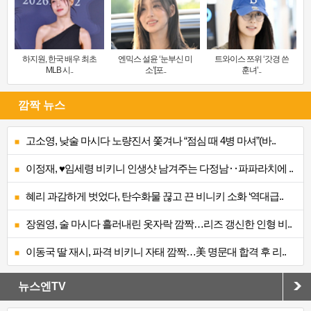
하지원, 한국 배우 최초
엔믹스 설윤 ‘눈부신 미
트와이스 쯔위 ‘갓경 쓴
MLB 시..
소’[포..
훈녀’..
깜짝 뉴스
고소영, 낮술 마시다 노량진서 쫓겨나 “점심 때 4병 마셔”(바..
이정재, ♥임세령 비키니 인생샷 남겨주는 다정남‥파파라치에 ..
혜리 과감하게 벗었다, 탄수화물 끊고 끈 비니키 소화 ‘역대급..
장원영, 술 마시다 흘러내린 옷자락 깜짝…리즈 갱신한 인형 비..
이동국 딸 재시, 파격 비키니 자태 깜짝…美 명문대 합격 후 리..
뉴스엔TV