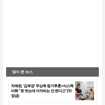
많이 본 뉴스
차예련, ‘김부장’ 주상욱 링거투혼+식스팩
비화 “옷 벗는데 아저씨는 안 된다고”(차
장금)