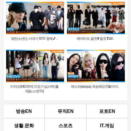
방탄소년단, 시대가 ‘BTS’ 원해🎵 ..
에이티즈, 둠칫❣️ 둠칫❣&#..
미야오(MEOVV), 미모가 넘사벽 (출
에스파(aespa), 죄송해요🥺🎤마이..
국)[뉴스엔TV]
방송EN
뮤직EN
포토EN
생활.문화
스포츠
IT.게임