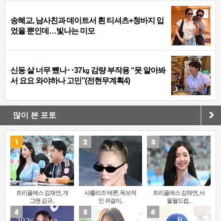
송혜교, 남사친과 데이트서 흰 티셔츠+청바지 입
었을 뿐인데…빛나는 미모
신동 살 너무 뺐나‥37㎏ 감량 부작용 “못 알아봐
서 요요 와야하나 고민”(전현무계획4)
많이 본 포토
트리플에스 김채연, 개
샤를리즈 테론, 독보적
트리플에스 김채연, 서
그맨 김규..
인 귀걸이..
울월드컵..