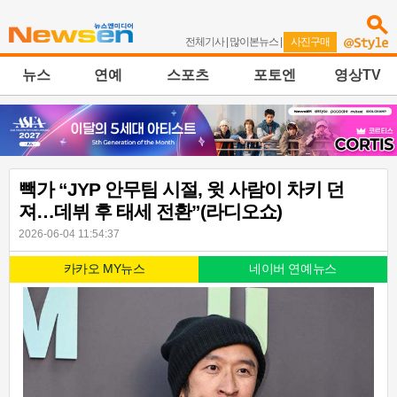
전체기사
|
많이본뉴스
|
사진구매
뉴스
연예
스포츠
포토엔
영상TV
빽가 “JYP 안무팀 시절, 윗 사람이 차키 던
져…데뷔 후 태세 전환”(라디오쇼)
2026-06-04 11:54:37
카카오 MY뉴스
네이버 연예뉴스