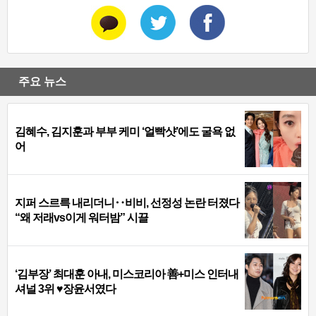
주요 뉴스
김혜수, 김지훈과 부부 케미 ‘얼빡샷’에도 굴욕 없
어
지퍼 스르륵 내리더니‥비비, 선정성 논란 터졌다
“왜 저래vs이게 워터밤” 시끌
‘김부장’ 최대훈 아내, 미스코리아 善+미스 인터내
셔널 3위 ♥장윤서였다