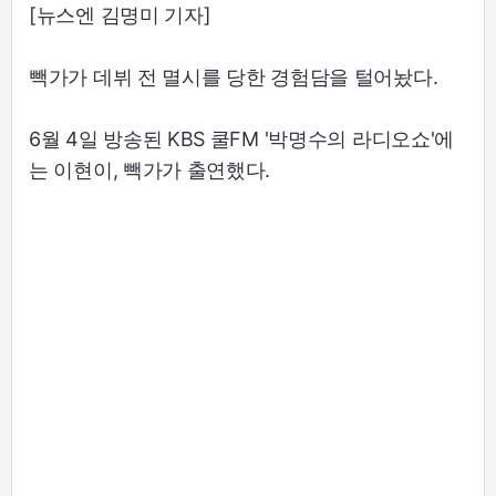
[뉴스엔 김명미 기자]
빽가가 데뷔 전 멸시를 당한 경험담을 털어놨다.
6월 4일 방송된 KBS 쿨FM '박명수의 라디오쇼'에
는 이현이, 빽가가 출연했다.