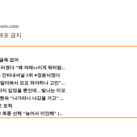
en.com
재배포 금지
 굴욕 없어
졌다 “왜 저래vs이게 워터밤...
스 인터내셔널 3위 ♥장윤서였다
 알아봐서 요요 와야하나 고민”...
바지 입었을 뿐인데…빛나는 미모
숙 “나가라니 나갔을 거고” ...
모 포착
종 선택 “늦어서 미안해” (...