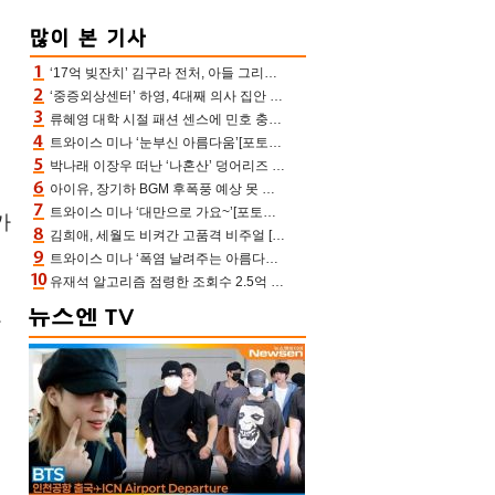
‘17억 빚잔치’ 김구라 전처, 아들 그리는 “나 뿐인데” 친엄마 챙기는 효심 눈길
‘중증외상센터’ 하영, 4대째 의사 집안 인증 “증조부, 고종 황제 진료”(옥문아)[어제TV]
류혜영 대학 시절 패션 센스에 민호 충격 “레몬색 레깅스에 다리 없는 줄”(나혼산)
트와이스 미나 ‘눈부신 아름다움’[포토엔HD]
박나래 이장우 떠난 ‘나혼산’ 덩어리즈 왔다, 1인 1케이크에 팜유 전현무 충격[어제TV]
아이유, 장기하 BGM 후폭풍 예상 못 했나‥삭제 오보→윤가이까지 엮여 시끌
트와이스 미나 ‘대만으로 가요~’[포토엔HD]
가
김희애, 세월도 비켜간 고품격 비주얼 [포토엔HD]
트와이스 미나 ‘폭염 날려주는 아름다움’[포토엔HD]
유재석 알고리즘 점령한 조회수 2.5억 신박한 다비치, 강민경 덩달아 긴장(해투)
가