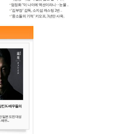
엄정화 “이 나이에 액션이라니‥눈물 ..
‘김부장’ 감독, 소지섭 캐스팅 2번 ..
‘중소돌의 기적’ 키오프, 3년만 사옥..
삼킨 K-배우들의
만 일본 도전 대성
배우...