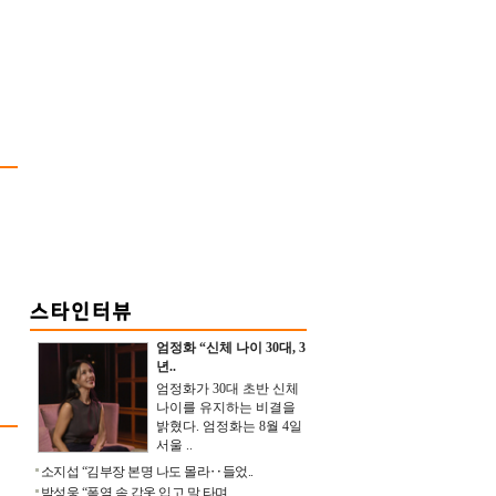
엄정화 “신체 나이 30대, 3
년..
엄정화가 30대 초반 신체
나이를 유지하는 비결을
밝혔다. 엄정화는 8월 4일
서울 ..
소지섭 “김부장 본명 나도 몰라‥들었..
박성웅 “폭염 속 갑옷 입고 말 타며 ..