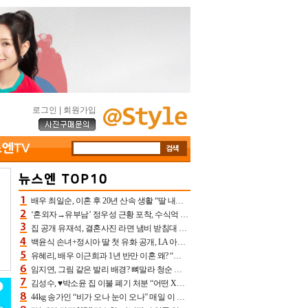
로그인
|
회원가입
배우 최일순, 이혼 후 20년 산속 생활 “딸 내가 버렸다고 원망‥맘 아파”(특종)[어제TV]
‘혼외자→유부남’ 정우성 근황 포착, 수식억 해킹 피해 후배 만났다 “존경하는”
집 공개 유재석, 결혼사진 라면 냄비 받침대 되고 분노‥가족사진도 피해(놀뭐)[어제TV]
백윤식 손녀+정시아 딸 첫 유화 공개, LA 아트쇼→서울국제조각페스타 작가다운 수준급 실력
유혜리, 배우 이근희과 1년 반만 이혼 왜? “식칼 꽂고 의자 던져” 충격 폭로(특종)[어제TV]
임지연, 그림 같은 발리 배경? 뼈말라 청순 비키니 핏에 상대 안 되네
김성수, ♥박소윤 집 이불 폐기 처분 “어떤 X이랑 썼을지 몰라” 질투(신랑수업2)[어제TV]
44kg 송가인 “비가 오나 눈이 오나” 매일 이 운동, 허벅지 근육량 상승+체지방 감소