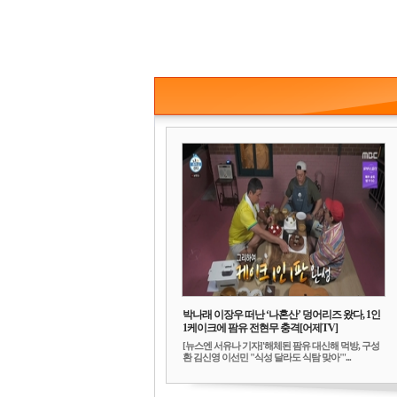
박나래 이장우 떠난 ‘나혼산’ 덩어리즈 왔다, 1인
1케이크에 팜유 전현무 충격[어제TV]
[뉴스엔 서유나 기자]'해체된 팜유 대신해 먹방, 구성
환 김신영 이선민 "식성 달라도 식탐 맞아"'...