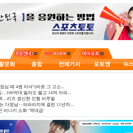
심 때 4병 마셔”(바로 그 고소...
…100억대 빌라도 팔고 14억 아파...
깜짝…리즈 갱신한 인형 비주얼
는 다정남‥파파라치에 걸린 11년차...
 비니키 소화 ‘역대급’