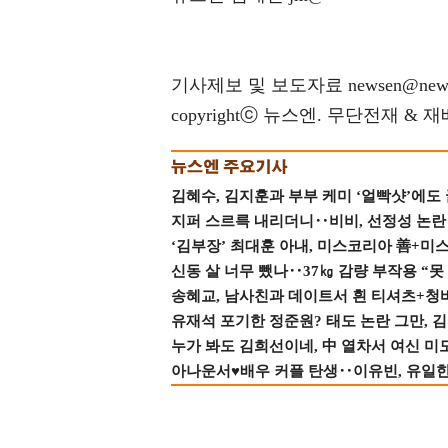
기사제보 및 보도자료 newsen@news
copyrightⓒ 뉴스엔. 무단전재 & 
김혜수, 김지훈과 부부 케미 ‘얼빡샷’에도
지퍼 스르륵 내리더니‥비비, 선정성 논란 터
‘김부장’ 최대훈 아내, 미스코리아 善+미
신동 살 너무 뺐나‥37㎏ 감량 부작용 “못
송혜교, 남사친과 데이트서 흰 티셔츠+청
유재석 포기한 정준원? 태도 논란 그만, 김현
누가 봐도 김희선이네, 中 열차서 여신 미
아나운서♥배우 커플 탄생‥이유빈, 유일한 최