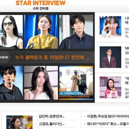
나
에 
[
우 
아, .
M
산서
[
자
도 
“매
래 
[
송
들이
-
김민하, 정호연과 ...
-
이정현, 무보정 맞아? 어마어마한
-
고경표, 돌아가신 ...
-
채시라 “아프다” 호소→모델 이소