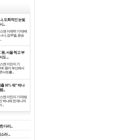
나, 도회적인 눈빛
시...
뉴스엔 이재하 기자]배
나나, 김무열, 윤승
.
C몽, 서울 찍고 부
도 ...
뉴스엔 이민지 기
]MC몽이 부산에서
콘서트를 ..
출 10% 줘” 박나
前...
뉴스엔 이민지 기자]방
인 박나래 전 매니저
 ..
 다리...
라 ...