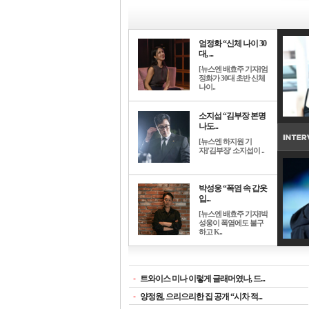
엄정화 “신체 나이 30
대, ...
[뉴스엔 배효주 기자]엄
정화가 30대 초반 신체
나이..
소지섭 “김부장 본명
나도...
[뉴스엔 하지원 기
자]'김부장' 소지섭이 ..
박성웅 “폭염 속 갑옷
입...
[뉴스엔 배효주 기자]박
성웅이 폭염에도 불구
하고 K..
-
트와이스 미나 이렇게 글래머였나, 드...
-
양정원, 으리으리한 집 공개 “시차 적...