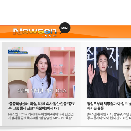
‘중증외상센터’ 하영, 4대째 의사 집안 인증 “증조
정일우부터 채종협까지 ‘일드’ 
부, 고종 황제 진료”(옥문아)[어제TV]
매서운 돌풍
[뉴스엔 이하나 기자]배우 하영이 4대째 의사 집안인
[뉴스엔 황지민 기자]정일우, 20년 
가정사를 공개했다. 8월 7일 방송된 KBS 2TV ‘옥탑
공…'횹사마' 이어 현지 판도 바꾼 K-
방...