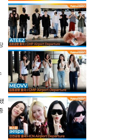
골
장
스
됐
종