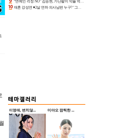
“연예인 걱정 NO” 김승현, 가난팔이 악플 억울할만‥아내+딸과 日 여행
재혼 강성연 ♥2살 연하 의사남편 누구? ‘그알’ 자문의에 훈남 비주얼 초엘리트 스펙 [종합]
1
로
이영애, 변치않...
미야오 깜찍한 ...
월