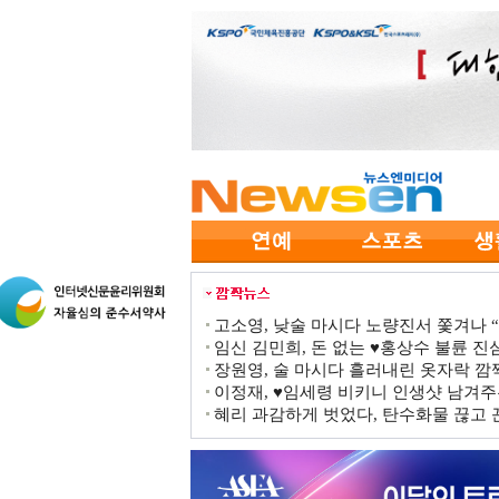
고소영, 낮술 마시다 노량진서 쫓겨나 “점
임신 김민희, 돈 없는 ♥홍상수 불륜 진심
장원영, 술 마시다 흘러내린 옷자락 
이정재, ♥임세령 비키니 인생샷 남겨주
혜리 과감하게 벗었다, 탄수화물 끊고 끈