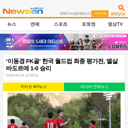
전체기사
|
많이본뉴스
|
사진구매
뉴스
연예
스포츠
포토엔
영상TV
‘이동경 FK골’ 한국 월드컵 최종 평가전, 엘살
바도르에 1-0 승리
2026-06-04 11:55:31
카카오 MY뉴스
네이버 연예뉴스