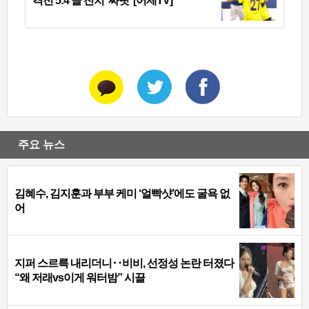
격전 5:4 골 잔치 ‘짜릿’ [어제TV]
주요 뉴스
김혜수, 김지훈과 부부 케미 ‘얼빡샷’에도 굴욕 없
어
지퍼 스르륵 내리더니‥비비, 선정성 논란 터졌다
“왜 저래vs이게 워터밤” 시끌