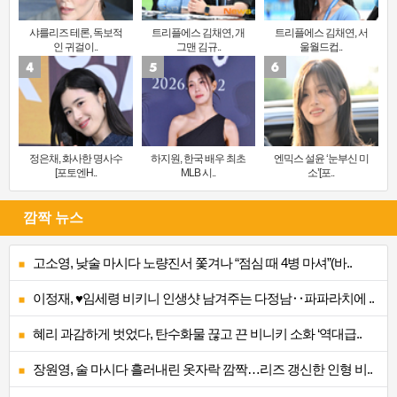
샤를리즈 테론, 독보적
트리플에스 김채연, 개
트리플에스 김채연, 서
인 귀걸이..
그맨 김규..
울월드컵..
정은채, 화사한 명사수
하지원, 한국 배우 최초
엔믹스 설윤 ‘눈부신 미
[포토엔H..
MLB 시..
소’[포..
깜짝 뉴스
고소영, 낮술 마시다 노량진서 쫓겨나 “점심 때 4병 마셔”(바..
이정재, ♥임세령 비키니 인생샷 남겨주는 다정남‥파파라치에 ..
혜리 과감하게 벗었다, 탄수화물 끊고 끈 비니키 소화 ‘역대급..
장원영, 술 마시다 흘러내린 옷자락 깜짝…리즈 갱신한 인형 비..