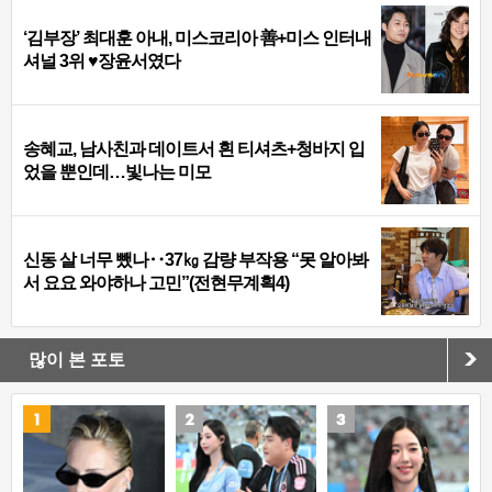
‘김부장’ 최대훈 아내, 미스코리아 善+미스 인터내
셔널 3위 ♥장윤서였다
송혜교, 남사친과 데이트서 흰 티셔츠+청바지 입
었을 뿐인데…빛나는 미모
신동 살 너무 뺐나‥37㎏ 감량 부작용 “못 알아봐
서 요요 와야하나 고민”(전현무계획4)
많이 본 포토