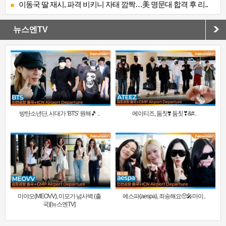
이동국 딸 재시, 파격 비키니 자태 깜짝…美 명문대 합격 후 리..
뉴스엔TV
방탄소년단, 시대가 ‘BTS’ 원해🎵 ..
에이티즈, 둠칫❣️ 둠칫❣&#..
미야오(MEOVV), 미모가 넘사벽 (출
에스파(aespa), 죄송해요🥺🎤마이..
국)[뉴스엔TV]