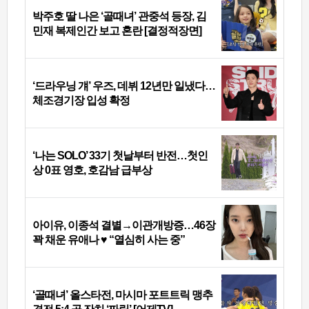
박주호 딸 나은 ‘골때녀’ 관중석 등장, 김
민재 복제인간 보고 혼란 [결정적장면]
‘드라우닝 걔’ 우즈, 데뷔 12년만 일냈다…
체조경기장 입성 확정
‘나는 SOLO’ 33기 첫날부터 반전…첫인
상 0표 영호, 호감남 급부상
아이유, 이종석 결별→이관개방증…46장
꽉 채운 유애나 ♥ “열심히 사는 중”
‘골때녀’ 올스타전, 마시마 포트트릭 맹추