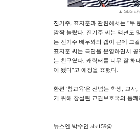
▲ SBS 
진기주, 표지훈과 관련해서는 "두 
깜짝 놀랐다. 진기주 씨는 액션도 많
는 진기주 배우와의 갭이 큰데 그걸
표지훈 씨는 극단을 운영하면서 공
는 친구였다. 캐릭터를 너무 잘 해
이 됐다"고 애정을 표했다.
한편 '참교육'은 선넘는 학생, 교
기 위해 창설된 교권보호국의 통쾌하
뉴스엔 박수인 abc159@