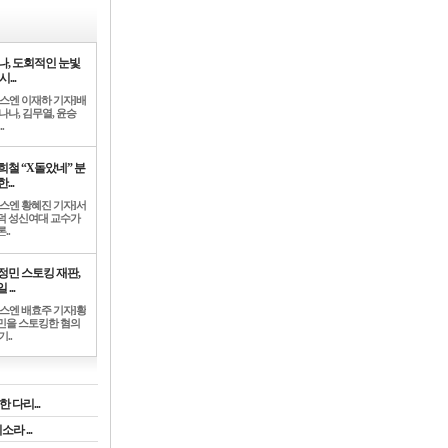
나, 도회적인 눈빛
시...
뉴스엔 이재하 기자]배
나나, 김무열, 윤승
.
희철 “X돌았네” 분
...
뉴스엔 황혜진 기자]서
덕 성신여대 교수가
..
정민 스토킹 재판,
 ...
뉴스엔 배효주 기자]황
민을 스토킹한 혐의
기..
 다리...
라 ...