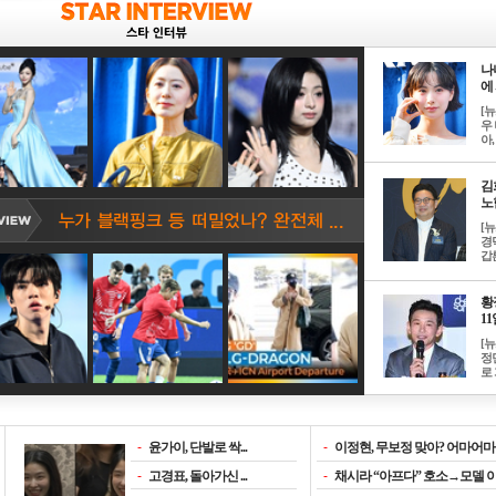
나
에 
[
우 
아, .
김
노한
[
경
갑론
황
11일
[
정
로 
-
윤가이, 단발로 싹...
-
이정현, 무보정 맞아? 어마어마한
-
고경표, 돌아가신 ...
-
채시라 “아프다” 호소→모델 이소