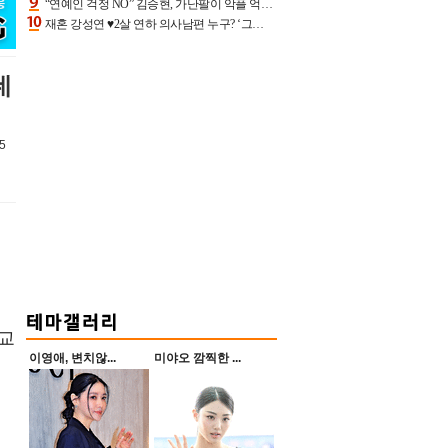
“연예인 걱정 NO” 김승현, 가난팔이 악플 억울할만‥아내+딸과 日 여행
재혼 강성연 ♥2살 연하 의사남편 누구? ‘그알’ 자문의에 훈남 비주얼 초엘리트 스펙 [종합]
네
5
참교
이영애, 변치않...
미야오 깜찍한 ...