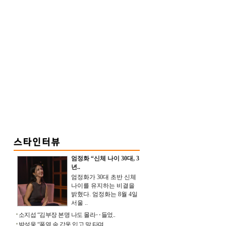
엄정화 “신체 나이 30대, 3
년..
엄정화가 30대 초반 신체
나이를 유지하는 비결을
밝혔다. 엄정화는 8월 4일
서울 ..
소지섭 “김부장 본명 나도 몰라‥들었..
박성웅 “폭염 속 갑옷 입고 말 타며 ..