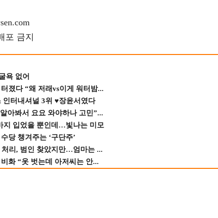
en.com
재배포 금지
 굴욕 없어
졌다 “왜 저래vs이게 워터밤...
스 인터내셔널 3위 ♥장윤서였다
 알아봐서 요요 와야하나 고민”...
바지 입었을 뿐인데…빛나는 미모
수당 챙겨주는 ‘구단주’
 처리, 범인 찾았지만…엄마는 ...
비화 “옷 벗는데 아저씨는 안...