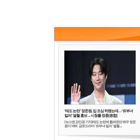
‘태도 논란’ 정준원, 입 조심 하랬는데…‘유부녀
킬러’ 열혈 홍보→시청률 껑충[종합]
[뉴스엔 강민경 기자]태도 논란에 휩싸였던 배우 정준
원이 MBC 금토드라마 '유부녀 킬러' 열혈 ...