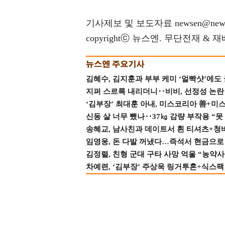
기사제보 및 보도자료 newsen@news
copyrightⓒ 뉴스엔. 무단전재 & 
김혜수, 김지훈과 부부 케미 ‘얼빡샷’에도
지퍼 스르륵 내리더니‥비비, 선정성 논란 터
‘김부장’ 최대훈 아내, 미스코리아 善+미
신동 살 너무 뺐나‥37㎏ 감량 부작용 “못
송혜교, 남사친과 데이트서 흰 티셔츠+청
임영웅, 돈 다발 꺼냈다…즉석서 현금으로 
김정렬, 친형 군대 구타 사망 억울 “농약사
차예련, ‘김부장’ 주상욱 링거투혼+식스팩 