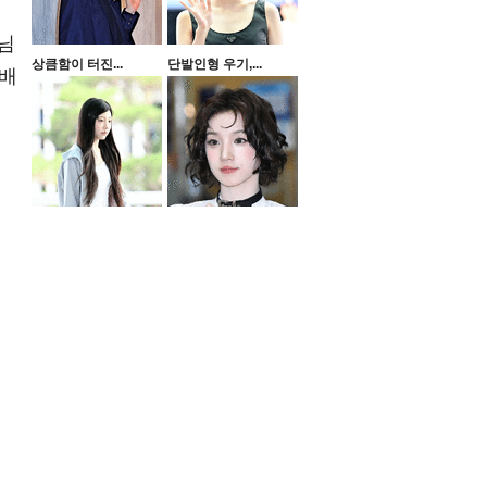
님
상큼함이 터진...
단발인형 우기,...
선배