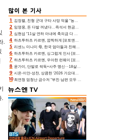
김정렬, 친형 군대 구타 사망 억울 “농약사 처리, 범인 찾았지만…엄마는 이미 치매”(데이앤나잇)
임영웅, 돈 다발 꺼냈다…즉석서 현금으로 수당 챙겨주는 ‘구단주’
있
심현섭 “11살 연하 아내에 축의금 다 뺏겨, 집도 아내 명의” (동치미)[결정적장면]
하츠투하츠 카르멘, 깜찍하게 [포토엔HD]
라.
리센느 미나미 母, 한국 엄마들과 친해진 비결=BTS “최애 정국 얘기로 통해”(전참시)
있
하츠투하츠 카르멘, 싱그럽게 인사 [포토엔HD]
팬
하츠투하츠 카르멘, 우아한 런웨이 [포토엔HD]
윤가이, 단발로 싹둑+사주 맹신‥18살 연상 ♥장기하 반한 엉뚱·열정 매력(전참시)
시온-이안-성찬, 상큼한 ‘2026 가요대전 썸머’ MC [포토엔HD]
최연청 엄청난 금수저 “부친·남편 모두 판사, 국회의원·언론사 대표 집안”(아형)
키
.