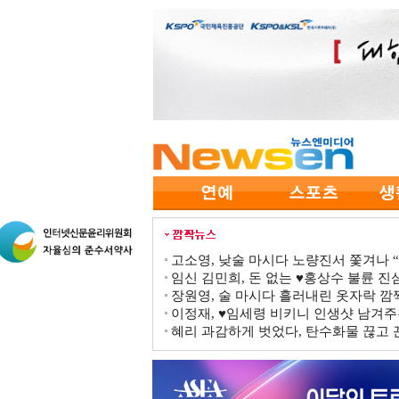
고소영, 낮술 마시다 노량진서 쫓겨나 “점
임신 김민희, 돈 없는 ♥홍상수 불륜 진심
장원영, 술 마시다 흘러내린 옷자락 
이정재, ♥임세령 비키니 인생샷 남겨주
혜리 과감하게 벗었다, 탄수화물 끊고 끈