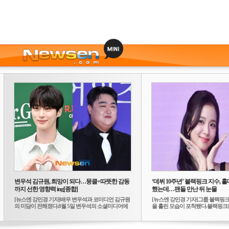
변우석 김규원, 희망이 되다…뭉클+따뜻한 감동
‘데뷔 10주년’ 블랙핑크 지수, 홀
까지 선한 영향력 ing[종합]
했는데…팬들 만난 뒤 눈물
[뉴스엔 강민경 기자]배우 변우석과 코미디언 김규원
[뉴스엔 강민경 기자]그룹 블랙핑크
의 미담이 전해졌다.8월 5일 변우석의 소셜미디어에
을 흘린 모습이 포착됐다.블랙핑크는
는 ...
10...