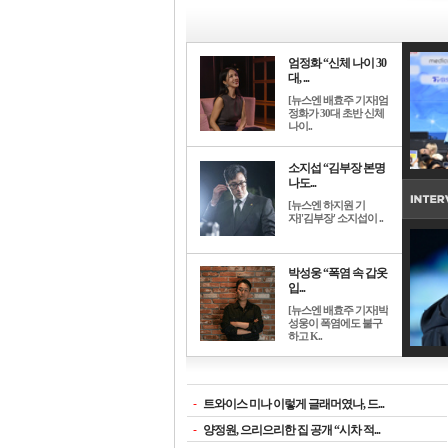
엄정화 “신체 나이 30
대, ...
[뉴스엔 배효주 기자]엄
정화가 30대 초반 신체
나이..
소지섭 “김부장 본명
나도...
[뉴스엔 하지원 기
자]'김부장' 소지섭이 ..
박성웅 “폭염 속 갑옷
입...
[뉴스엔 배효주 기자]박
성웅이 폭염에도 불구
하고 K..
-
트와이스 미나 이렇게 글래머였나, 드...
-
양정원, 으리으리한 집 공개 “시차 적...