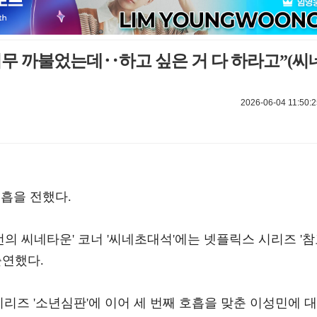
무 까불었는데‥하고 싶은 거 다 하라고”(씨
2026-06-04 11:50:2
호흡을 전했다.
박하선의 씨네타운' 코너 '씨네초대석'에는 넷플릭스 시리즈 '
출연했다.
시리즈 '소년심판'에 이어 세 번째 호흡을 맞춘 이성민에 대