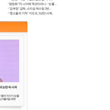
엄정화 “이 나이에 액션이라니‥눈물 ..
‘김부장’ 감독, 소지섭 캐스팅 2번 ..
‘중소돌의 기적’ 키오프, 3년만 사옥..
대 논란 속 사과
 멤버 지수가 눈물
 8월 8일 데뷔