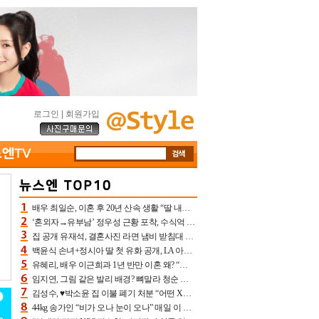
로그인
|
회원가입
배우 최일순, 이혼 후 20년 산속 생활 “딸 내가 버렸다고 원망‥맘 아파”(특종)[어제TV]
‘혼외자→유부남’ 정우성 근황 포착, 수식억 해킹 피해 후배 만났다 “존경하는”
집 공개 유재석, 결혼사진 라면 냄비 받침대 되고 분노‥가족사진도 피해(놀뭐)[어제TV]
백윤식 손녀+정시아 딸 첫 유화 공개, LA 아트쇼→서울국제조각페스타 작가다운 수준급 실력
유혜리, 배우 이근희과 1년 반만 이혼 왜? “식칼 꽂고 의자 던져” 충격 폭로(특종)[어제TV]
임지연, 그림 같은 발리 배경? 뼈말라 청순 비키니 핏에 상대 안 되네
김성수, ♥박소윤 집 이불 폐기 처분 “어떤 X이랑 썼을지 몰라” 질투(신랑수업2)[어제TV]
44kg 송가인 “비가 오나 눈이 오나” 매일 이 운동, 허벅지 근육량 상승+체지방 감소