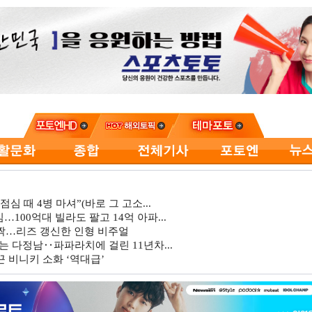
심 때 4병 마셔”(바로 그 고소...
…100억대 빌라도 팔고 14억 아파...
깜짝…리즈 갱신한 인형 비주얼
는 다정남‥파파라치에 걸린 11년차...
 비니키 소화 ‘역대급’