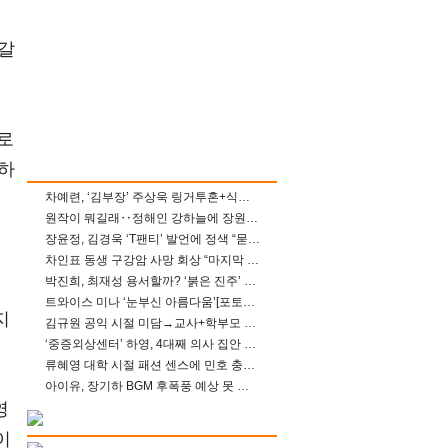
전
갈
로
하
차예련, ‘김부장’ 주상욱 링거투혼+식스팩 비화 “옷 벗는데 아저씨는 안 된다고”(차장금)
원작이 뭐길래‥정해인 강하늘에 장원영까지 참여한 이 영화
장윤정, 김경욱 ‘T팬티’ 발언에 정색 “묻지 않았는데, 그것도 성희롱”(장공장)
차인표 동생 구강암 사망 회상 “마지막 순간 동생 손 잡아준 신애라, 두고두고 고마워” (신애라이프)
박진희, 최재성 용서할까? ‘붉은 진주’ 오늘(7일) 결말 나온다
트와이스 미나 ‘눈부신 아름다움’[포토엔HD]
지
김규원 공익 시절 미담→교사+학부모 추가 미담 속출 “휠체어 탄 아이와 산책도”[종합]
‘중증외상센터’ 하영, 4대째 의사 집안 인증 “증조부, 고종 황제 진료”(옥문아)[어제TV]
류혜영 대학 시절 패션 센스에 민호 충격 “레몬색 레깅스에 다리 없는 줄”(나혼산)
아이유, 장기하 BGM 후폭풍 예상 못 했나‥삭제 오보→윤가이까지 엮여 시끌
영
이