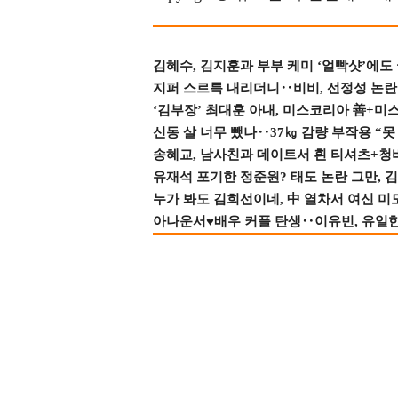
김혜수, 김지훈과 부부 케미 ‘얼빡샷’에도
지퍼 스르륵 내리더니‥비비, 선정성 논란 터
‘김부장’ 최대훈 아내, 미스코리아 善+미
신동 살 너무 뺐나‥37㎏ 감량 부작용 “못
송혜교, 남사친과 데이트서 흰 티셔츠+
유재석 포기한 정준원? 태도 논란 그만, 김현
누가 봐도 김희선이네, 中 열차서 여신 미
아나운서♥배우 커플 탄생‥이유빈, 유일한 최