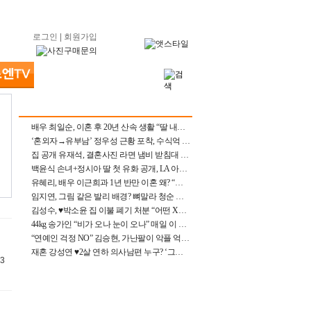
로그인
|
회원가입
배우 최일순, 이혼 후 20년 산속 생활 “딸 내가 버렸다고 원망‥맘 아파”(특종)[어제TV]
‘혼외자→유부남’ 정우성 근황 포착, 수식억 해킹 피해 후배 만났다 “존경하는”
집 공개 유재석, 결혼사진 라면 냄비 받침대 되고 분노‥가족사진도 피해(놀뭐)[어제TV]
백윤식 손녀+정시아 딸 첫 유화 공개, LA 아트쇼→서울국제조각페스타 작가다운 수준급 실력
유혜리, 배우 이근희과 1년 반만 이혼 왜? “식칼 꽂고 의자 던져” 충격 폭로(특종)[어제TV]
임지연, 그림 같은 발리 배경? 뼈말라 청순 비키니 핏에 상대 안 되네
김성수, ♥박소윤 집 이불 폐기 처분 “어떤 X이랑 썼을지 몰라” 질투(신랑수업2)[어제TV]
44kg 송가인 “비가 오나 눈이 오나” 매일 이 운동, 허벅지 근육량 상승+체지방 감소
“연예인 걱정 NO” 김승현, 가난팔이 악플 억울할만‥아내+딸과 日 여행
재혼 강성연 ♥2살 연하 의사남편 누구? ‘그알’ 자문의에 훈남 비주얼 초엘리트 스펙 [종합]
43