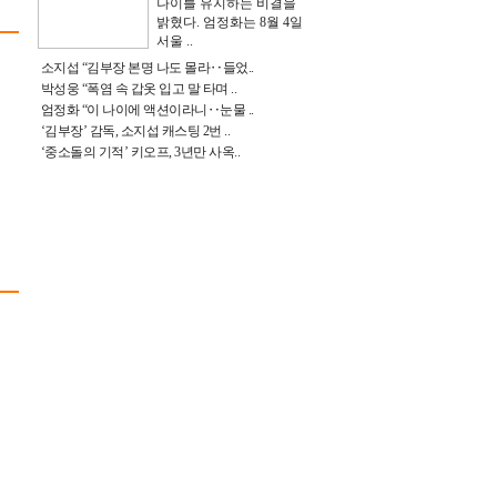
나이를 유지하는 비결을
밝혔다. 엄정화는 8월 4일
서울 ..
소지섭 “김부장 본명 나도 몰라‥들었..
박성웅 “폭염 속 갑옷 입고 말 타며 ..
엄정화 “이 나이에 액션이라니‥눈물 ..
‘김부장’ 감독, 소지섭 캐스팅 2번 ..
‘중소돌의 기적’ 키오프, 3년만 사옥..