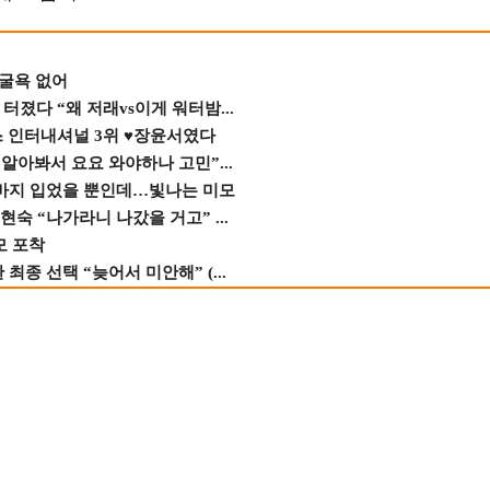
 굴욕 없어
졌다 “왜 저래vs이게 워터밤...
스 인터내셔널 3위 ♥장윤서였다
 알아봐서 요요 와야하나 고민”...
청바지 입었을 뿐인데…빛나는 미모
숙 “나가라니 나갔을 거고” ...
모 포착
종 선택 “늦어서 미안해” (...