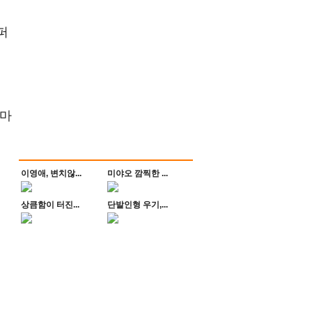
퍼
 마
이영애, 변치않...
미야오 깜찍한 ...
상큼함이 터진...
단발인형 우기,...
이