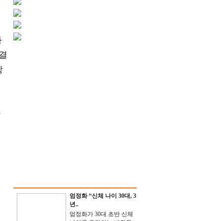
과
결
상
만
엄정화 “신체 나이 30대, 3
년..
엄정화가 30대 초반 신체