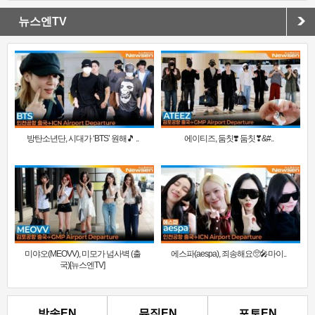
뉴스엔TV
방탄소년단, 시대가 ‘BTS’ 원해🎵 ..
에이티즈, 둠칫❣️ 둠칫❣&#..
미야오(MEOVV), 미모가 넘사벽 (출
에스파(aespa), 죄송해요🥺🎤마이..
국)[뉴스엔TV]
방송EN
뮤직EN
포토EN