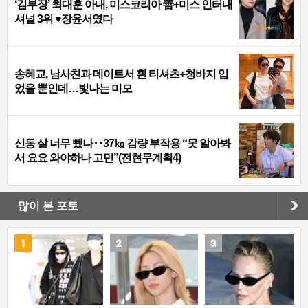
‘김부장’ 최대훈 아내, 미스코리아 善+미스 인터내
셔널 3위 ♥장윤서였다
송혜교, 남사친과 데이트서 흰 티셔츠+청바지 입
었을 뿐인데…빛나는 미모
신동 살 너무 뺐나‥37㎏ 감량 부작용 “못 알아봐
서 요요 와야하나 고민”(전현무계획4)
많이 본 포토