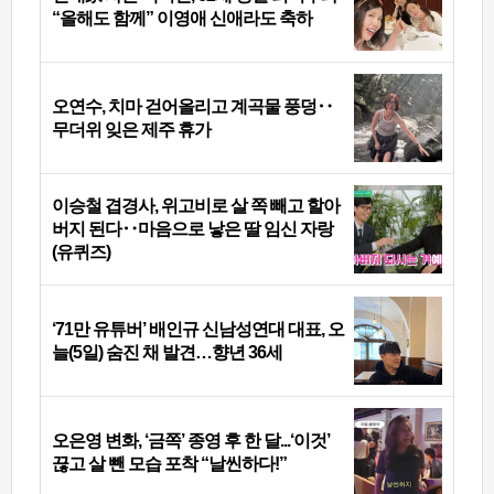
“올해도 함께” 이영애 신애라도 축하
오연수, 치마 걷어올리고 계곡물 풍덩‥
무더위 잊은 제주 휴가
이승철 겹경사, 위고비로 살 쪽 빼고 할아
버지 된다‥마음으로 낳은 딸 임신 자랑
(유퀴즈)
‘71만 유튜버’ 배인규 신남성연대 대표, 오
늘(5일) 숨진 채 발견…향년 36세
오은영 변화, ‘금쪽’ 종영 후 한 달...‘이것’
끊고 살 뺀 모습 포착 “날씬하다!”