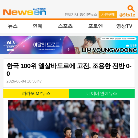
전체기사
|
많이본뉴스
|
사진구매
뉴스
연예
스포츠
포토엔
영상TV
한국 100위 엘살바도르에 고전, 조용한 전반 0-
0
2026-06-04 10:50:47
카카오 MY뉴스
네이버 연예뉴스