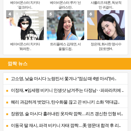
베이비몬스터 치키타
베이비몬스터 루카 ‘선
샤를리즈 테론, 독보적
‘걸크러시..
글라스만..
인 귀걸이..
베이비몬스터 치키타
트리플에스 김채연, 서
정은채, 화사한 명사수
‘화려한 ..
울월드컵..
[포토엔H..
깜짝 뉴스
고소영, 낮술 마시다 노량진서 쫓겨나 “점심 때 4병 마셔”(바..
이정재, ♥임세령 비키니 인생샷 남겨주는 다정남‥파파라치에 ..
혜리 과감하게 벗었다, 탄수화물 끊고 끈 비니키 소화 ‘역대급..
장원영, 술 마시다 흘러내린 옷자락 깜짝…리즈 갱신한 인형 비..
이동국 딸 재시, 파격 비키니 자태 깜짝…美 명문대 합격 후 리..