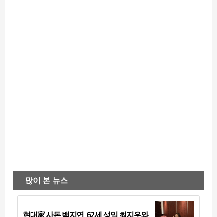
많이 본 뉴스
현대家 사돈 백지연, 62세 생일 최지우와