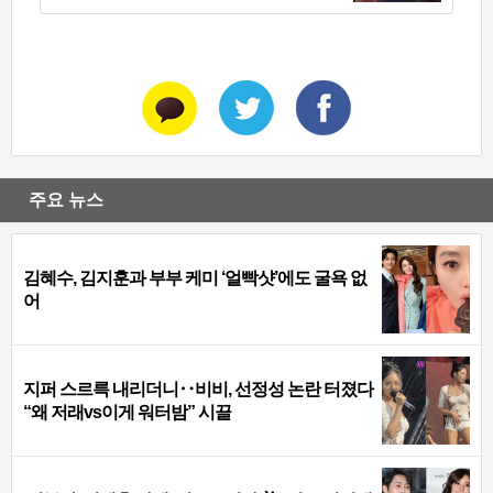
주요 뉴스
김혜수, 김지훈과 부부 케미 ‘얼빡샷’에도 굴욕 없
어
지퍼 스르륵 내리더니‥비비, 선정성 논란 터졌다
“왜 저래vs이게 워터밤” 시끌