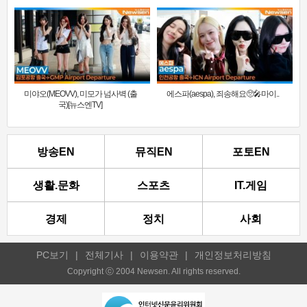
미야오(MEOVV), 미모가 넘사벽 (출
에스파(aespa), 죄송해요🥺🎤마이..
국)[뉴스엔TV]
방송EN
뮤직EN
포토EN
생활.문화
스포츠
IT.게임
경제
정치
사회
PC보기
|
전체기사
|
이용약관
|
개인정보처리방침
Copyright ⓒ 2004 Newsen. All rights reserved.