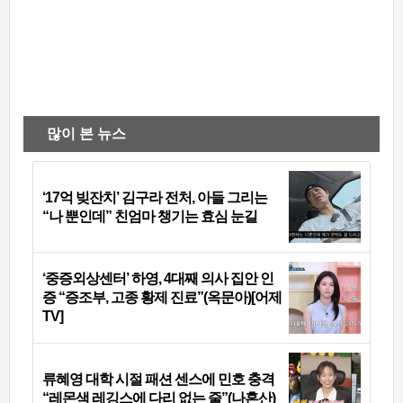
많이 본 뉴스
‘17억 빚잔치’ 김구라 전처, 아들 그리는
“나 뿐인데” 친엄마 챙기는 효심 눈길
‘중증외상센터’ 하영, 4대째 의사 집안 인
증 “증조부, 고종 황제 진료”(옥문아)[어제
TV]
류혜영 대학 시절 패션 센스에 민호 충격
“레몬색 레깅스에 다리 없는 줄”(나혼산)