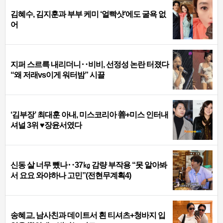
김혜수, 김지훈과 부부 케미 ‘얼빡샷’에도 굴욕 없
어
지퍼 스르륵 내리더니‥비비, 선정성 논란 터졌다
“왜 저래vs이게 워터밤” 시끌
‘김부장’ 최대훈 아내, 미스코리아 善+미스 인터내
셔널 3위 ♥장윤서였다
신동 살 너무 뺐나‥37㎏ 감량 부작용 “못 알아봐
서 요요 와야하나 고민”(전현무계획4)
송혜교, 남사친과 데이트서 흰 티셔츠+청바지 입