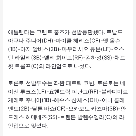
애틀랜타는 그랜트 홈즈가 선발등판했다. 로날드
아쿠나 주니어(DH)-마이클 해리스(CF)-맷 올슨
(1B)-아지 알비스(2B)-마우리시오 듀본(LF)-오스
틴 라일리(3B)-엘리 화이트(RF)-김하성(SS)-채드
윗 트롬프(C)의 라인업으로 나섰다.
토론토 선발투수는 좌완 패트릭 코빈. 토론토는 네
이선 루크스(LF)-요헨드릭 피난고(RF)-블라디미르
게레로 주니어(1B)-헤수스 산체스(DH)-어니 클레
멘트(2B)-달튼 바쇼(CF)-오카모토 카즈마(3B)-안
드레스 히메네즈(SS)-브랜든 발렌수엘라(C)의 라
인업으로 맞섰다.