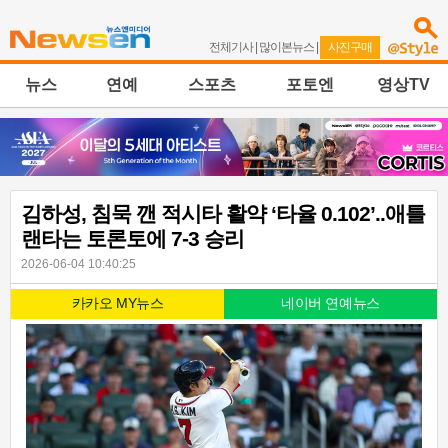
전체기사
|
많이본뉴스
|
사진구매
뉴스
연예
스포츠
포토엔
영상TV
김하성, 침묵 깬 적시타 활약 ‘타율 0.102’..애틀
랜타는 토론토에 7-3 승리
2026-06-04 10:40:25
카카오 MY뉴스
네이버 연예뉴스