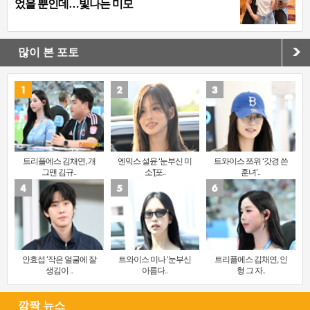
었을 뿐인데…빛나는 미모
많이 본 포토
트리플에스 김채연, 개
엔믹스 설윤 ‘눈부신 미
트와이스 쯔위 ‘갓경 쓴
그맨 김규..
소’[포..
훈녀’..
안효섭 ‘작은 얼굴에 잘
트와이스 미나 ‘눈부신
트리플에스 김채연, 인
생김이 ..
아름다..
형 그 자..
깜짝 뉴스