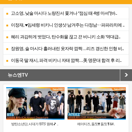
고소영, 낮술 마시다 노량진서 쫓겨나 “점심 때 4병 마셔”(바..
이정재, ♥임세령 비키니 인생샷 남겨주는 다정남‥파파라치에 ..
혜리 과감하게 벗었다, 탄수화물 끊고 끈 비니키 소화 ‘역대급..
장원영, 술 마시다 흘러내린 옷자락 깜짝…리즈 갱신한 인형 비..
이동국 딸 재시, 파격 비키니 자태 깜짝…美 명문대 합격 후 리..
뉴스엔TV
방탄소년단, 시대가 ‘BTS’ 원해🎵 ..
에이티즈, 둠칫❣️ 둠칫❣&#..