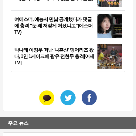
여에스더, 예능서 민낯 공개했다가 댓글
에 충격 “눈 왜 저렇게 처졌냐고”(에스더
TV)
박나래 이장우 떠난 ‘나혼산’ 덩어리즈 왔
다, 1인 1케이크에 팜유 전현무 충격[어제
TV]
주요 뉴스