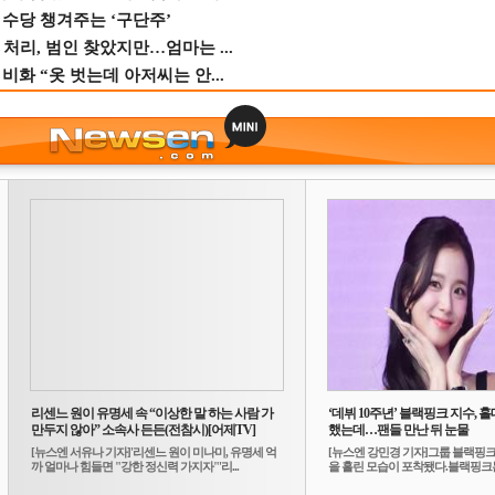
수당 챙겨주는 ‘구단주’
 처리, 범인 찾았지만…엄마는 ...
비화 “옷 벗는데 아저씨는 안...
리센느 원이 유명세 속 “이상한 말 하는 사람 가
‘데뷔 10주년’ 블랙핑크 지수, 홀
만두지 않아” 소속사 든든(전참시)[어제TV]
했는데…팬들 만난 뒤 눈물
[뉴스엔 서유나 기자]'리센느 원이 미나미, 유명세 억
[뉴스엔 강민경 기자]그룹 블랙핑크
까 얼마나 힘들면 "강한 정신력 가지자"'리...
을 흘린 모습이 포착됐다.블랙핑크는
10...