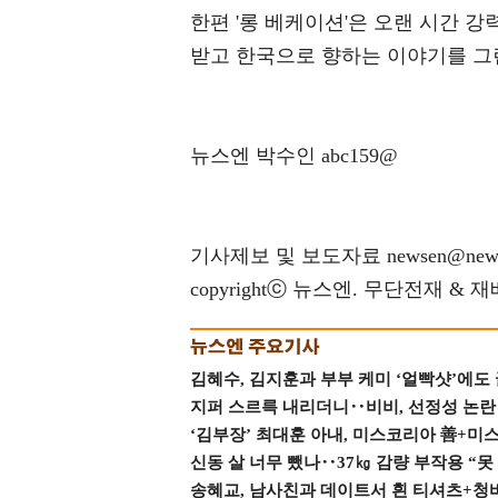
한편 '롱 베케이션'은 오랜 시간 강
받고 한국으로 향하는 이야기를 그
뉴스엔 박수인 abc159@
기사제보 및 보도자료 newsen@news
copyrightⓒ 뉴스엔. 무단전재 & 
김혜수, 김지훈과 부부 케미 ‘얼빡샷’에도
지퍼 스르륵 내리더니‥비비, 선정성 논란 터
‘김부장’ 최대훈 아내, 미스코리아 善+미
신동 살 너무 뺐나‥37㎏ 감량 부작용 “못
송혜교, 남사친과 데이트서 흰 티셔츠+청