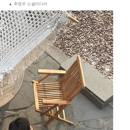
▲ 추영우 소셜미디어