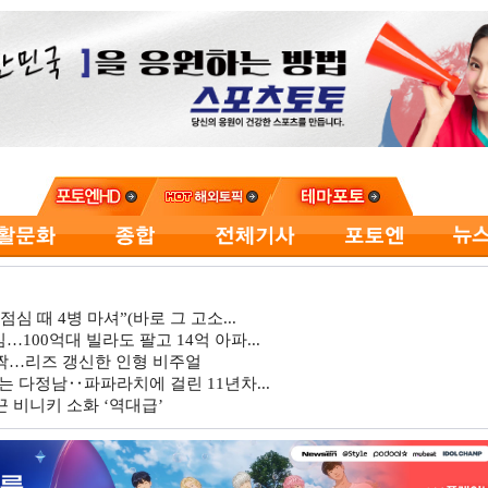
심 때 4병 마셔”(바로 그 고소...
…100억대 빌라도 팔고 14억 아파...
깜짝…리즈 갱신한 인형 비주얼
는 다정남‥파파라치에 걸린 11년차...
 비니키 소화 ‘역대급’