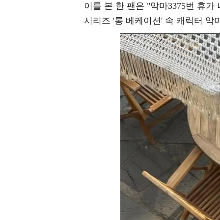
이를 본 한 팬은 "악마3375번 휴
시리즈 '롱 베케이션' 속 캐릭터 악마