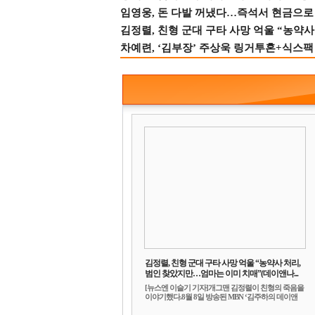
임영웅, 돈 다발 꺼냈다…즉석서 현금으로 
김정렬, 친형 군대 구타 사망 억울 “농약사
차예련, ‘김부장’ 주상욱 링거투혼+식스팩 
김정렬, 친형 군대 구타 사망 억울 “농약사 처리,
범인 찾았지만…엄마는 이미 치매”(데이앤나...
[뉴스엔 이슬기 기자]개그맨 김정렬이 친형의 죽음을
이야기했다.8월 8일 방송된 MBN ‘김주하의 데이앤
나...