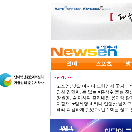
고소영, 낮술 마시다 노량진서 쫓겨나 “점
임신 김민희, 돈 없는 ♥홍상수 불륜 진심
장원영, 술 마시다 흘러내린 옷자락 
이정재, ♥임세령 비키니 인생샷 남겨주
혜리 과감하게 벗었다, 탄수화물 끊고 끈