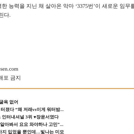
력한 능력을 지닌 채 살아온 악마 ‘3375번’이 새로운 임무
린다.
en.com
재배포 금지
 굴욕 없어
졌다 “왜 저래vs이게 워터밤...
스 인터내셔널 3위 ♥장윤서였다
 알아봐서 요요 와야하나 고민”...
바지 입었을 뿐인데…빛나는 미모