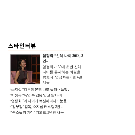
엄정화 “신체 나이 30대, 3
년..
엄정화가 30대 초반 신체
나이를 유지하는 비결을
밝혔다. 엄정화는 8월 4일
서울 ..
소지섭 “김부장 본명 나도 몰라‥들었..
박성웅 “폭염 속 갑옷 입고 말 타며 ..
엄정화 “이 나이에 액션이라니‥눈물 ..
‘김부장’ 감독, 소지섭 캐스팅 2번 ..
‘중소돌의 기적’ 키오프, 3년만 사옥..