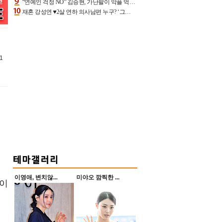
“연예인 걱정 NO” 김승현, 가난팔이 악플 억울할만‥아내+딸과 日 여행
재혼 강성연 ♥2살 연하 의사남편 누구? ‘그알’ 자문의에 훈남 비주얼 초엘리트 스펙 [종합]
1
이영애, 변치않...
미야오 깜찍한 ...
보이