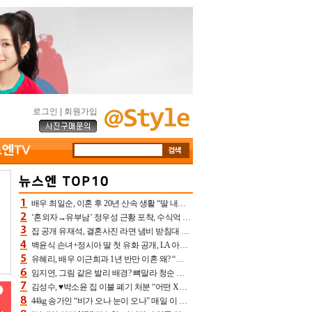
로그인
|
회원가입
배우 최일순, 이혼 후 20년 산속 생활 “딸 내가 버렸다고 원망‥맘 아파”(특종)[어제TV]
‘혼외자→유부남’ 정우성 근황 포착, 수식억 해킹 피해 후배 만났다 “존경하는”
집 공개 유재석, 결혼사진 라면 냄비 받침대 되고 분노‥가족사진도 피해(놀뭐)[어제TV]
백윤식 손녀+정시아 딸 첫 유화 공개, LA 아트쇼→서울국제조각페스타 작가다운 수준급 실력
유혜리, 배우 이근희과 1년 반만 이혼 왜? “식칼 꽂고 의자 던져” 충격 폭로(특종)[어제TV]
임지연, 그림 같은 발리 배경? 뼈말라 청순 비키니 핏에 상대 안 되네
김성수, ♥박소윤 집 이불 폐기 처분 “어떤 X이랑 썼을지 몰라” 질투(신랑수업2)[어제TV]
44kg 송가인 “비가 오나 눈이 오나” 매일 이 운동, 허벅지 근육량 상승+체지방 감소