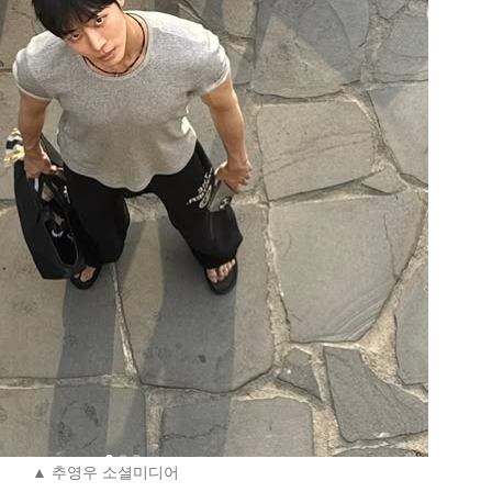
▲ 추영우 소셜미디어