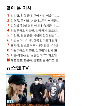
김정렬, 친형 군대 구타 사망 억울 “농약사 처리, 범인 찾았지만…엄마는 이미 치매”(데이앤나잇)
임영웅, 돈 다발 꺼냈다…즉석서 현금으로 수당 챙겨주는 ‘구단주’
심현섭 “11살 연하 아내에 축의금 다 뺏겨, 집도 아내 명의” (동치미)[결정적장면]
하츠투하츠 카르멘, 깜찍하게 [포토엔HD]
이찬원, 원조 춤꾼 박남정 향한 팬심 “어머님 잘 계시지” 폭소(불후)
리센느 미나미 母, 한국 엄마들과 친해진 비결=BTS “최애 정국 얘기로 통해”(전참시)
윤가이, 단발로 싹둑+사주 맹신‥18살 연상 ♥장기하 반한 엉뚱·열정 매력(전참시)
하츠투하츠 카르멘, 싱그럽게 인사 [포토엔HD]
시온-이안-성찬, 상큼한 ‘2026 가요대전 썸머’ MC [포토엔HD]
재혼 발표 오윤아, 신혼도 못 즐기고 일만 “발달장애 子도 취업 1년차, 연차 없어”