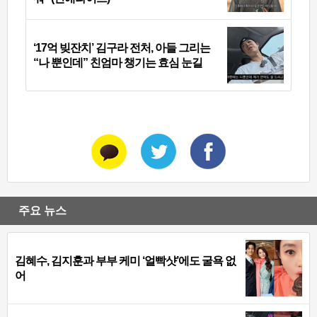
‘17억 빚잔치’ 김구라 전처, 아들 그리는
“나 뿐인데” 친엄마 챙기는 효심 눈길
주요 뉴스
김혜수, 김지훈과 부부 케미 ‘얼빡샷’에도 굴욕 없
어