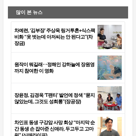
많이 본 뉴스
차예련, ‘김부장’ 주상욱 링거투혼+식스팩
비화 “옷 벗는데 아저씨는 안 된다고”(차
장금)
원작이 뭐길래‥정해인 강하늘에 장원영
까지 참여한 이 영화
장윤정, 김경욱 ‘T팬티’ 발언에 정색 “묻지
않았는데, 그것도 성희롱”(장공장)
차인표 동생 구강암 사망 회상 “마지막 순
간 동생 손 잡아준 신애라, 두고두고 고마
워” (신애라이프)