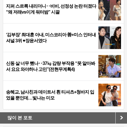
지퍼 스르륵 내리더니‥비비, 선정성 논란 터졌다
“왜 저래vs이게 워터밤” 시끌
‘김부장’ 최대훈 아내, 미스코리아 善+미스 인터내
셔널 3위 ♥장윤서였다
신동 살 너무 뺐나‥37㎏ 감량 부작용 “못 알아봐
서 요요 와야하나 고민”(전현무계획4)
송혜교, 남사친과 데이트서 흰 티셔츠+청바지 입
었을 뿐인데…빛나는 미모
많이 본 포토