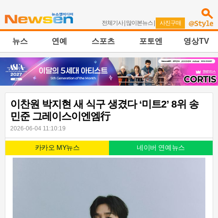
전체기사
|
많이본뉴스
|
사진구매
뉴스
연예
스포츠
포토엔
영상TV
이찬원 박지현 새 식구 생겼다 ‘미트2’ 8위 송
민준 그레이스이엔엠行
2026-06-04 11:10:19
카카오 MY뉴스
네이버 연예뉴스