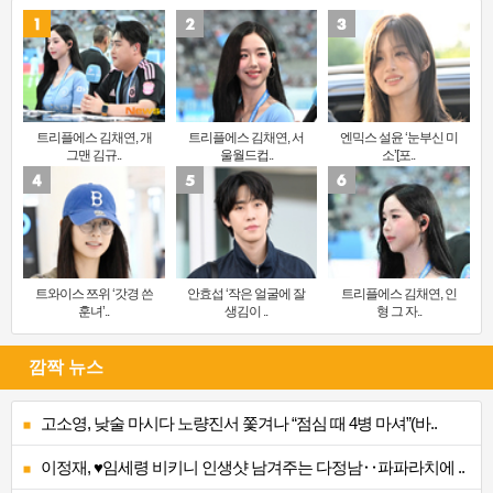
트리플에스 김채연, 개
트리플에스 김채연, 서
엔믹스 설윤 ‘눈부신 미
그맨 김규..
울월드컵..
소’[포..
트와이스 쯔위 ‘갓경 쓴
안효섭 ‘작은 얼굴에 잘
트리플에스 김채연, 인
훈녀’..
생김이 ..
형 그 자..
깜짝 뉴스
고소영, 낮술 마시다 노량진서 쫓겨나 “점심 때 4병 마셔”(바..
이정재, ♥임세령 비키니 인생샷 남겨주는 다정남‥파파라치에 ..