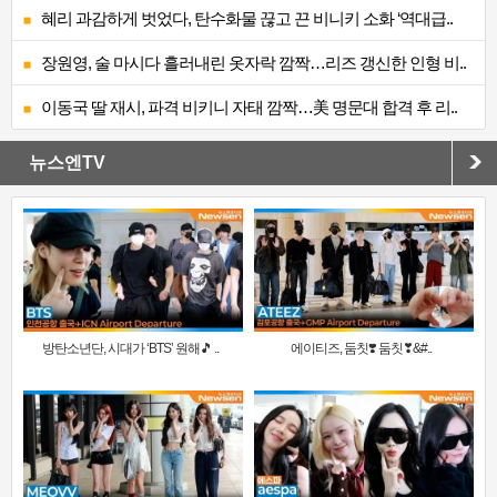
혜리 과감하게 벗었다, 탄수화물 끊고 끈 비니키 소화 ‘역대급..
장원영, 술 마시다 흘러내린 옷자락 깜짝…리즈 갱신한 인형 비..
이동국 딸 재시, 파격 비키니 자태 깜짝…美 명문대 합격 후 리..
뉴스엔TV
방탄소년단, 시대가 ‘BTS’ 원해🎵 ..
에이티즈, 둠칫❣️ 둠칫❣&#..