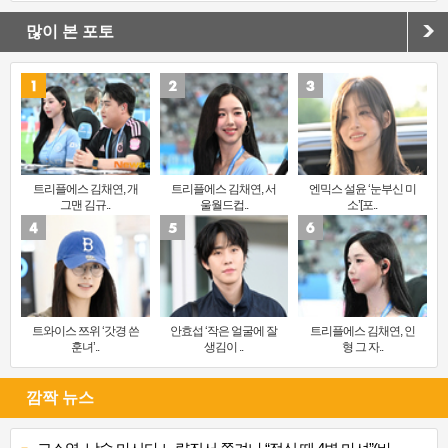
많이 본 포토
트리플에스 김채연, 개
트리플에스 김채연, 서
엔믹스 설윤 ‘눈부신 미
그맨 김규..
울월드컵..
소’[포..
트와이스 쯔위 ‘갓경 쓴
안효섭 ‘작은 얼굴에 잘
트리플에스 김채연, 인
훈녀’..
생김이 ..
형 그 자..
깜짝 뉴스