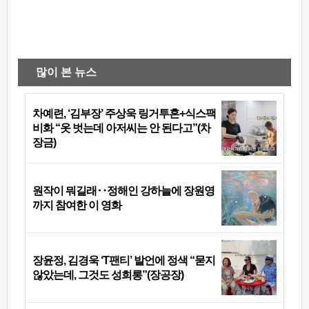
많이 본 뉴스
차예련, ‘김부장’ 주상욱 링거투혼+식스팩
비화 “옷 벗는데 아저씨는 안 된다고”(차
장금)
원작이 뭐길래‥정해인 강하늘에 장원영
까지 참여한 이 영화
장윤정, 김경욱 ‘T팬티’ 발언에 정색 “묻지
않았는데, 그것도 성희롱”(장공장)