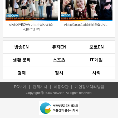
미야오(MEOVV), 미모가 넘사벽 (출
에스파(aespa), 죄송해요🥺🎤마이..
국)[뉴스엔TV]
방송EN
뮤직EN
포토EN
생활.문화
스포츠
IT.게임
경제
정치
사회
PC보기
|
전체기사
|
이용약관
|
개인정보처리방침
Copyright ⓒ 2004 Newsen. All rights reserved.