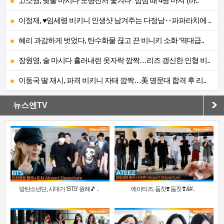
고소영, 낮술 마시다 노량진서 쫓겨나 “점심 때 4병 마셔”(바..
이정재, ♥임세령 비키니 인생샷 남겨주는 다정남‥파파라치에 ..
혜리 과감하게 벗었다, 탄수화물 끊고 끈 비니키 소화 ‘역대급..
장원영, 술 마시다 흘러내린 옷자락 깜짝…리즈 갱신한 인형 비..
이동국 딸 재시, 파격 비키니 자태 깜짝…美 명문대 합격 후 리..
뉴스엔TV
방탄소년단, 시대가 ‘BTS’ 원해🎵 ..
에이티즈, 둠칫❣️ 둠칫❣&#..