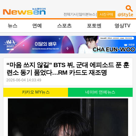
전체기사
|
많이본뉴스
|
사진구매
뉴스
연예
스포츠
포토엔
영상TV
“마음 쓰지 않길” BTS 뷔, 군대 에피소드 푼 훈
련소 동기 품었다…RM 카드도 재조명
2026-06-04 14:03:49
카카오 MY뉴스
네이버 연예뉴스