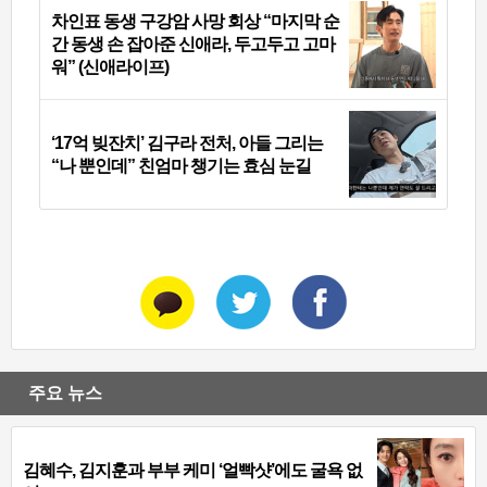
차인표 동생 구강암 사망 회상 “마지막 순
간 동생 손 잡아준 신애라, 두고두고 고마
워” (신애라이프)
‘17억 빚잔치’ 김구라 전처, 아들 그리는
“나 뿐인데” 친엄마 챙기는 효심 눈길
주요 뉴스
김혜수, 김지훈과 부부 케미 ‘얼빡샷’에도 굴욕 없