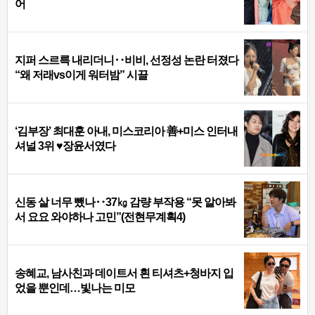
어
지퍼 스르륵 내리더니‥비비, 선정성 논란 터졌다
“왜 저래vs이게 워터밤” 시끌
‘김부장’ 최대훈 아내, 미스코리아 善+미스 인터내
셔널 3위 ♥장윤서였다
신동 살 너무 뺐나‥37㎏ 감량 부작용 “못 알아봐
서 요요 와야하나 고민”(전현무계획4)
송혜교, 남사친과 데이트서 흰 티셔츠+청바지 입
었을 뿐인데…빛나는 미모