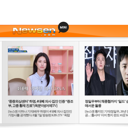
‘중증외상센터’ 하영, 4대째 의사 집안 인증 “증조
정일우부터 채종협까지 ‘일드’ 
부, 고종 황제 진료”(옥문아)[어제TV]
매서운 돌풍
[뉴스엔 이하나 기자]배우 하영이 4대째 의사 집안인
[뉴스엔 황지민 기자]정일우, 20년 
가정사를 공개했다. 8월 7일 방송된 KBS 2TV ‘옥탑
공…'횹사마' 이어 현지 판도 바꾼 K-
방...