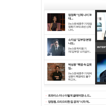
엄정화 “신체 나이 30
대, ...
[뉴스엔 배효주 기자]엄
정화가 30대 초반 신체
나이..
소지섭 “김부장 본명
나도...
[뉴스엔 하지원 기
자]'김부장' 소지섭이 ..
박성웅 “폭염 속 갑옷
입...
[뉴스엔 배효주 기자]박
성웅이 폭염에도 불구
하고 K..
-
트와이스 미나 이렇게 글래머였나, 드...
-
양정원, 으리으리한 집 공개 “시차 적...