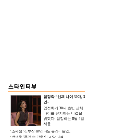
엄정화 “신체 나이 30대, 3
년..
엄정화가 30대 초반 신체
나이를 유지하는 비결을
밝혔다. 엄정화는 8월 4일
서울 ..
소지섭 “김부장 본명 나도 몰라‥들었..
박성웅 “폭염 속 갑옷 입고 말 타며 ..