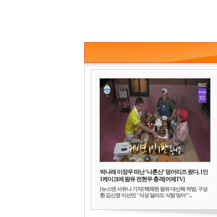
박나래 이장우 떠난 ‘나혼산’ 덩어리즈 왔다, 1인
1케이크에 팜유 전현무 충격[어제TV]
[뉴스엔 서유나 기자]'해체된 팜유 대신해 먹방, 구성
환 김신영 이선민 "식성 달라도 식탐 맞아"'...