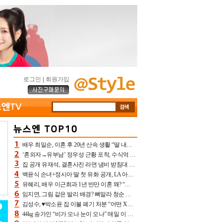
로그인
|
회원가입
배우 최일순, 이혼 후 20년 산속 생활 “딸 내가 버렸다고 원망‥맘 아파”(특종)[어제TV]
‘혼외자→유부남’ 정우성 근황 포착, 수식억 해킹 피해 후배 만났다 “존경하는”
집 공개 유재석, 결혼사진 라면 냄비 받침대 되고 분노‥가족사진도 피해(놀뭐)[어제TV]
백윤식 손녀+정시아 딸 첫 유화 공개, LA 아트쇼→서울국제조각페스타 작가다운 수준급 실력
유혜리, 배우 이근희과 1년 반만 이혼 왜? “식칼 꽂고 의자 던져” 충격 폭로(특종)[어제TV]
임지연, 그림 같은 발리 배경? 뼈말라 청순 비키니 핏에 상대 안 되네
김성수, ♥박소윤 집 이불 폐기 처분 “어떤 X이랑 썼을지 몰라” 질투(신랑수업2)[어제TV]
44kg 송가인 “비가 오나 눈이 오나” 매일 이 운동, 허벅지 근육량 상승+체지방 감소