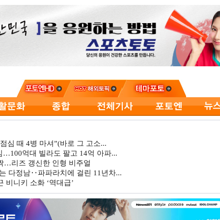
심 때 4병 마셔”(바로 그 고소...
…100억대 빌라도 팔고 14억 아파...
깜짝…리즈 갱신한 인형 비주얼
는 다정남‥파파라치에 걸린 11년차...
 비니키 소화 ‘역대급’