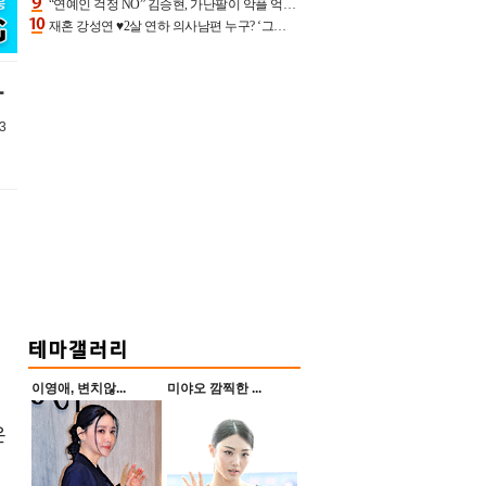
“연예인 걱정 NO” 김승현, 가난팔이 악플 억울할만‥아내+딸과 日 여행
재혼 강성연 ♥2살 연하 의사남편 누구? ‘그알’ 자문의에 훈남 비주얼 초엘리트 스펙 [종합]
나
3
이영애, 변치않...
미야오 깜찍한 ...
은