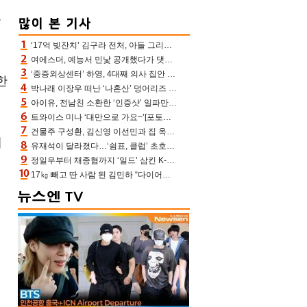
듯
‘17억 빚잔치’ 김구라 전처, 아들 그리는 “나 뿐인데” 친엄마 챙기는 효심 눈길
여에스더, 예능서 민낯 공개했다가 댓글에 충격 “눈 왜 저렇게 처졌냐고”(에스더TV)
‘중증외상센터’ 하영, 4대째 의사 집안 인증 “증조부, 고종 황제 진료”(옥문아)[어제TV]
한
박나래 이장우 떠난 ‘나혼산’ 덩어리즈 왔다, 1인 1케이크에 팜유 전현무 충격[어제TV]
아이유, 전남친 소환한 ‘인증샷’ 일파만파 속…남사친 변우석 선물도 남겼나 ‘훈훈’
트와이스 미나 ‘대만으로 가요~’[포토엔HD]
건물주 구성환, 김신영 이선민과 집 옥상서 41만원 한우 파티 “화력이 성화봉송”(나혼산)
예
유재석이 달라졌다…‘쉼표, 클럽’ 초호화 코스에 주우재도 감탄 (놀면 뭐하니?)
정일우부터 채종협까지 ‘일드’ 삼킨 K-배우들의 매서운 돌풍
17㎏ 빼고 딴 사람 된 김민하 “다이어트 화제돼 깜짝, 이럴 일인가”(전현무계획4)[어제TV]