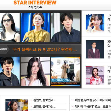
나
에 
[
우 
아, .
M
산서
[
자
도 
“매
래 
[
송
들이
-
김민하, 정호연과 ...
-
이정현, 무보정 맞아? 어마어마한
-
고경표, 돌아가신 ...
-
채시라 “아프다” 호소→모델 이소