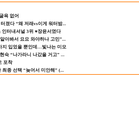
 굴욕 없어
졌다 “왜 저래vs이게 워터밤...
스 인터내셔널 3위 ♥장윤서였다
 알아봐서 요요 와야하나 고민”...
바지 입었을 뿐인데…빛나는 미모
숙 “나가라니 나갔을 거고” ...
모 포착
종 선택 “늦어서 미안해” (...