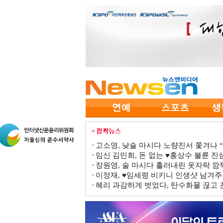
고소영, 낮술 마시다 노량진서 쫓겨나 “점
임신 김민희, 돈 없는 ♥홍상수 불륜 진심
장원영, 술 마시다 흘러내린 옷자락 
이정재, ♥임세령 비키니 인생샷 남겨주
혜리 과감하게 벗었다, 탄수화물 끊고 끈