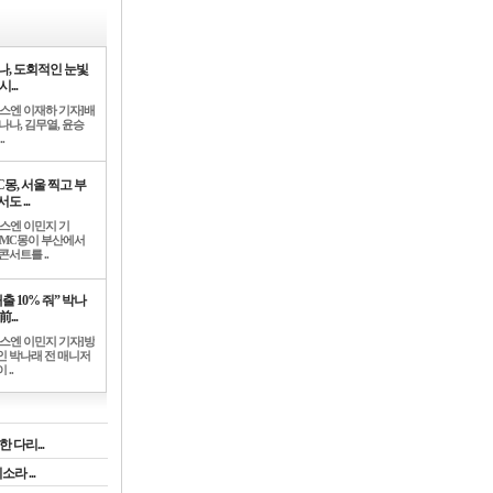
나, 도회적인 눈빛
시...
뉴스엔 이재하 기자]배
나나, 김무열, 윤승
.
C몽, 서울 찍고 부
도 ...
뉴스엔 이민지 기
]MC몽이 부산에서
콘서트를 ..
출 10% 줘” 박나
前...
뉴스엔 이민지 기자]방
인 박나래 전 매니저
 ..
 다리...
라 ...