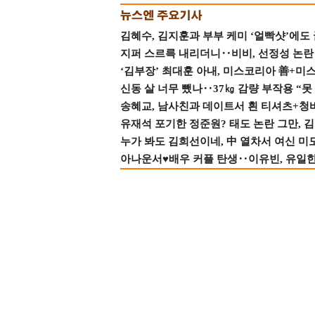
김혜수, 김지훈과 부부 케미 ‘얼빡샷’에도
지퍼 스르륵 내리더니‥비비, 선정성 논란 터
‘김부장’ 최대훈 아내, 미스코리아 善+미
신동 살 너무 뺐나‥37㎏ 감량 부작용 “못
송혜교, 남사친과 데이트서 흰 티셔츠+청
유재석 포기한 정준원? 태도 논란 그만, 김현
누가 봐도 김희선이네, 中 열차서 여신 미
아나운서♥배우 커플 탄생‥이유빈, 유일한 최