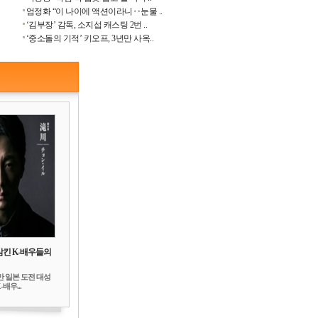
엄정화 “이 나이에 액션이라니‥눈물 ..
‘김부장’ 감독, 소지섭 캐스팅 2번 ..
‘중소돌의 기적’ 키오프, 3년만 사옥..
삼킨 K-배우들의
만 일본 도전 대성
배우...