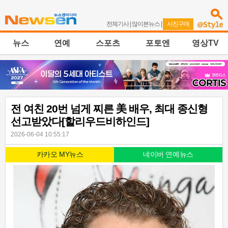
전체기사
|
많이본뉴스
|
사진구매
뉴스
연예
스포츠
포토엔
영상TV
전 여친 20번 넘게 찌른 美 배우, 최대 종신형
선고받았다[할리우드비하인드]
2026-06-04 10:55:17
카카오 MY뉴스
네이버 연예뉴스