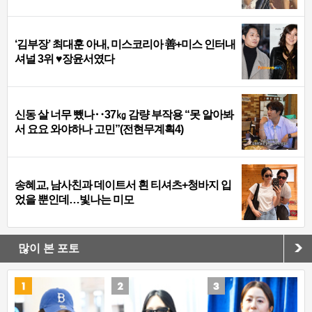
‘김부장’ 최대훈 아내, 미스코리아 善+미스 인터내
셔널 3위 ♥장윤서였다
신동 살 너무 뺐나‥37㎏ 감량 부작용 “못 알아봐
서 요요 와야하나 고민”(전현무계획4)
송혜교, 남사친과 데이트서 흰 티셔츠+청바지 입
었을 뿐인데…빛나는 미모
많이 본 포토