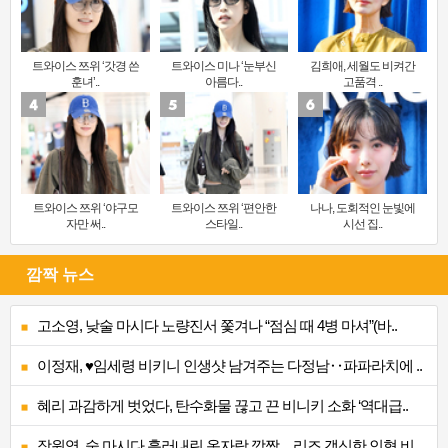
트와이스 쯔위 ‘갓경 쓴
트와이스 미나 ‘눈부신
김희애, 세월도 비켜간
훈녀’..
아름다..
고품격 ..
트와이스 쯔위 ‘야구모
트와이스 쯔위 ‘편안한
나나, 도회적인 눈빛에
자만 써..
스타일..
시선 집..
깜짝 뉴스
고소영, 낮술 마시다 노량진서 쫓겨나 “점심 때 4병 마셔”(바..
이정재, ♥임세령 비키니 인생샷 남겨주는 다정남‥파파라치에 ..
혜리 과감하게 벗었다, 탄수화물 끊고 끈 비니키 소화 ‘역대급..
장원영, 술 마시다 흘러내린 옷자락 깜짝…리즈 갱신한 인형 비..