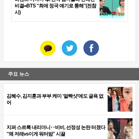
비결=BTS “최애 정국 얘기로 통해”(전참
시)
주요 뉴스
김혜수, 김지훈과 부부 케미 ‘얼빡샷’에도 굴욕 없
어
지퍼 스르륵 내리더니‥비비, 선정성 논란 터졌다
“왜 저래vs이게 워터밤” 시끌