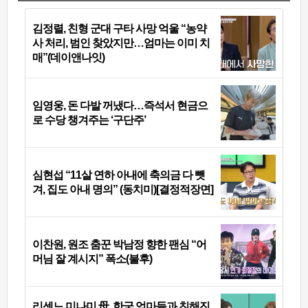
김정렬, 친형 군대 구타 사망 억울 “농약
사 처리, 범인 찾았지만…엄마는 이미 치
매”(데이앤나잇)
임영웅, 돈 다발 꺼냈다…즉석서 현금으
로 수당 챙겨주는 ‘구단주’
심현섭 “11살 연하 아내에 축의금 다 뺏
겨, 집도 아내 명의” (동치미)[결정적장면]
이찬원, 원조 춤꾼 박남정 향한 팬심 “어
머님 잘 계시지” 폭소(불후)
리센느 미나미 母, 한국 엄마들과 친해진