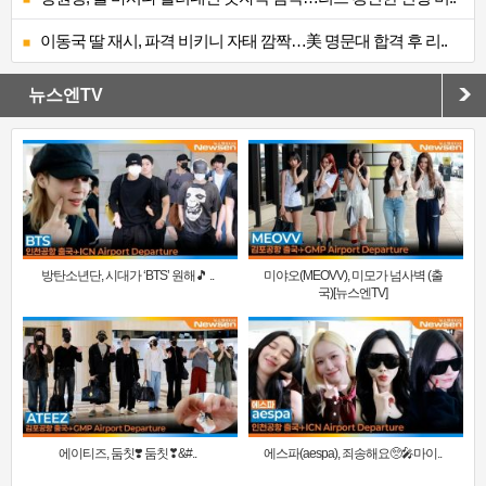
이동국 딸 재시, 파격 비키니 자태 깜짝…美 명문대 합격 후 리..
뉴스엔TV
방탄소년단, 시대가 ‘BTS’ 원해🎵 ..
미야오(MEOVV), 미모가 넘사벽 (출
국)[뉴스엔TV]
에이티즈, 둠칫❣️ 둠칫❣&#..
에스파(aespa), 죄송해요🥺🎤마이..