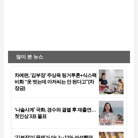
많이 본 뉴스
차예련, ‘김부장’ 주상욱 링거투혼+식스팩
비화 “옷 벗는데 아저씨는 안 된다고”(차
장금)
‘나솔사계’ 국화, 경수와 결별 후 재출연…
첫인상 3표 몰표
‘김부장’이 문제가 아냐‥11% 섭섭했던