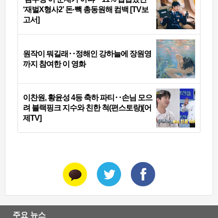
‘재벌X형사2’ 돈·빽 총동원해 컴백 [TV보
고서]
원작이 뭐길래‥정해인 강하늘에 장원영
까지 참여한 이 영화
이찬원, 황윤성 4등 축하 파티‥손님 모으
려 블랙핑크 지수와 친한 척(편스토랑)[어
제TV]
주요 뉴스