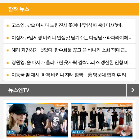
깜짝 뉴스
고소영, 낮술 마시다 노량진서 쫓겨나 “점심 때 4병 마셔”(바..
이정재, ♥임세령 비키니 인생샷 남겨주는 다정남‥파파라치에 ..
혜리 과감하게 벗었다, 탄수화물 끊고 끈 비니키 소화 ‘역대급..
장원영, 술 마시다 흘러내린 옷자락 깜짝…리즈 갱신한 인형 비..
이동국 딸 재시, 파격 비키니 자태 깜짝…美 명문대 합격 후 리..
뉴스엔TV