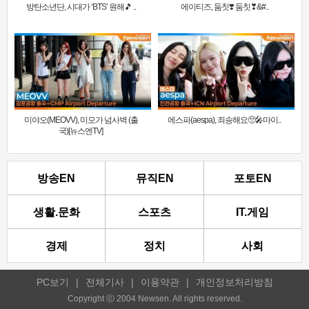
방탄소년단, 시대가 ‘BTS’ 원해🎵 ..
에이티즈, 둠칫❣️ 둠칫❣&#..
미야오(MEOVV), 미모가 넘사벽 (출
에스파(aespa), 죄송해요🥺🎤마이..
국)[뉴스엔TV]
방송EN
뮤직EN
포토EN
생활.문화
스포츠
IT.게임
경제
정치
사회
PC보기
|
전체기사
|
이용약관
|
개인정보처리방침
Copyright ⓒ 2004 Newsen. All rights reserved.