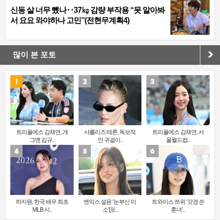
신동 살 너무 뺐나‥37㎏ 감량 부작용 “못 알아봐
서 요요 와야하나 고민”(전현무계획4)
많이 본 포토
트리플에스 김채연, 개
샤를리즈 테론, 독보적
트리플에스 김채연, 서
그맨 김규..
인 귀걸이..
울월드컵..
하지원, 한국 배우 최초
엔믹스 설윤 ‘눈부신 미
트와이스 쯔위 ‘갓경 쓴
MLB 시..
소’[포..
훈녀’..