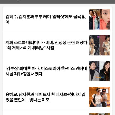
김혜수, 김지훈과 부부 케미 ‘얼빡샷’에도 굴욕 없
어
지퍼 스르륵 내리더니‥비비, 선정성 논란 터졌다
“왜 저래vs이게 워터밤” 시끌
‘김부장’ 최대훈 아내, 미스코리아 善+미스 인터내
셔널 3위 ♥장윤서였다
송혜교, 남사친과 데이트서 흰 티셔츠+청바지 입
었을 뿐인데…빛나는 미모