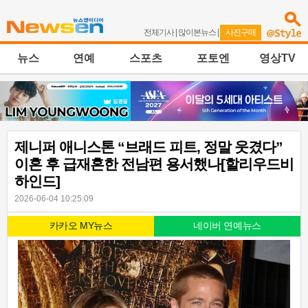
전체기사
|
많이본뉴스
|
사진구매
뉴스
연예
스포츠
포토엔
영상TV
제니퍼 애니스톤 “브래드 피트, 정말 웃겼다”
이혼 후 급재혼한 전남편 용서했나[할리우드비
하인드]
2026-06-04 10:25:09
카카오 MY뉴스
네이버 연예뉴스