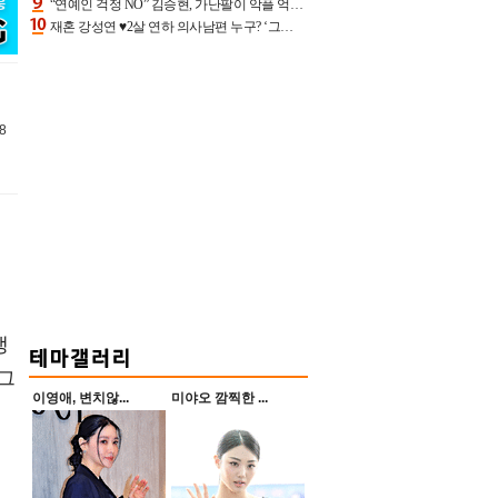
“연예인 걱정 NO” 김승현, 가난팔이 악플 억울할만‥아내+딸과 日 여행
재혼 강성연 ♥2살 연하 의사남편 누구? ‘그알’ 자문의에 훈남 비주얼 초엘리트 스펙 [종합]
8
생
그
이영애, 변치않...
미야오 깜찍한 ...
새