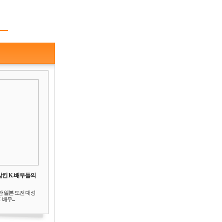
삼킨 K-배우들의
만 일본 도전 대성
배우...