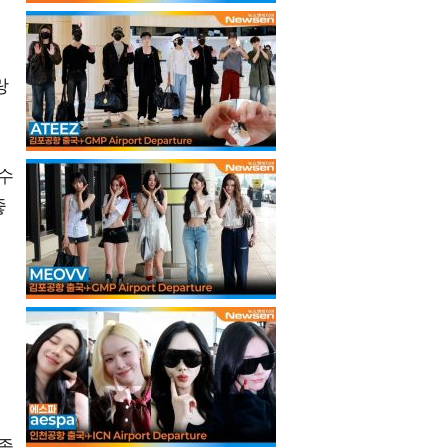
랑
수
좋
혔
족