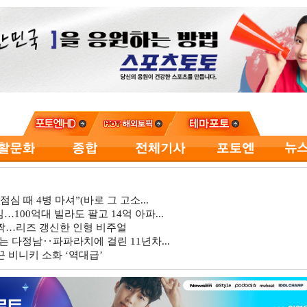
심 때 4병 마셔”(바로 그 고소...
…100억대 빌라도 팔고 14억 아파...
깜짝…리즈 갱신한 인형 비주얼
는 다정남‥파파라치에 걸린 11년차...
 비니키 소화 ‘역대급’