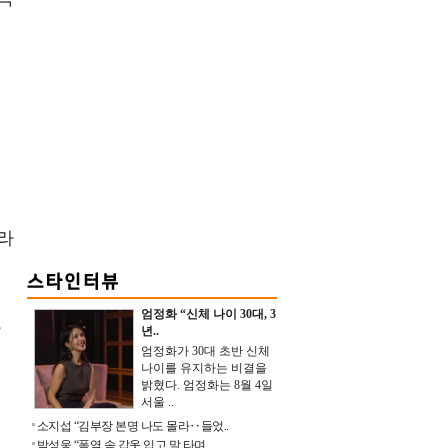
미
라
엄정화 “신체 나이 30대, 3
사
년..
엄정화가 30대 초반 신체
어
나이를 유지하는 비결을
밝혔다. 엄정화는 8월 4일
서울 ..
소지섭 “김부장 본명 나도 몰라‥들었..
박성웅 “폭염 속 갑옷 입고 말 타며 ..