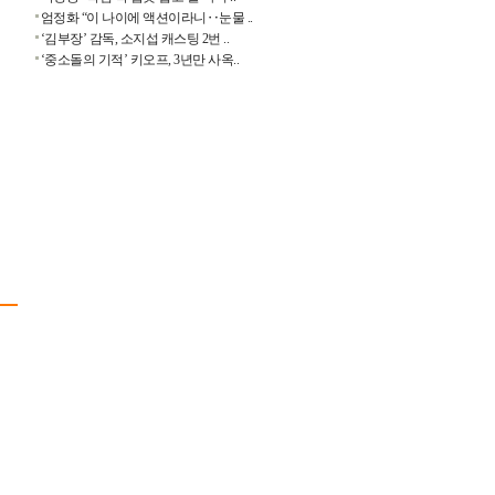
엄정화 “이 나이에 액션이라니‥눈물 ..
‘김부장’ 감독, 소지섭 캐스팅 2번 ..
‘중소돌의 기적’ 키오프, 3년만 사옥..