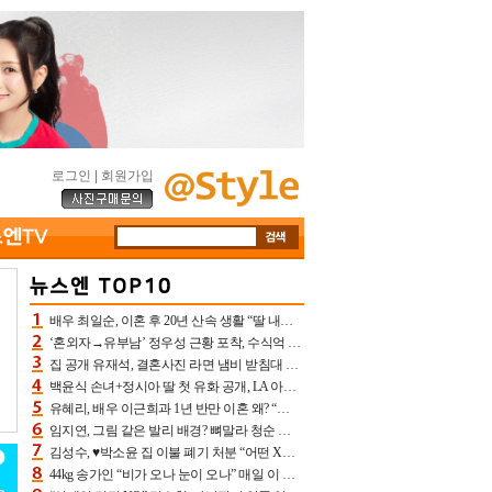
로그인
|
회원가입
배우 최일순, 이혼 후 20년 산속 생활 “딸 내가 버렸다고 원망‥맘 아파”(특종)[어제TV]
‘혼외자→유부남’ 정우성 근황 포착, 수식억 해킹 피해 후배 만났다 “존경하는”
집 공개 유재석, 결혼사진 라면 냄비 받침대 되고 분노‥가족사진도 피해(놀뭐)[어제TV]
백윤식 손녀+정시아 딸 첫 유화 공개, LA 아트쇼→서울국제조각페스타 작가다운 수준급 실력
유혜리, 배우 이근희과 1년 반만 이혼 왜? “식칼 꽂고 의자 던져” 충격 폭로(특종)[어제TV]
임지연, 그림 같은 발리 배경? 뼈말라 청순 비키니 핏에 상대 안 되네
김성수, ♥박소윤 집 이불 폐기 처분 “어떤 X이랑 썼을지 몰라” 질투(신랑수업2)[어제TV]
44kg 송가인 “비가 오나 눈이 오나” 매일 이 운동, 허벅지 근육량 상승+체지방 감소