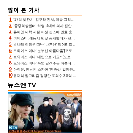
‘17억 빚잔치’ 김구라 전처, 아들 그리는 “나 뿐인데” 친엄마 챙기는 효심 눈길
‘중증외상센터’ 하영, 4대째 의사 집안 인증 “증조부, 고종 황제 진료”(옥문아)[어제TV]
류혜영 대학 시절 패션 센스에 민호 충격 “레몬색 레깅스에 다리 없는 줄”(나혼산)
여에스더, 예능서 민낯 공개했다가 댓글에 충격 “눈 왜 저렇게 처졌냐고”(에스더TV)
박나래 이장우 떠난 ‘나혼산’ 덩어리즈 왔다, 1인 1케이크에 팜유 전현무 충격[어제TV]
트와이스 미나 ‘눈부신 아름다움’[포토엔HD]
트와이스 미나 ‘대만으로 가요~’[포토엔HD]
트와이스 미나 ‘폭염 날려주는 아름다움’[포토엔HD]
아이유, 전남친 소환한 ‘인증샷’ 일파만파 속…남사친 변우석 선물도 남겼나 ‘훈훈’
유재석 알고리즘 점령한 조회수 2.5억 신박한 다비치, 강민경 덩달아 긴장(해투)