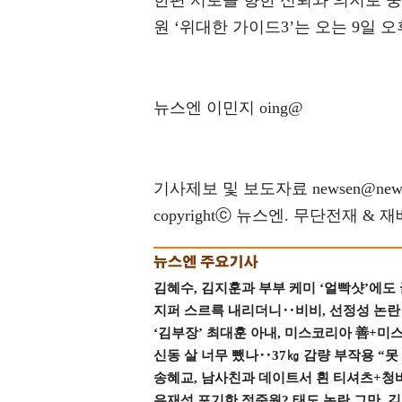
한편 서로를 향한 신뢰와 의지로 
원 ‘위대한 가이드3’는 오는 9일 오
뉴스엔 이민지 oing@
기사제보 및 보도자료 newsen@news
copyrightⓒ 뉴스엔. 무단전재 & 
김혜수, 김지훈과 부부 케미 ‘얼빡샷’에도
지퍼 스르륵 내리더니‥비비, 선정성 논란 터
‘김부장’ 최대훈 아내, 미스코리아 善+미
신동 살 너무 뺐나‥37㎏ 감량 부작용 “못
송혜교, 남사친과 데이트서 흰 티셔츠+청
유재석 포기한 정준원? 태도 논란 그만, 김현