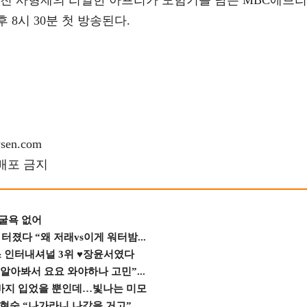
뭉친 사형제의 리얼한 아프리카 모험기를 담은 MBC에브리
후 8시 30분 첫 방송된다.
en.com
재배포 금지
 굴욕 없어
졌다 “왜 저래vs이게 워터밤...
스 인터내셔널 3위 ♥장윤서였다
 알아봐서 요요 와야하나 고민”...
바지 입었을 뿐인데…빛나는 미모
숙 “나가라니 나갔을 거고” ...