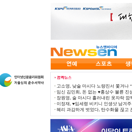
고소영, 낮술 마시다 노량진서 쫓겨나 “점
임신 김민희, 돈 없는 ♥홍상수 불륜 진심
장원영, 술 마시다 흘러내린 옷자락 
이정재, ♥임세령 비키니 인생샷 남겨주
혜리 과감하게 벗었다, 탄수화물 끊고 끈