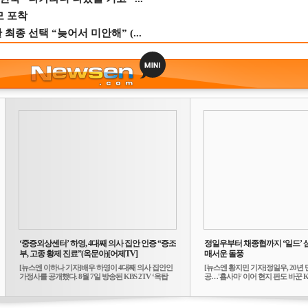
모 포착
종 선택 “늦어서 미안해” (...
‘중증외상센터’ 하영, 4대째 의사 집안 인증 “증조
정일우부터 채종협까지 ‘일드’ 
부, 고종 황제 진료”(옥문아)[어제TV]
매서운 돌풍
[뉴스엔 이하나 기자]배우 하영이 4대째 의사 집안인
[뉴스엔 황지민 기자]정일우, 20년 
가정사를 공개했다. 8월 7일 방송된 KBS 2TV ‘옥탑
공…'횹사마' 이어 현지 판도 바꾼 K-
방...