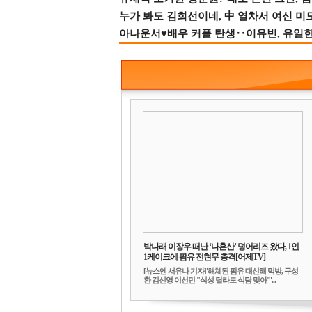
누가 봐도 김희선이네, 中 열차서 여신 미
아나운서♥배우 커플 탄생‥이유빈, 유일한 최
박나래 이장우 떠난 ‘나혼산’ 덩어리즈 왔다, 1인
1케이크에 팜유 전현무 충격[어제TV]
[뉴스엔 서유나 기자]'해체된 팜유 대신해 먹방, 구성
환 김신영 이선민 "식성 달라도 식탐 맞아"'...