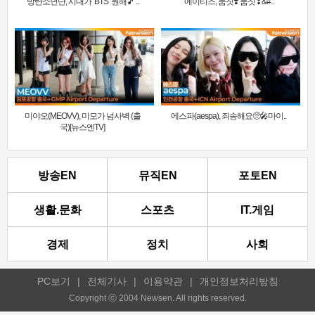
방탄소년단, 시대가 ‘BTS’ 원해🎵 ..
에이티즈, 둠칫❣️ 둠칫❣&#..
미야오(MEOVV), 미모가 넘사벽 (출
에스파(aespa), 죄송해요🥺🎤마이..
국)[뉴스엔TV]
방송EN
뮤직EN
포토EN
생활.문화
스포츠
IT.게임
경제
정치
사회
PC보기
|
전체기사
|
이용약관
|
개인정보처리방침
Copyright ⓒ 2004 Newsen. All rights reserved.