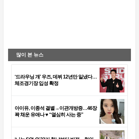
많이 본 뉴스
‘드라우닝 걔’ 우즈, 데뷔 12년만 일냈다…
체조경기장 입성 확정
아이유, 이종석 결별→이관개방증…46장
꽉 채운 유애나 ♥ “열심히 사는 중”