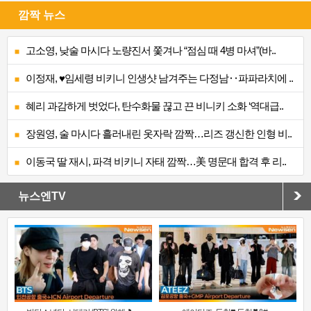
깜짝 뉴스
고소영, 낮술 마시다 노량진서 쫓겨나 “점심 때 4병 마셔”(바..
이정재, ♥임세령 비키니 인생샷 남겨주는 다정남‥파파라치에 ..
혜리 과감하게 벗었다, 탄수화물 끊고 끈 비니키 소화 ‘역대급..
장원영, 술 마시다 흘러내린 옷자락 깜짝…리즈 갱신한 인형 비..
이동국 딸 재시, 파격 비키니 자태 깜짝…美 명문대 합격 후 리..
뉴스엔TV