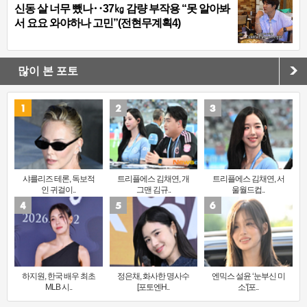
신동 살 너무 뺐나‥37㎏ 감량 부작용 “못 알아봐
서 요요 와야하나 고민”(전현무계획4)
많이 본 포토
샤를리즈 테론, 독보적
트리플에스 김채연, 개
트리플에스 김채연, 서
인 귀걸이..
그맨 김규..
울월드컵..
하지원, 한국 배우 최초
정은채, 화사한 명사수
엔믹스 설윤 ‘눈부신 미
MLB 시..
[포토엔H..
소’[포..