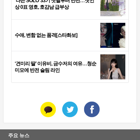
‘나는 SOLO’ 33기 첫날부터 반전…첫인
상 0표 영호, 호감남 급부상
수애, 변함 없는 품격[스타화보]
‘견미리 딸’ 이유비, 금수저의 여유…청순
미모에 반전 슬림 라인
주요 뉴스