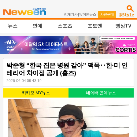
전체기사
|
많이본뉴스
|
사진구매
뉴스
연예
스포츠
포토엔
영상TV
박준형 “한국 집은 병원 같아” 팩폭‥한·미 인
테리어 차이점 공개 (홈즈)
2026-06-04 09:43:19
카카오 MY뉴스
네이버 연예뉴스