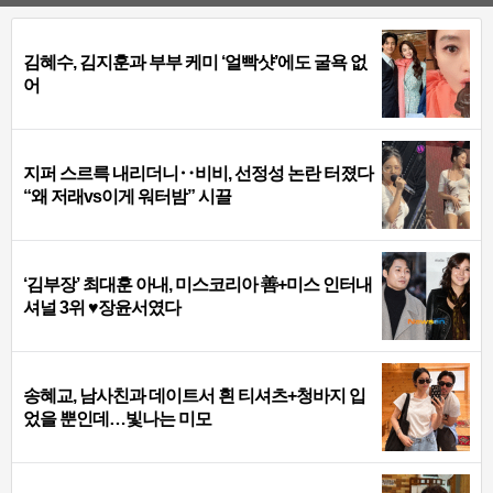
김혜수, 김지훈과 부부 케미 ‘얼빡샷’에도 굴욕 없
어
지퍼 스르륵 내리더니‥비비, 선정성 논란 터졌다
“왜 저래vs이게 워터밤” 시끌
‘김부장’ 최대훈 아내, 미스코리아 善+미스 인터내
셔널 3위 ♥장윤서였다
송혜교, 남사친과 데이트서 흰 티셔츠+청바지 입
었을 뿐인데…빛나는 미모