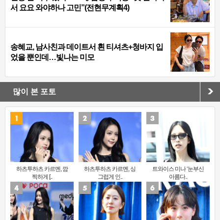
서 요요 와야하나 고민”(전현무계획4)
송혜교, 남사친과 데이트서 흰 티셔츠+청바지 입
었을 뿐인데…빛나는 미모
많이 본 포토
하츠투하츠 카르멘, 깜
하츠투하츠 카르멘, 싱
트와이스 미나 ‘눈부신
찍하게 [..
그럽게 인..
아름다..