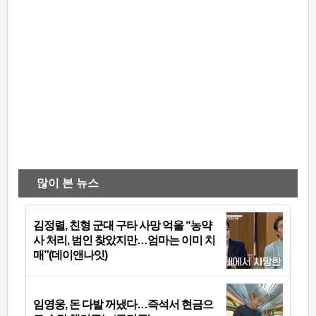
많이 본 뉴스
김정렬, 친형 군대 구타 사망 억울 “농약
사 처리, 범인 찾았지만…엄마는 이미 치
매”(데이앤나잇)
임영웅, 돈 다발 꺼냈다…즉석서 현금으