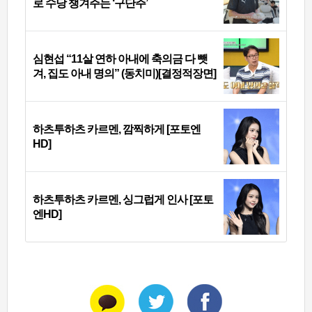
로 수당 챙겨주는 ‘구단주’
심현섭 “11살 연하 아내에 축의금 다 뺏
겨, 집도 아내 명의” (동치미)[결정적장면]
하츠투하츠 카르멘, 깜찍하게 [포토엔
HD]
하츠투하츠 카르멘, 싱그럽게 인사 [포토
엔HD]