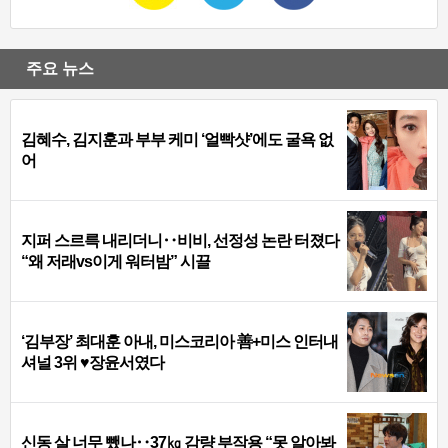
주요 뉴스
김혜수, 김지훈과 부부 케미 ‘얼빡샷’에도 굴욕 없
어
지퍼 스르륵 내리더니‥비비, 선정성 논란 터졌다
“왜 저래vs이게 워터밤” 시끌
‘김부장’ 최대훈 아내, 미스코리아 善+미스 인터내
셔널 3위 ♥장윤서였다
신동 살 너무 뺐나‥37㎏ 감량 부작용 “못 알아봐