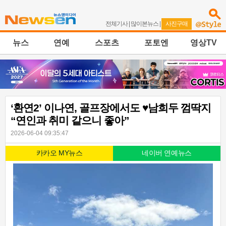
전체기사
|
많이본뉴스
|
사진구매
뉴스
연예
스포츠
포토엔
영상TV
‘환연2’ 이나연, 골프장에서도 ♥남희두 껌딱지
“연인과 취미 같으니 좋아”
2026-06-04 09:35:47
카카오 MY뉴스
네이버 연예뉴스