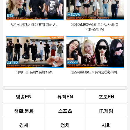
방탄소년단, 시대가 ‘BTS’ 원해🎵 ..
미야오(MEOVV), 미모가 넘사벽 (출
국)[뉴스엔TV]
에이티즈, 둠칫❣️ 둠칫❣&#..
에스파(aespa), 죄송해요🥺🎤마이..
방송EN
뮤직EN
포토EN
생활.문화
스포츠
IT.게임
경제
정치
사회