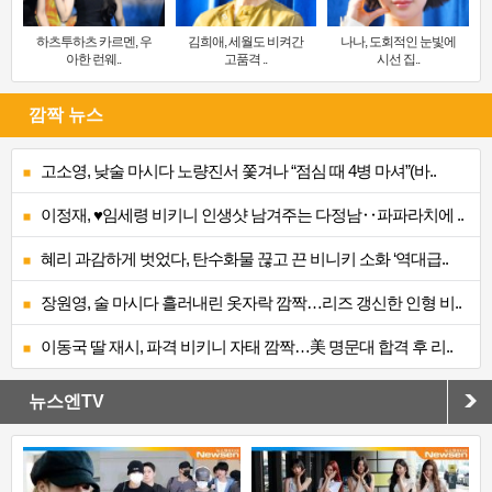
하츠투하츠 카르멘, 우
김희애, 세월도 비켜간
나나, 도회적인 눈빛에
아한 런웨..
고품격 ..
시선 집..
깜짝 뉴스
고소영, 낮술 마시다 노량진서 쫓겨나 “점심 때 4병 마셔”(바..
이정재, ♥임세령 비키니 인생샷 남겨주는 다정남‥파파라치에 ..
혜리 과감하게 벗었다, 탄수화물 끊고 끈 비니키 소화 ‘역대급..
장원영, 술 마시다 흘러내린 옷자락 깜짝…리즈 갱신한 인형 비..
이동국 딸 재시, 파격 비키니 자태 깜짝…美 명문대 합격 후 리..
뉴스엔TV