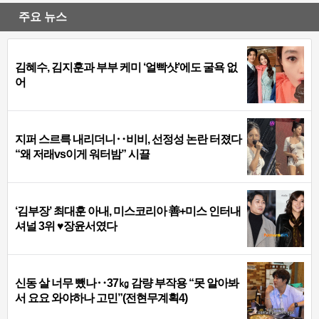
주요 뉴스
김혜수, 김지훈과 부부 케미 ‘얼빡샷’에도 굴욕 없
어
지퍼 스르륵 내리더니‥비비, 선정성 논란 터졌다
“왜 저래vs이게 워터밤” 시끌
‘김부장’ 최대훈 아내, 미스코리아 善+미스 인터내
셔널 3위 ♥장윤서였다
신동 살 너무 뺐나‥37㎏ 감량 부작용 “못 알아봐
서 요요 와야하나 고민”(전현무계획4)