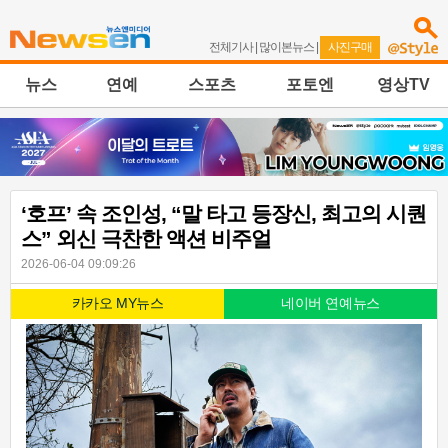
전체기사
|
많이본뉴스
|
사진구매
뉴스
연예
스포츠
포토엔
영상TV
‘호프’ 속 조인성, “말 타고 등장신, 최고의 시퀀
스” 외신 극찬한 액션 비주얼
2026-06-04 09:09:26
카카오 MY뉴스
네이버 연예뉴스