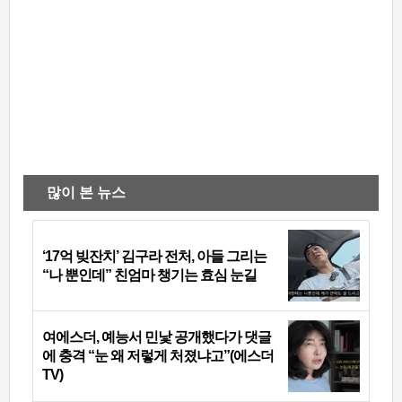
많이 본 뉴스
‘17억 빚잔치’ 김구라 전처, 아들 그리는
“나 뿐인데” 친엄마 챙기는 효심 눈길
여에스더, 예능서 민낯 공개했다가 댓글
에 충격 “눈 왜 저렇게 처졌냐고”(에스더
TV)