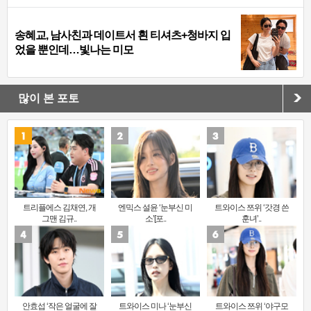
송혜교, 남사친과 데이트서 흰 티셔츠+청바지 입
었을 뿐인데…빛나는 미모
많이 본 포토
트리플에스 김채연, 개
엔믹스 설윤 ‘눈부신 미
트와이스 쯔위 ‘갓경 쓴
그맨 김규..
소’[포..
훈녀’..
안효섭 ‘작은 얼굴에 잘
트와이스 미나 ‘눈부신
트와이스 쯔위 ‘야구모