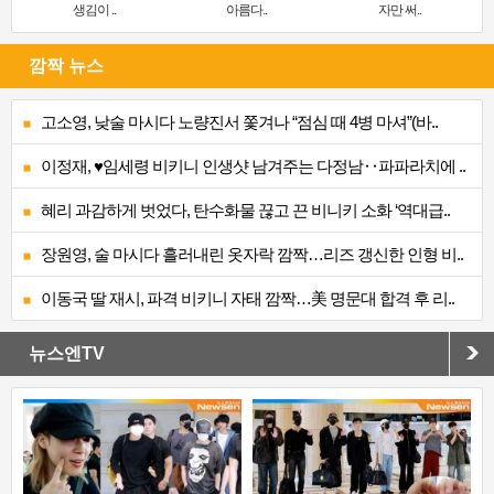
생김이 ..
아름다..
자만 써..
깜짝 뉴스
고소영, 낮술 마시다 노량진서 쫓겨나 “점심 때 4병 마셔”(바..
이정재, ♥임세령 비키니 인생샷 남겨주는 다정남‥파파라치에 ..
혜리 과감하게 벗었다, 탄수화물 끊고 끈 비니키 소화 ‘역대급..
장원영, 술 마시다 흘러내린 옷자락 깜짝…리즈 갱신한 인형 비..
이동국 딸 재시, 파격 비키니 자태 깜짝…美 명문대 합격 후 리..
뉴스엔TV