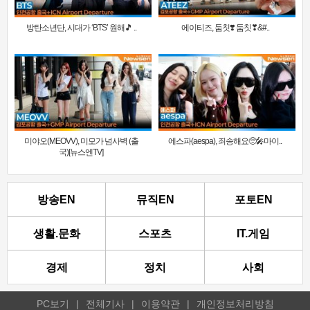
방탄소년단, 시대가 ‘BTS’ 원해🎵 ..
에이티즈, 둠칫❣️ 둠칫❣&#..
미야오(MEOVV), 미모가 넘사벽 (출
에스파(aespa), 죄송해요🥺🎤마이..
국)[뉴스엔TV]
방송EN
뮤직EN
포토EN
생활.문화
스포츠
IT.게임
경제
정치
사회
PC보기
|
전체기사
|
이용약관
|
개인정보처리방침