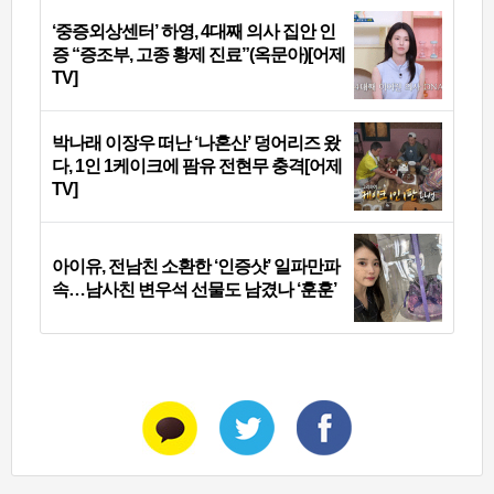
‘중증외상센터’ 하영, 4대째 의사 집안 인
증 “증조부, 고종 황제 진료”(옥문아)[어제
TV]
박나래 이장우 떠난 ‘나혼산’ 덩어리즈 왔
다, 1인 1케이크에 팜유 전현무 충격[어제
TV]
아이유, 전남친 소환한 ‘인증샷’ 일파만파
속…남사친 변우석 선물도 남겼나 ‘훈훈’