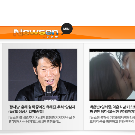
‘왕사남’ 흥해 혈색 좋아진 유해진, 추석 ‘암살자
박은빈♥양세종, 약혼식날 키스
(들)’도 성공시킬까[종합]
짜 연인 됐다 (오싹한 연애)[어제
[뉴스엔 글 배효주 기자/사진 표명중 기자]지난 설 연
[뉴스엔 유경상 기자]박은빈과 양
휴 '왕과 사는 남자'로 1,691만 흥행을 일...
로의 마음을 확인하고 진짜 연인이 됐
송...