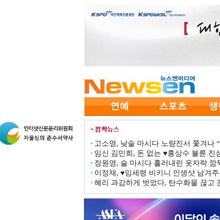
고소영, 낮술 마시다 노량진서 쫓겨나 “점
임신 김민희, 돈 없는 ♥홍상수 불륜 진심
장원영, 술 마시다 흘러내린 옷자락 
이정재, ♥임세령 비키니 인생샷 남겨주
혜리 과감하게 벗었다, 탄수화물 끊고 끈