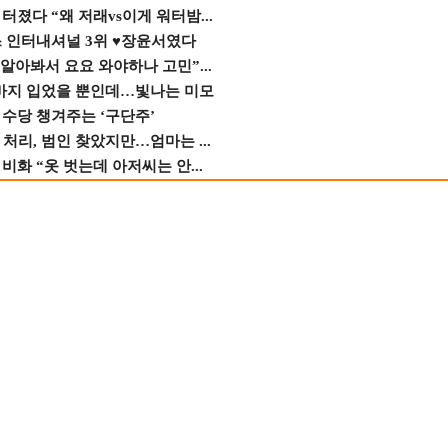
졌다 “왜 저래vs이게 워터밤...
스 인터내셔널 3위 ♥장윤서였다
 알아봐서 요요 와야하나 고민”...
바지 입었을 뿐인데…빛나는 미모
수당 챙겨주는 ‘구단주’
 처리, 범인 찾았지만…엄마는 ...
비화 “옷 벗는데 아저씨는 안...