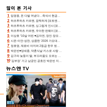
임영웅, 돈 다발 꺼냈다…즉석서 현금으로 수당 챙겨주는 ‘구단주’
하츠투하츠 카르멘, 깜찍하게 [포토엔HD]
하츠투하츠 카르멘, 싱그럽게 인사 [포토엔HD]
하츠투하츠 카르멘, 우아한 런웨이 [포토엔HD]
이상호 “10살 어린 ♥김자연, 장인·장모님 내 동안에 깜짝 놀라 허락”(아침마당)
시온-이안-성찬, 상큼한 ‘2026 가요대전 썸머’ MC [포토엔HD]
정호영, 재료비 아끼려 2등급 한우 썼다 위기 “고기 질겨” 혹평(스레파)
박은빈♥양세종, 약혼식날 키스로 사랑 확인‥진짜 연인 됐다 (오싹한 연애)[어제TV]
김구라 늦둥이 딸, 부끄러움도 모르는 끼쟁이…그리 “걔가 연예인 됐어야”(김그리)
‘김부장’ 가고 남궁민 공효진 박은빈 지성 모두 최고시청률 찍었다