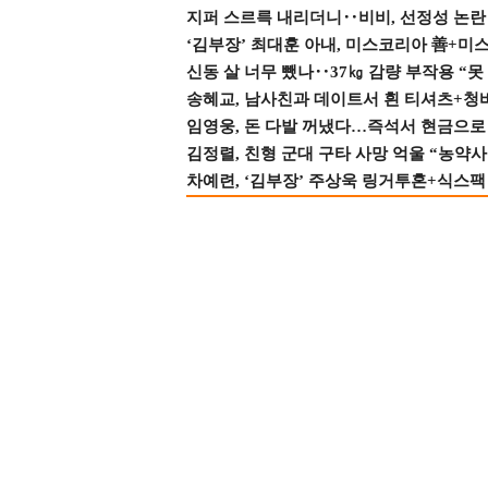
지퍼 스르륵 내리더니‥비비, 선정성 논란 터
‘김부장’ 최대훈 아내, 미스코리아 善+미
신동 살 너무 뺐나‥37㎏ 감량 부작용 “못
송혜교, 남사친과 데이트서 흰 티셔츠+청
임영웅, 돈 다발 꺼냈다…즉석서 현금으로 
김정렬, 친형 군대 구타 사망 억울 “농약사
차예련, ‘김부장’ 주상욱 링거투혼+식스팩 