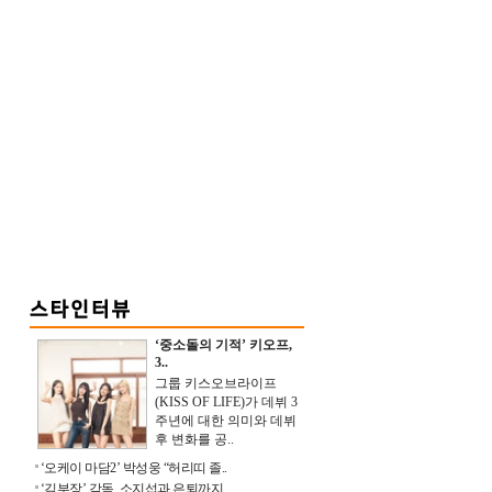
‘중소돌의 기적’ 키오프,
3..
그룹 키스오브라이프
(KISS OF LIFE)가 데뷔 3
주년에 대한 의미와 데뷔
후 변화를 공..
‘오케이 마담2’ 박성웅 “허리띠 졸..
‘김부장’ 감독, 소지섭과 은퇴까지 ..