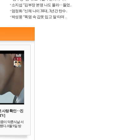
소지섭 “김부장 본명 나도 몰라‥들었..
엄정화 “신체 나이 30대, 3년간 탄수..
박성웅 “폭염 속 갑옷 입고 말 타며 ..
로 사랑 확인‥진
TV]
세종이 약혼식날 서
다. 8월 9일 방