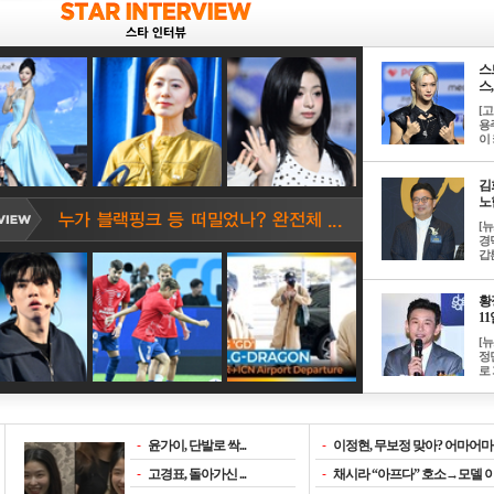
스
스, 
[
용
이 
김
노한
[
경
갑론
황
11일
[
정
로 
-
윤가이, 단발로 싹...
-
이정현, 무보정 맞아? 어마어마한
-
고경표, 돌아가신 ...
-
채시라 “아프다” 호소→모델 이소