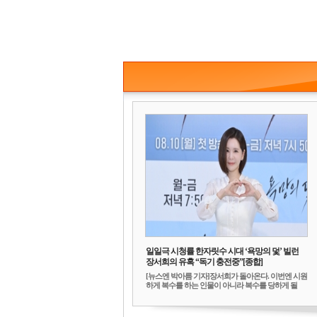
일일극 시청률 한자릿수 시대 ‘욕망의 덫’ 빌런
장서희의 유혹 “독기 충전중”[종합]
[뉴스엔 박아름 기자]장서희가 돌아온다. 이번엔 시원
하게 복수를 하는 인물이 아니라 복수를 당하게 될
빌...