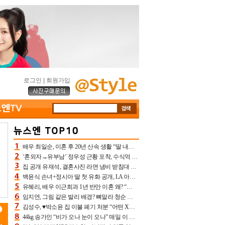
로그인
|
회원가입
배우 최일순, 이혼 후 20년 산속 생활 “딸 내가 버렸다고 원망‥맘 아파”(특종)[어제TV]
‘혼외자→유부남’ 정우성 근황 포착, 수식억 해킹 피해 후배 만났다 “존경하는”
집 공개 유재석, 결혼사진 라면 냄비 받침대 되고 분노‥가족사진도 피해(놀뭐)[어제TV]
백윤식 손녀+정시아 딸 첫 유화 공개, LA 아트쇼→서울국제조각페스타 작가다운 수준급 실력
유혜리, 배우 이근희과 1년 반만 이혼 왜? “식칼 꽂고 의자 던져” 충격 폭로(특종)[어제TV]
임지연, 그림 같은 발리 배경? 뼈말라 청순 비키니 핏에 상대 안 되네
김성수, ♥박소윤 집 이불 폐기 처분 “어떤 X이랑 썼을지 몰라” 질투(신랑수업2)[어제TV]
44kg 송가인 “비가 오나 눈이 오나” 매일 이 운동, 허벅지 근육량 상승+체지방 감소