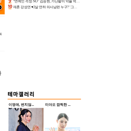
“연예인 걱정 NO” 김승현, 가난팔이 악플 억울할만‥아내+딸과 日 여행
재혼 강성연 ♥2살 연하 의사남편 누구? ‘그알’ 자문의에 훈남 비주얼 초엘리트 스펙 [종합]
4
하
이영애, 변치않...
미야오 깜찍한 ...