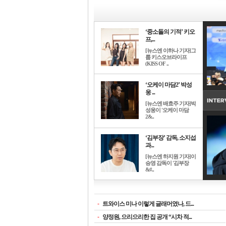
‘중소돌의 기적’ 키오
프,...
[뉴스엔 이하나 기자]그
룹 키스오브라이프
(KISS OF ..
‘오케이 마담2’ 박성
웅 ...
[뉴스엔 배효주 기자]박
성웅이 '오케이 마담
2&..
‘김부장’ 감독, 소지섭
과...
[뉴스엔 하지원 기자]이
승영 감독이 '김부장
&#..
-
트와이스 미나 이렇게 글래머였나, 드...
-
양정원, 으리으리한 집 공개 “시차 적...