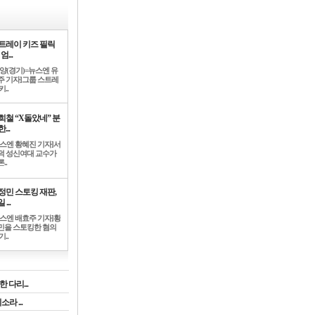
트레이 키즈 필릭
엄...
고양(경기)=뉴스엔 유
주 기자]그룹 스트레
키..
희철 “X돌았네” 분
...
뉴스엔 황혜진 기자]서
덕 성신여대 교수가
..
정민 스토킹 재판,
 ...
뉴스엔 배효주 기자]황
민을 스토킹한 혐의
기..
 다리...
라 ...