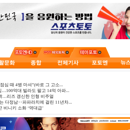
심 때 4병 마셔”(바로 그 고소...
…100억대 빌라도 팔고 14억 아파...
깜짝…리즈 갱신한 인형 비주얼
는 다정남‥파파라치에 걸린 11년차...
 비니키 소화 ‘역대급’