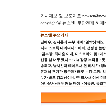
기사제보 및 보도자료 newsen@news
copyrightⓒ 뉴스엔. 무단전재 & 
김혜수, 김지훈과 부부 케미 ‘얼빡샷’에도
지퍼 스르륵 내리더니‥비비, 선정성 논란 터
‘김부장’ 최대훈 아내, 미스코리아 善+미
신동 살 너무 뺐나‥37㎏ 감량 부작용 “못
송혜교, 남사친과 데이트서 흰 티셔츠+청
유재석 포기한 정준원? 태도 논란 그만, 김현
누가 봐도 김희선이네, 中 열차서 여신 미
아나운서♥배우 커플 탄생‥이유빈, 유일한 최