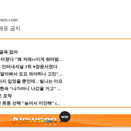
en.com
재배포 금지
 굴욕 없어
졌다 “왜 저래vs이게 워터밤...
스 인터내셔널 3위 ♥장윤서였다
 알아봐서 요요 와야하나 고민”...
바지 입었을 뿐인데…빛나는 미모
숙 “나가라니 나갔을 거고” ...
모 포착
종 선택 “늦어서 미안해” (...