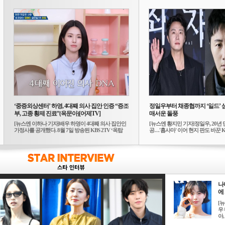
‘중증외상센터’ 하영, 4대째 의사 집안 인증 “증조
정일우부터 채종협까지 ‘일드’ 
부, 고종 황제 진료”(옥문아)[어제TV]
매서운 돌풍
[뉴스엔 이하나 기자]배우 하영이 4대째 의사 집안인
[뉴스엔 황지민 기자]정일우, 20년 
가정사를 공개했다. 8월 7일 방송된 KBS 2TV ‘옥탑
공…'횹사마' 이어 현지 판도 바꾼 K-
방...
나
에 
[
우 
아, .