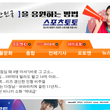
심 때 4병 마셔”(바로 그 고소...
…100억대 빌라도 팔고 14억 아파...
깜짝…리즈 갱신한 인형 비주얼
는 다정남‥파파라치에 걸린 11년차...
 비니키 소화 ‘역대급’