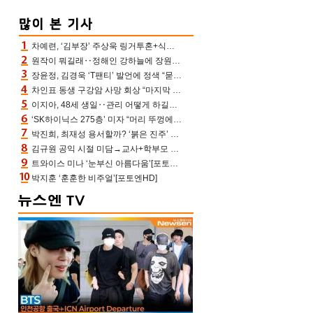
차예련, ‘김부장’ 주상욱 링거투혼+식스팩 비화 “옷 벗는데 아저씨는 안 된다고”(차장금)
원작이 뭐길래‥정해인 강하늘에 장원영까지 참여한 이 영화
장윤정, 김경욱 ‘T팬티’ 발언에 정색 “묻지 않았는데, 그것도 성희롱”(장공장)
차인표 동생 구강암 사망 회상 “마지막 순간 동생 손 잡아준 신애라, 두고두고 고마워” (신애라이프)
이지아, 48세 생일‥관리 어떻게 하길래 놀라운 동안 미모
‘SK하이닉스 275층’ 미자 “머리 뚜껑에서 사, 주식만 안 해도 돈 버는 것”
박진희, 최재성 용서할까? ‘붉은 진주’ 오늘(7일) 결말 나온다
김규원 공익 시절 미담→교사+학부모 추가 미담 속출 “휠체어 탄 아이와 산책도”[종합]
트와이스 미나 ‘눈부신 아름다움’[포토엔HD]
박지훈 ‘훈훈한 비주얼’[포토엔HD]