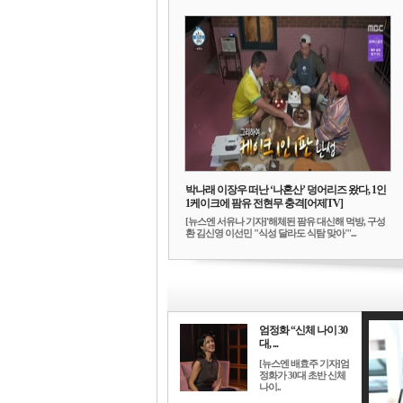
박나래 이장우 떠난 ‘나혼산’ 덩어리즈 왔다, 1인
1케이크에 팜유 전현무 충격[어제TV]
[뉴스엔 서유나 기자]'해체된 팜유 대신해 먹방, 구성
환 김신영 이선민 "식성 달라도 식탐 맞아"'...
엄정화 “신체 나이 30
대, ...
[뉴스엔 배효주 기자]엄
정화가 30대 초반 신체
나이..