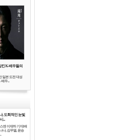
삼킨 K-배우들의
만 일본 도전 대성
배우...
나, 도회적인 눈빛
시...
뉴스엔 이재하 기자]배
나나, 김무열, 윤승
.