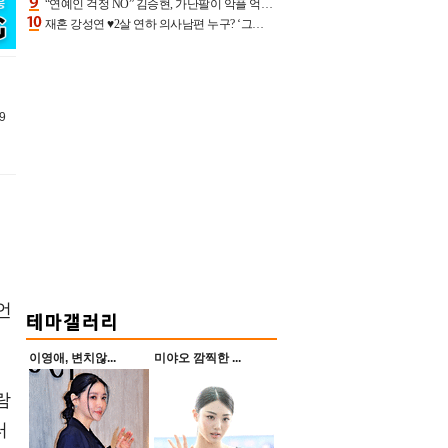
“연예인 걱정 NO” 김승현, 가난팔이 악플 억울할만‥아내+딸과 日 여행
재혼 강성연 ♥2살 연하 의사남편 누구? ‘그알’ 자문의에 훈남 비주얼 초엘리트 스펙 [종합]
9
언
이영애, 변치않...
미야오 깜찍한 ...
람
터