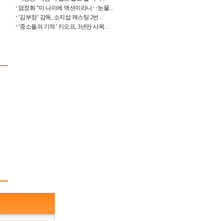
엄정화 “이 나이에 액션이라니‥눈물 ..
‘김부장’ 감독, 소지섭 캐스팅 2번 ..
‘중소돌의 기적’ 키오프, 3년만 사옥..