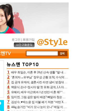
로그인
|
회원가입
배우 최일순, 이혼 후 20년 산속 생활 “딸 내가 버렸다고 원망‥맘 아파”(특종)[어제TV]
‘혼외자→유부남’ 정우성 근황 포착, 수식억 해킹 피해 후배 만났다 “존경하는”
집 공개 유재석, 결혼사진 라면 냄비 받침대 되고 분노‥가족사진도 피해(놀뭐)[어제TV]
백윤식 손녀+정시아 딸 첫 유화 공개, LA 아트쇼→서울국제조각페스타 작가다운 수준급 실력
유혜리, 배우 이근희과 1년 반만 이혼 왜? “식칼 꽂고 의자 던져” 충격 폭로(특종)[어제TV]
임지연, 그림 같은 발리 배경? 뼈말라 청순 비키니 핏에 상대 안 되네
김성수, ♥박소윤 집 이불 폐기 처분 “어떤 X이랑 썼을지 몰라” 질투(신랑수업2)[어제TV]
44kg 송가인 “비가 오나 눈이 오나” 매일 이 운동, 허벅지 근육량 상승+체지방 감소