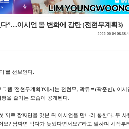
다”…이시언 몸 변화에 감탄 (전현무계획3)
2026-06-04 08:38:4
미'를 선보인다.
로그램 '전현무계획3'에서는 전현무, 곽튜브(곽준빈), 이시
여행을 즐기는 모습이 공개된다.
 끼로 짬짜면을 맛본 뒤 이시언을 만나러 향한다. 두 사
왔어요? 짬짜면 먹다가 늦었다면서요?"라고 말하며 시작부