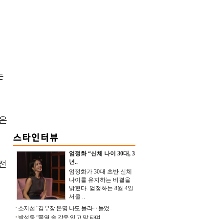
는
언은
엄정화 “신체 나이 30대, 3
년..
'전
엄정화가 30대 초반 신체
나이를 유지하는 비결을
밝혔다. 엄정화는 8월 4일
서울 ..
소지섭 “김부장 본명 나도 몰라‥들었..
박성웅 “폭염 속 갑옷 입고 말 타며 ..