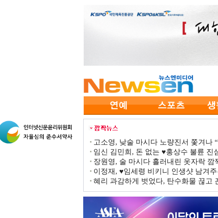
고소영, 낮술 마시다 노량진서 쫓겨나 “점
임신 김민희, 돈 없는 ♥홍상수 불륜 진심
장원영, 술 마시다 흘러내린 옷자락 
이정재, ♥임세령 비키니 인생샷 남겨주
혜리 과감하게 벗었다, 탄수화물 끊고 끈