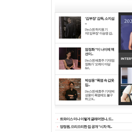
‘김부장’ 감독, 소지섭
...
[뉴스엔 하지원 기
자]'김부장' 이승영 감..
엄정화 “이 나이에 액
션이...
[뉴스엔 배효주 기자]엄
정화가 '오케이 마담
&#..
박성웅 “폭염 속 갑옷
입...
[뉴스엔 배효주 기자]박
성웅이 폭염에도 불구
하고 K..
-
트와이스 미나 이렇게 글래머였나, 드...
-
양정원, 으리으리한 집 공개 “시차 적...