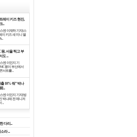
트레이 키즈 현진,
...
뉴스엔 이재하 기자]스
레이 키즈 새 미니 앨
..
C몽, 서울 찍고 부
도 ...
뉴스엔 이민지 기
]MC몽이 부산에서
콘서트를 ..
출 10% 줘” 박나
前...
뉴스엔 이민지 기자]방
인 박나래 전 매니저
 ..
 다리...
라 ...