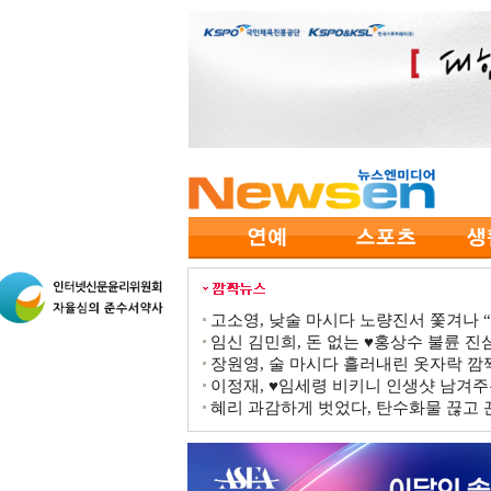
고소영, 낮술 마시다 노량진서 쫓겨나 “점
임신 김민희, 돈 없는 ♥홍상수 불륜 진심
장원영, 술 마시다 흘러내린 옷자락 
이정재, ♥임세령 비키니 인생샷 남겨주
혜리 과감하게 벗었다, 탄수화물 끊고 끈