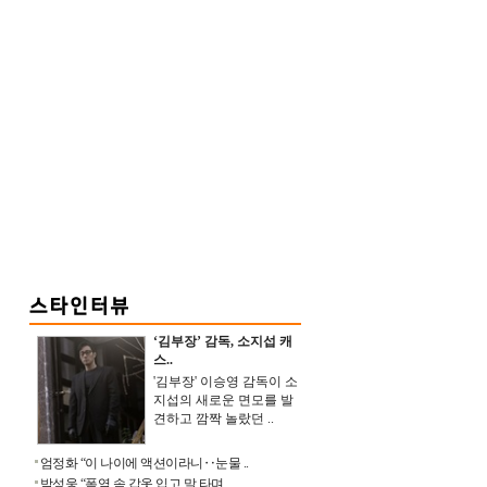
‘김부장’ 감독, 소지섭 캐
스..
'김부장' 이승영 감독이 소
지섭의 새로운 면모를 발
견하고 깜짝 놀랐던 ..
엄정화 “이 나이에 액션이라니‥눈물 ..
박성웅 “폭염 속 갑옷 입고 말 타며 ..