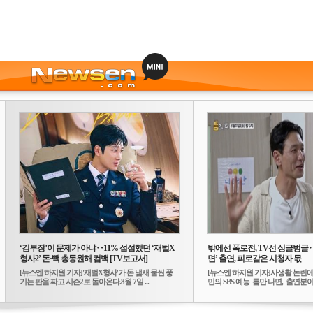
‘김부장’이 문제가 아냐‥11% 섭섭했던 ‘재벌X
밖에선 폭로전, TV선 싱글벙글
형사2’ 돈·빽 총동원해 컴백 [TV보고서]
면’ 출연, 피로감은 시청자 몫
[뉴스엔 하지원 기자]'재벌X형사'가 돈 냄새 물씬 풍
[뉴스엔 하지원 기자]사생활 논란에
기는 판을 짜고 시즌2로 돌아온다.8월 7일 ...
민의 SBS 예능 '틈만 나면,' 출연분이 