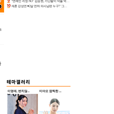
“연예인 걱정 NO” 김승현, 가난팔이 악플 억울할만‥아내+딸과 日 여행
재혼 강성연 ♥2살 연하 의사남편 누구? ‘그알’ 자문의에 훈남 비주얼 초엘리트 스펙 [종합]
6
하
이영애, 변치않...
미야오 깜찍한 ...