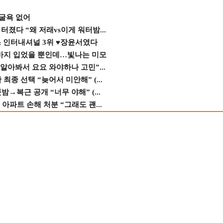
 굴욕 없어
졌다 “왜 저래vs이게 워터밤...
스 인터내셔널 3위 ♥장윤서였다
바지 입었을 뿐인데…빛나는 미모
 알아봐서 요요 와야하나 고민”...
종 선택 “늦어서 미안해” (...
→복근 공개 “너무 야해” (...
 아파트 손해 처분 “그래도 괜...