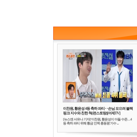
이찬원, 황윤성 4등 축하 파티‥손님 모으려 블랙
핑크 지수와 친한 척(편스토랑)[어제TV]
[뉴스엔 서유나 기자]'이찬원, 황윤성이 아들 수준…4
등 축하 파티 위해 황금 인맥 총동원'가수 ...