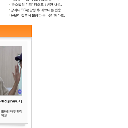
‘중소돌의 기적’ 키오프, 3년만 사옥..
강미나 “13kg 감량 후 예쁘다는 반응 ..
윤보미 결혼식 불참한 손나은 “판다로..
‥황정민 ‘틈만 나
 휩싸인 배우 황정
예정...