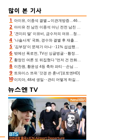
아이유, 이종석 결별→이관개방증…46장 꽉 채운 유애나 ♥ “열심히 사는 중”
아이유 전 남친 이종석 아닌 전전 남친 장기하 소환 ‘별일 없이 산다’ 선곡…46장에 꾹 눌러 담은 근황
‘견미리 딸’ 이유비, 금수저의 여유…청순 미모에 반전 슬림 라인
‘나솔사계’ 국화, 경수와 결별 후 재출연…첫인상 3표 몰표
‘김부장’이 문제가 아냐‥11% 섭섭했던 ‘재벌X형사2’ 돈·빽 총동원해 컴백 [TV보고서]
밖에선 폭로전, TV선 싱글벙글‥황정민 ‘틈만 나면’ 출연, 피로감은 시청자 몫
황정민 여론 또 뒤집혔다 “먼저 건 전화 62통, 그만 연락해” vs 女팬 “녹취 다 올려” 진흙탕 싸움
이찬원, 황윤성 4등 축하 파티‥손님 모으려 블랙핑크 지수와 친한 척(편스토랑)[어제TV]
트와이스 쯔위 ‘갓경 쓴 훈녀’[포토엔HD]
이지아, 48세 생일‥관리 어떻게 하길래 놀라운 동안 미모