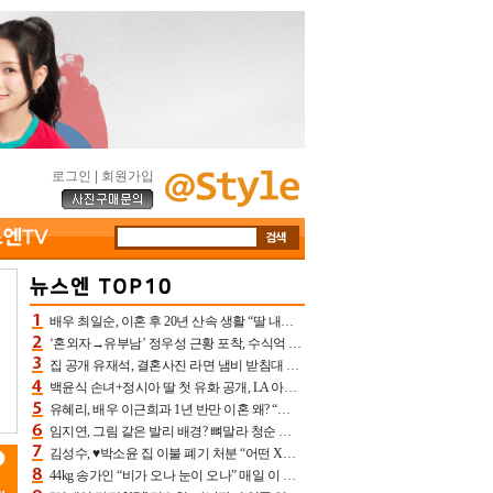
로그인
|
회원가입
배우 최일순, 이혼 후 20년 산속 생활 “딸 내가 버렸다고 원망‥맘 아파”(특종)[어제TV]
‘혼외자→유부남’ 정우성 근황 포착, 수식억 해킹 피해 후배 만났다 “존경하는”
집 공개 유재석, 결혼사진 라면 냄비 받침대 되고 분노‥가족사진도 피해(놀뭐)[어제TV]
백윤식 손녀+정시아 딸 첫 유화 공개, LA 아트쇼→서울국제조각페스타 작가다운 수준급 실력
유혜리, 배우 이근희과 1년 반만 이혼 왜? “식칼 꽂고 의자 던져” 충격 폭로(특종)[어제TV]
임지연, 그림 같은 발리 배경? 뼈말라 청순 비키니 핏에 상대 안 되네
김성수, ♥박소윤 집 이불 폐기 처분 “어떤 X이랑 썼을지 몰라” 질투(신랑수업2)[어제TV]
44kg 송가인 “비가 오나 눈이 오나” 매일 이 운동, 허벅지 근육량 상승+체지방 감소