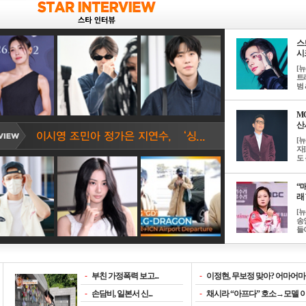
스
시크
[
트
범 &
M
산서
[
자
도 
“매
래 
[
송
들이
-
부친 가정폭력 보고...
-
이정현, 무보정 맞아? 어마어마한
-
손담비, 일본서 신...
-
채시라 “아프다” 호소→모델 이소