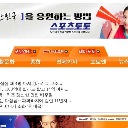
심 때 4병 마셔”(바로 그 고소...
…100억대 빌라도 팔고 14억 아파...
깜짝…리즈 갱신한 인형 비주얼
는 다정남‥파파라치에 걸린 11년차...
 비니키 소화 ‘역대급’