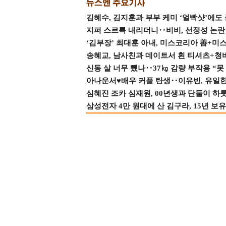
김혜수, 김지훈과 부부 케미 ‘얼빡샷’에도
지퍼 스르륵 내리더니‥비비, 선정성 논란 터
‘김부장’ 최대훈 아내, 미스코리아 善+미
송혜교, 남사친과 데이트서 흰 티셔츠+청
신동 살 너무 뺐나‥37㎏ 감량 부작용 “못
아나운서♥배우 커플 탄생‥이유빈, 유일한 최
심혜진 조카 심재원, 00년생과 단둘이 하룻밤
삼성전자 4만 원대에 산 김구라, 15년 보유