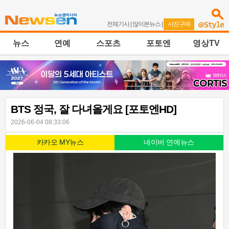
전체기사
|
많이본뉴스
|
사진구매
뉴스
연예
스포츠
포토엔
영상TV
BTS 정국, 잘 다녀올게요 [포토엔HD]
2026-06-04 08:33:06
카카오 MY뉴스
네이버 연예뉴스