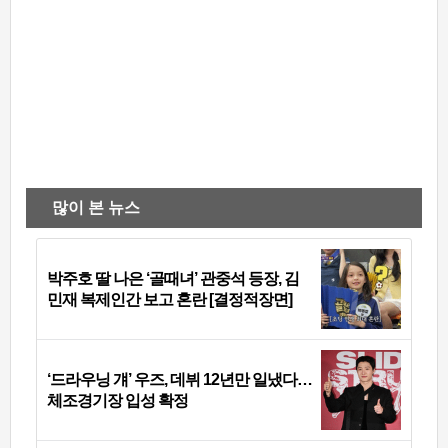
많이 본 뉴스
박주호 딸 나은 ‘골때녀’ 관중석 등장, 김
민재 복제인간 보고 혼란 [결정적장면]
‘드라우닝 걔’ 우즈, 데뷔 12년만 일냈다…
체조경기장 입성 확정