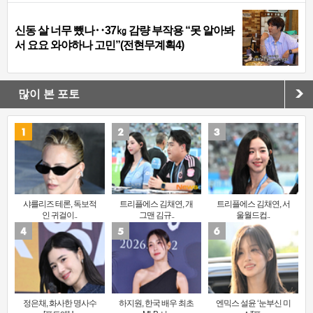
신동 살 너무 뺐나‥37㎏ 감량 부작용 “못 알아봐
서 요요 와야하나 고민”(전현무계획4)
많이 본 포토
샤를리즈 테론, 독보적
트리플에스 김채연, 개
트리플에스 김채연, 서
인 귀걸이..
그맨 김규..
울월드컵..
정은채, 화사한 명사수
하지원, 한국 배우 최초
엔믹스 설윤 ‘눈부신 미