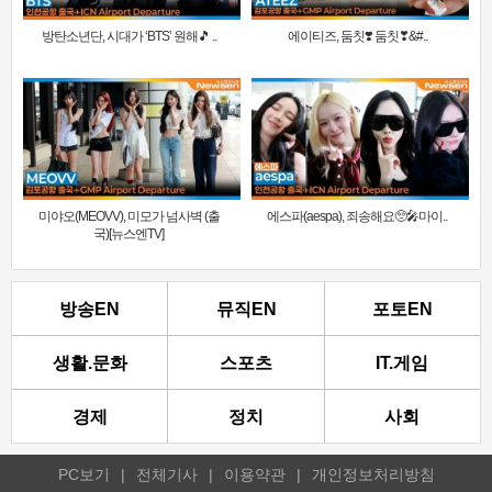
방탄소년단, 시대가 ‘BTS’ 원해🎵 ..
에이티즈, 둠칫❣️ 둠칫❣&#..
미야오(MEOVV), 미모가 넘사벽 (출
에스파(aespa), 죄송해요🥺🎤마이..
국)[뉴스엔TV]
방송EN
뮤직EN
포토EN
생활.문화
스포츠
IT.게임
경제
정치
사회
PC보기
|
전체기사
|
이용약관
|
개인정보처리방침