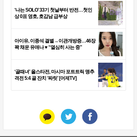
‘나는 SOLO’ 33기 첫날부터 반전…첫인
상 0표 영호, 호감남 급부상
아이유, 이종석 결별→이관개방증…46장
꽉 채운 유애나 ♥ “열심히 사는 중”
‘골때녀’ 올스타전, 마시마 포트트릭 맹추
격전 5:4 골 잔치 ‘짜릿’ [어제TV]