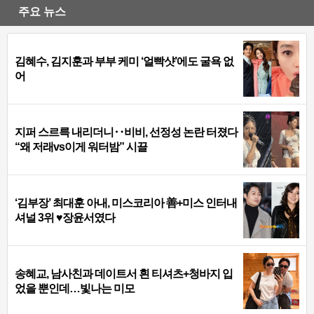
주요 뉴스
김혜수, 김지훈과 부부 케미 ‘얼빡샷’에도 굴욕 없
어
지퍼 스르륵 내리더니‥비비, 선정성 논란 터졌다
“왜 저래vs이게 워터밤” 시끌
‘김부장’ 최대훈 아내, 미스코리아 善+미스 인터내
셔널 3위 ♥장윤서였다
송혜교, 남사친과 데이트서 흰 티셔츠+청바지 입
었을 뿐인데…빛나는 미모