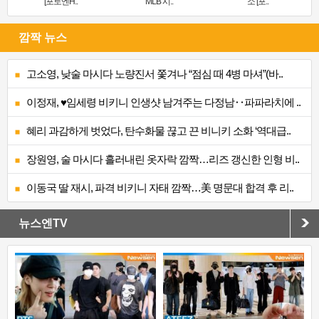
[포토엔H..
MLB 시..
소’[포..
깜짝 뉴스
고소영, 낮술 마시다 노량진서 쫓겨나 “점심 때 4병 마셔”(바..
이정재, ♥임세령 비키니 인생샷 남겨주는 다정남‥파파라치에 ..
혜리 과감하게 벗었다, 탄수화물 끊고 끈 비니키 소화 ‘역대급..
장원영, 술 마시다 흘러내린 옷자락 깜짝…리즈 갱신한 인형 비..
이동국 딸 재시, 파격 비키니 자태 깜짝…美 명문대 합격 후 리..
뉴스엔TV