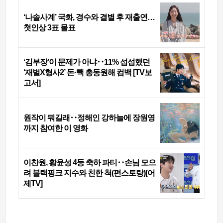
‘나솔사계’ 국화, 경수와 결별 후 재출연…
첫인상 3표 몰표
‘김부장’이 문제가 아냐‥11% 섭섭했던
‘재벌X형사2’ 돈·빽 총동원해 컴백 [TV보
고서]
원작이 뭐길래‥정해인 강하늘에 장원영
까지 참여한 이 영화
이찬원, 황윤성 4등 축하 파티‥손님 모으
려 블랙핑크 지수와 친한 척(편스토랑)[어
제TV]