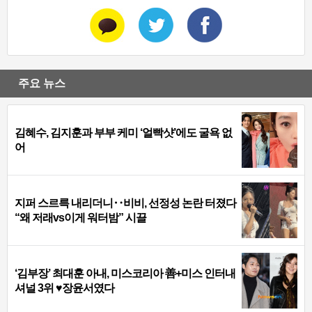
주요 뉴스
김혜수, 김지훈과 부부 케미 ‘얼빡샷’에도 굴욕 없
어
지퍼 스르륵 내리더니‥비비, 선정성 논란 터졌다
“왜 저래vs이게 워터밤” 시끌
‘김부장’ 최대훈 아내, 미스코리아 善+미스 인터내
셔널 3위 ♥장윤서였다