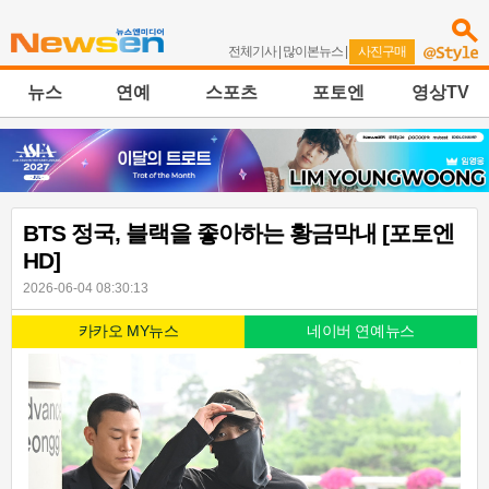
전체기사
|
많이본뉴스
|
사진구매
뉴스
연예
스포츠
포토엔
영상TV
BTS 정국, 블랙을 좋아하는 황금막내 [포토엔
HD]
2026-06-04 08:30:13
카카오 MY뉴스
네이버 연예뉴스