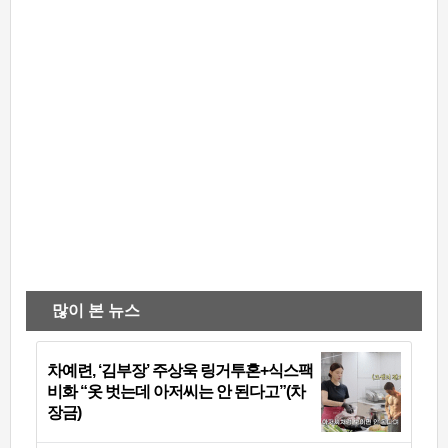
많이 본 뉴스
차예련, ‘김부장’ 주상욱 링거투혼+식스팩
비화 “옷 벗는데 아저씨는 안 된다고”(차
장금)