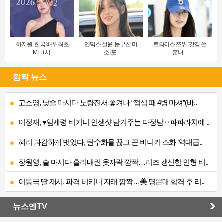
하지원, 한국 배우 최초
엔믹스 설윤 ‘눈부신 미
트와이스 쯔위 ‘갓경 쓴
MLB 시..
소’[포..
훈녀’..
깜짝 뉴스
고소영, 낮술 마시다 노량진서 쫓겨나 “점심 때 4병 마셔”(바..
이정재, ♥임세령 비키니 인생샷 남겨주는 다정남‥파파라치에 ..
혜리 과감하게 벗었다, 탄수화물 끊고 끈 비니키 소화 ‘역대급..
장원영, 술 마시다 흘러내린 옷자락 깜짝…리즈 갱신한 인형 비..
이동국 딸 재시, 파격 비키니 자태 깜짝…美 명문대 합격 후 리..
뉴스엔TV