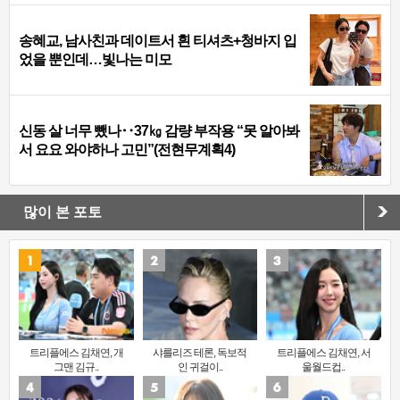
송혜교, 남사친과 데이트서 흰 티셔츠+청바지 입
었을 뿐인데…빛나는 미모
신동 살 너무 뺐나‥37㎏ 감량 부작용 “못 알아봐
서 요요 와야하나 고민”(전현무계획4)
많이 본 포토
트리플에스 김채연, 개
샤를리즈 테론, 독보적
트리플에스 김채연, 서
그맨 김규..
인 귀걸이..
울월드컵..