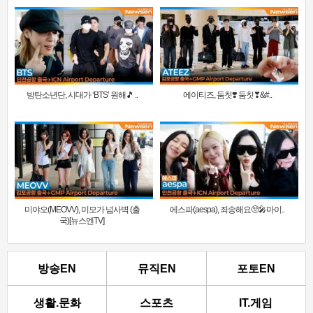
방탄소년단, 시대가 ‘BTS’ 원해🎵 ..
에이티즈, 둠칫❣️ 둠칫❣&#..
미야오(MEOVV), 미모가 넘사벽 (출
에스파(aespa), 죄송해요🥺🎤마이..
국)[뉴스엔TV]
방송EN
뮤직EN
포토EN
생활.문화
스포츠
IT.게임