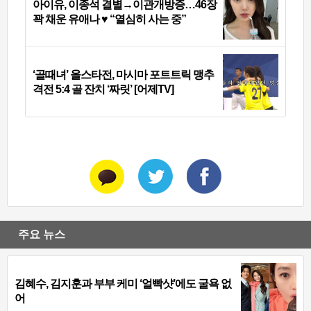
아이유, 이종석 결별→이관개방증…46장
꽉 채운 유애나 ♥ “열심히 사는 중”
‘골때녀’ 올스타전, 마시마 포트트릭 맹추
격전 5:4 골 잔치 ‘짜릿’ [어제TV]
주요 뉴스
김혜수, 김지훈과 부부 케미 ‘얼빡샷’에도 굴욕 없
어