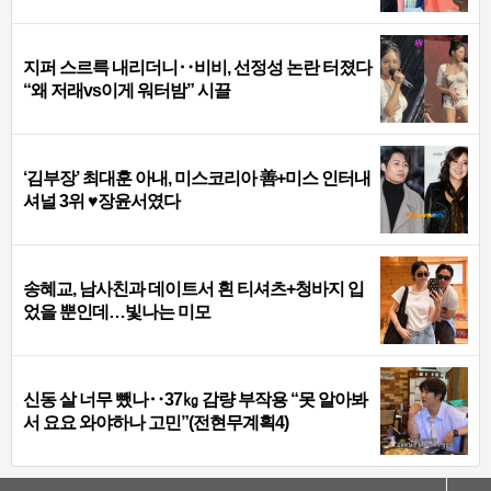
지퍼 스르륵 내리더니‥비비, 선정성 논란 터졌다
“왜 저래vs이게 워터밤” 시끌
‘김부장’ 최대훈 아내, 미스코리아 善+미스 인터내
셔널 3위 ♥장윤서였다
송혜교, 남사친과 데이트서 흰 티셔츠+청바지 입
었을 뿐인데…빛나는 미모
신동 살 너무 뺐나‥37㎏ 감량 부작용 “못 알아봐
서 요요 와야하나 고민”(전현무계획4)