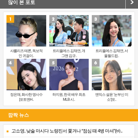
많이 본 포토
샤를리즈 테론, 독보적
트리플에스 김채연, 개
트리플에스 김채연, 서
인 귀걸이..
그맨 김규..
울월드컵..
정은채, 화사한 명사수
하지원, 한국 배우 최초
엔믹스 설윤 ‘눈부신 미
[포토엔H..
MLB 시..
소’[포..
깜짝 뉴스
고소영, 낮술 마시다 노량진서 쫓겨나 “점심 때 4병 마셔”(바..