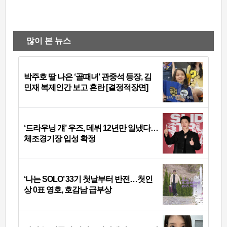
많이 본 뉴스
박주호 딸 나은 ‘골때녀’ 관중석 등장, 김
민재 복제인간 보고 혼란 [결정적장면]
‘드라우닝 걔’ 우즈, 데뷔 12년만 일냈다…
체조경기장 입성 확정
‘나는 SOLO’ 33기 첫날부터 반전…첫인
상 0표 영호, 호감남 급부상