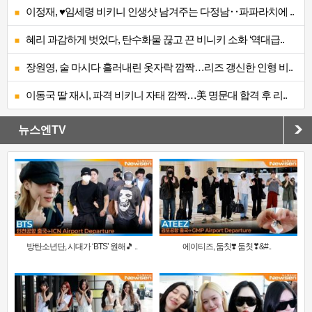
이정재, ♥임세령 비키니 인생샷 남겨주는 다정남‥파파라치에 ..
혜리 과감하게 벗었다, 탄수화물 끊고 끈 비니키 소화 ‘역대급..
장원영, 술 마시다 흘러내린 옷자락 깜짝…리즈 갱신한 인형 비..
이동국 딸 재시, 파격 비키니 자태 깜짝…美 명문대 합격 후 리..
뉴스엔TV
방탄소년단, 시대가 ‘BTS’ 원해🎵 ..
에이티즈, 둠칫❣️ 둠칫❣&#..