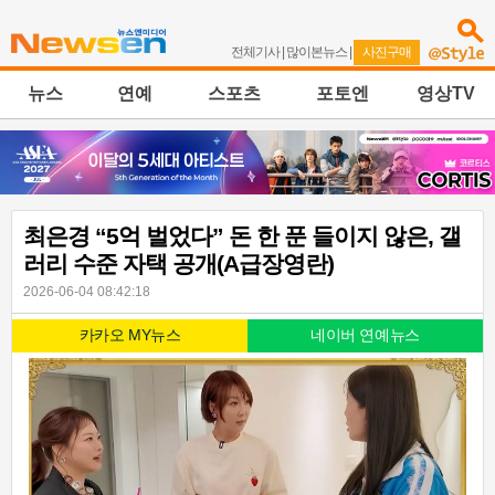
전체기사
|
많이본뉴스
|
사진구매
뉴스
연예
스포츠
포토엔
영상TV
최은경 “5억 벌었다” 돈 한 푼 들이지 않은, 갤
러리 수준 자택 공개(A급장영란)
2026-06-04 08:42:18
카카오 MY뉴스
네이버 연예뉴스