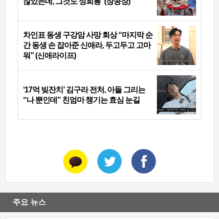
않았는데, 그것도 성희롱”(장공장)
차인표 동생 구강암 사망 회상 “마지막 순
간 동생 손 잡아준 신애라, 두고두고 고마
워” (신애라이프)
‘17억 빚잔치’ 김구라 전처, 아들 그리는
“나 뿐인데” 친엄마 챙기는 효심 눈길
주요 뉴스