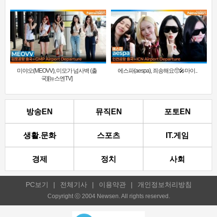
미야오(MEOVV), 미모가 넘사벽 (출
에스파(aespa), 죄송해요🥺🎤마이..
국)[뉴스엔TV]
방송EN
뮤직EN
포토EN
생활.문화
스포츠
IT.게임
경제
정치
사회
PC보기
|
전체기사
|
이용약관
|
개인정보처리방침
Copyright ⓒ 2004 Newsen. All rights reserved.