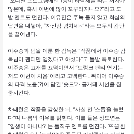
“오디션 프로그램에선 1등이 하락세를 타는 서사가
많은데, 혹시 이번에 많이 꼬꾸라지나요?”라고 도
발 멘트도 던진다. 이유진은 주눅 들지 않고 회심의
답변을 내놓아, “자신감 넘치네~”라는 모두의 감탄
을 끌어낸다.
이주승과 팀을 이룬 한 감독은 “작품에서 이주승 감
독님이 팬티만 입겠다고 하셨다”고 돌발 폭로한다.
이주승은 고개를 끄덕이면서 “트렁크 팬티 연기는
저도 이번이 처음”이라고 고백한다. 뒤이어 이주승
의 파격 노출(?)이 담긴 ‘숏드’가 공개돼 시선을 집
중시킨다.
차태현은 작품을 감상한 뒤, “사실 전 ‘스톱’을 눌렀
다”며 나름의 이유를 밝힌다. 이를 들은 장도연은
“얌생이 아니냐?”는 돌직구 멘트를 던진다. ‘뜨끔’한