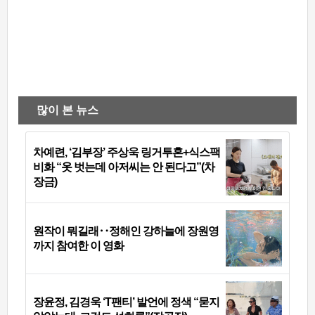
많이 본 뉴스
차예련, ‘김부장’ 주상욱 링거투혼+식스팩
비화 “옷 벗는데 아저씨는 안 된다고”(차
장금)
원작이 뭐길래‥정해인 강하늘에 장원영
까지 참여한 이 영화
장윤정, 김경욱 ‘T팬티’ 발언에 정색 “묻지