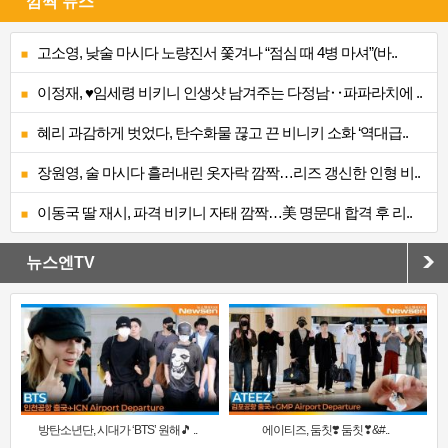
깜짝 뉴스
고소영, 낮술 마시다 노량진서 쫓겨나 “점심 때 4병 마셔”(바..
이정재, ♥임세령 비키니 인생샷 남겨주는 다정남‥파파라치에 ..
혜리 과감하게 벗었다, 탄수화물 끊고 끈 비니키 소화 ‘역대급..
장원영, 술 마시다 흘러내린 옷자락 깜짝…리즈 갱신한 인형 비..
이동국 딸 재시, 파격 비키니 자태 깜짝…美 명문대 합격 후 리..
뉴스엔TV
방탄소년단, 시대가 ‘BTS’ 원해🎵 ..
에이티즈, 둠칫❣️ 둠칫❣&#..