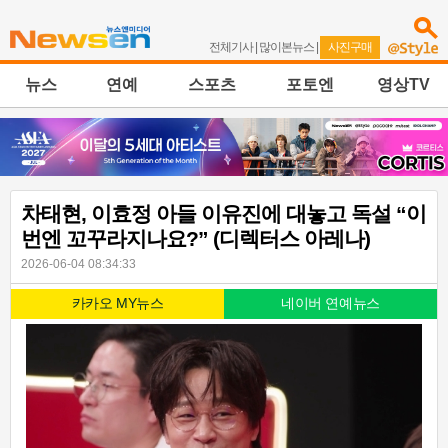
전체기사
|
많이본뉴스
|
사진구매
뉴스
연예
스포츠
포토엔
영상TV
차태현, 이효정 아들 이유진에 대놓고 독설 “이
번엔 꼬꾸라지나요?” (디렉터스 아레나)
2026-06-04 08:34:33
카카오 MY뉴스
네이버 연예뉴스