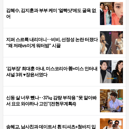
김혜수, 김지훈과 부부 케미 ‘얼빡샷’에도 굴욕 없
어
지퍼 스르륵 내리더니‥비비, 선정성 논란 터졌다
“왜 저래vs이게 워터밤” 시끌
‘김부장’ 최대훈 아내, 미스코리아 善+미스 인터내
셔널 3위 ♥장윤서였다
신동 살 너무 뺐나‥37㎏ 감량 부작용 “못 알아봐
서 요요 와야하나 고민”(전현무계획4)
송혜교, 남사친과 데이트서 흰 티셔츠+청바지 입