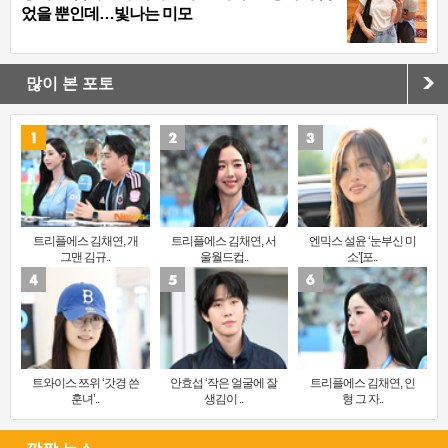
었을 뿐인데…빛나는 미모
많이 본 포토
트리플에스 김채연, 개
트리플에스 김채연, 서
엔믹스 설윤 ‘눈부신 미
그맨 김규..
울월드컵..
소’[포..
트와이스 쯔위 ‘갓경 쓴
안효섭 ‘작은 얼굴에 잘
트리플에스 김채연, 인
훈녀’..
생김이 ..
형 그 자..