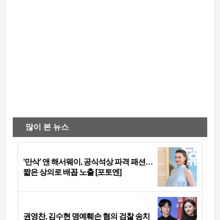
많이 본 뉴스
‘만삭’ 앤 해서웨이, 공식석상 파격 패션…
짧은 상의로 배꼽 노출 [포토엔]
권영찬, 김수현 명예훼손 혐의 검찰 송치