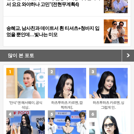
서 요요 와야하나 고민”(전현무계획4)
송혜교, 남사친과 데이트서 흰 티셔츠+청바지 입
었을 뿐인데…빛나는 미모
많이 본 포토
‘만삭’ 앤 해서웨이, 공식
하츠투하츠 카르멘, 깜
하츠투하츠 카르멘, 싱
석상..
찍하게 [..
그럽게 인..