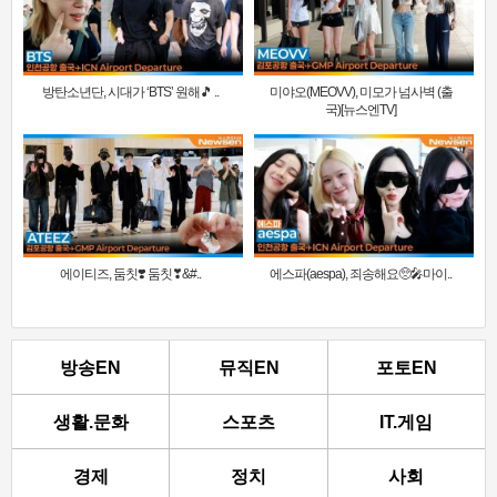
방탄소년단, 시대가 ‘BTS’ 원해🎵 ..
미야오(MEOVV), 미모가 넘사벽 (출
국)[뉴스엔TV]
에이티즈, 둠칫❣️ 둠칫❣&#..
에스파(aespa), 죄송해요🥺🎤마이..
방송EN
뮤직EN
포토EN
생활.문화
스포츠
IT.게임
경제
정치
사회