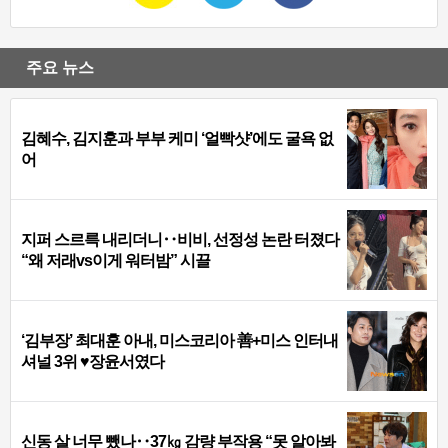
주요 뉴스
김혜수, 김지훈과 부부 케미 ‘얼빡샷’에도 굴욕 없
어
지퍼 스르륵 내리더니‥비비, 선정성 논란 터졌다
“왜 저래vs이게 워터밤” 시끌
‘김부장’ 최대훈 아내, 미스코리아 善+미스 인터내
셔널 3위 ♥장윤서였다
신동 살 너무 뺐나‥37㎏ 감량 부작용 “못 알아봐