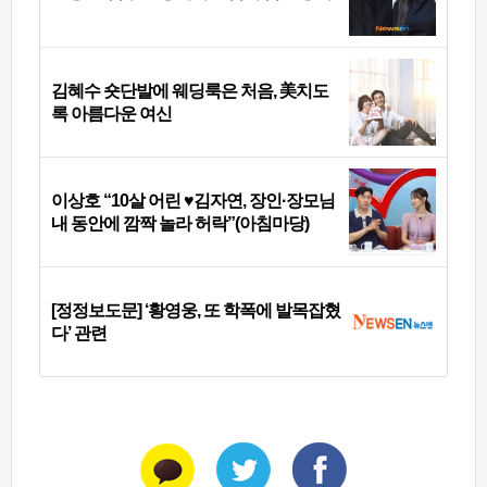
김혜수 숏단발에 웨딩룩은 처음, 美치도
록 아름다운 여신
이상호 “10살 어린 ♥김자연, 장인·장모님
내 동안에 깜짝 놀라 허락”(아침마당)
[정정보도문] ‘황영웅, 또 학폭에 발목잡혔
다’ 관련