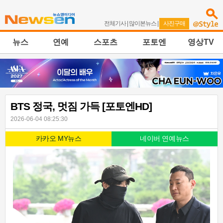
전체기사
|
많이본뉴스
|
사진구매
뉴스
연예
스포츠
포토엔
영상TV
BTS 정국, 멋짐 가득 [포토엔HD]
2026-06-04 08:25:30
카카오 MY뉴스
네이버 연예뉴스