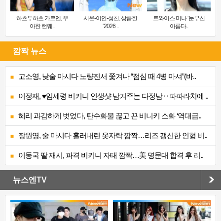
하츠투하츠 카르멘, 우
시온-이안-성찬, 상큼한
트와이스 미나 ‘눈부신
아한 런웨..
‘2026 ..
아름다..
깜짝 뉴스
고소영, 낮술 마시다 노량진서 쫓겨나 “점심 때 4병 마셔”(바..
이정재, ♥임세령 비키니 인생샷 남겨주는 다정남‥파파라치에 ..
혜리 과감하게 벗었다, 탄수화물 끊고 끈 비니키 소화 ‘역대급..
장원영, 술 마시다 흘러내린 옷자락 깜짝…리즈 갱신한 인형 비..
이동국 딸 재시, 파격 비키니 자태 깜짝…美 명문대 합격 후 리..
뉴스엔TV