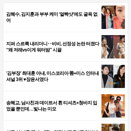
김혜수, 김지훈과 부부 케미 ‘얼빡샷’에도 굴욕 없
어
지퍼 스르륵 내리더니‥비비, 선정성 논란 터졌다
“왜 저래vs이게 워터밤” 시끌
‘김부장’ 최대훈 아내, 미스코리아 善+미스 인터내
셔널 3위 ♥장윤서였다
송혜교, 남사친과 데이트서 흰 티셔츠+청바지 입
었을 뿐인데…빛나는 미모