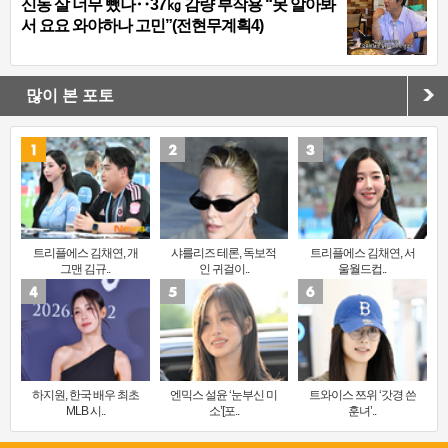
신동 살 너무 뺐나‥37㎏ 감량 부작용 “못 알아봐
서 요요 와야하나 고민”(전현무계획4)
많이 본 포토
트리플에스 김채연, 개
샤를리즈 테론, 독보적
트리플에스 김채연, 서
그맨 김규..
인 귀걸이..
울월드컵..
하지원, 한국 배우 최초
엔믹스 설윤 ‘눈부신 미
트와이스 쯔위 ‘갓경 쓴
MLB 시..
소’[포..
훈녀’..