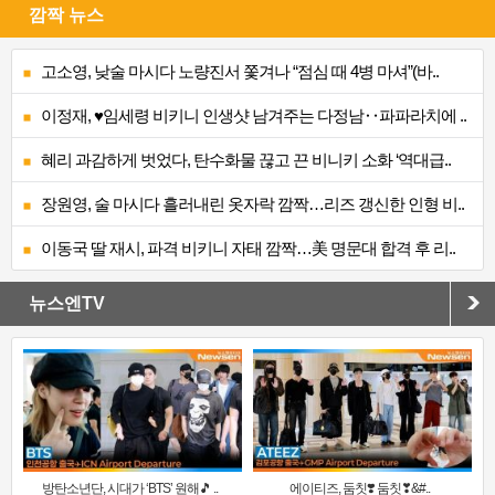
깜짝 뉴스
고소영, 낮술 마시다 노량진서 쫓겨나 “점심 때 4병 마셔”(바..
이정재, ♥임세령 비키니 인생샷 남겨주는 다정남‥파파라치에 ..
혜리 과감하게 벗었다, 탄수화물 끊고 끈 비니키 소화 ‘역대급..
장원영, 술 마시다 흘러내린 옷자락 깜짝…리즈 갱신한 인형 비..
이동국 딸 재시, 파격 비키니 자태 깜짝…美 명문대 합격 후 리..
뉴스엔TV
방탄소년단, 시대가 ‘BTS’ 원해🎵 ..
에이티즈, 둠칫❣️ 둠칫❣&#..