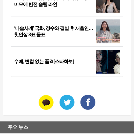
미모에 반전 슬림 라인
‘나솔사계’ 국화, 경수와 결별 후 재출연…
첫인상 3표 몰표
수애, 변함 없는 품격[스타화보]
주요 뉴스