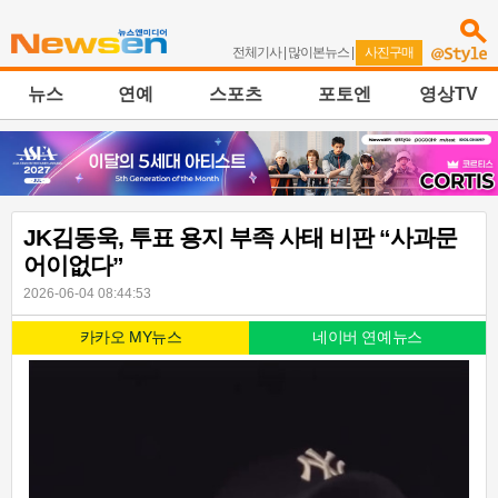
전체기사
|
많이본뉴스
|
사진구매
뉴스
연예
스포츠
포토엔
영상TV
JK김동욱, 투표 용지 부족 사태 비판 “사과문
어이없다”
2026-06-04 08:44:53
카카오 MY뉴스
네이버 연예뉴스