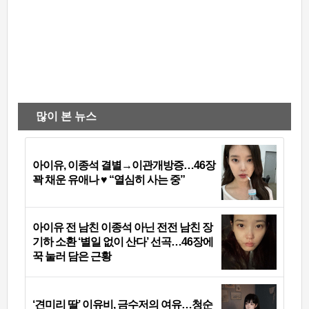
많이 본 뉴스
아이유, 이종석 결별→이관개방증…46장
꽉 채운 유애나 ♥ “열심히 사는 중”
아이유 전 남친 이종석 아닌 전전 남친 장
기하 소환 ‘별일 없이 산다’ 선곡…46장에
꾹 눌러 담은 근황
‘견미리 딸’ 이유비, 금수저의 여유…청순