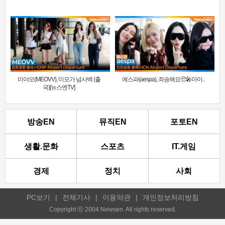
미야오(MEOVV), 미모가 넘사벽 (출
에스파(aespa), 죄송해요🥺🎤마이..
국)[뉴스엔TV]
방송EN
뮤직EN
포토EN
생활.문화
스포츠
IT.게임
경제
정치
사회
PC보기
|
전체기사
|
이용약관
|
개인정보처리방침
Copyright ⓒ 2004 Newsen. All rights reserved.