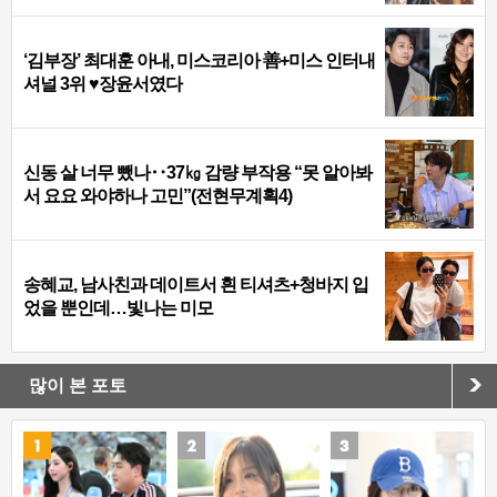
‘김부장’ 최대훈 아내, 미스코리아 善+미스 인터내
셔널 3위 ♥장윤서였다
신동 살 너무 뺐나‥37㎏ 감량 부작용 “못 알아봐
서 요요 와야하나 고민”(전현무계획4)
송혜교, 남사친과 데이트서 흰 티셔츠+청바지 입
었을 뿐인데…빛나는 미모
많이 본 포토