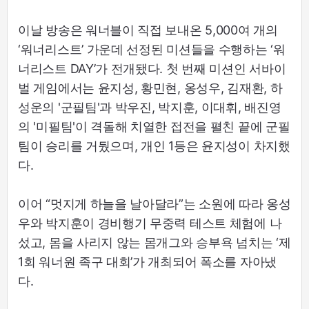
이날 방송은 워너블이 직접 보내온 5,000여 개의
‘워너리스트’ 가운데 선정된 미션들을 수행하는 ‘워
너리스트 DAY’가 전개됐다. 첫 번째 미션인 서바이
벌 게임에서는 윤지성, 황민현, 옹성우, 김재환, 하
성운의 '군필팀'과 박우진, 박지훈, 이대휘, 배진영
의 '미필팀'이 격돌해 치열한 접전을 펼친 끝에 군필
팀이 승리를 거뒀으며, 개인 1등은 윤지성이 차지했
다.
이어 “멋지게 하늘을 날아달라”는 소원에 따라 옹성
우와 박지훈이 경비행기 무중력 테스트 체험에 나
섰고, 몸을 사리지 않는 몸개그와 승부욕 넘치는 ‘제
1회 워너원 족구 대회’가 개최되어 폭소를 자아냈
다.