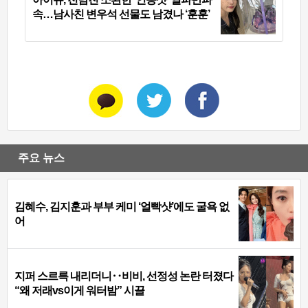
속…남사친 변우석 선물도 남겼나 ‘훈훈’
주요 뉴스
김혜수, 김지훈과 부부 케미 ‘얼빡샷’에도 굴욕 없
어
지퍼 스르륵 내리더니‥비비, 선정성 논란 터졌다
“왜 저래vs이게 워터밤” 시끌