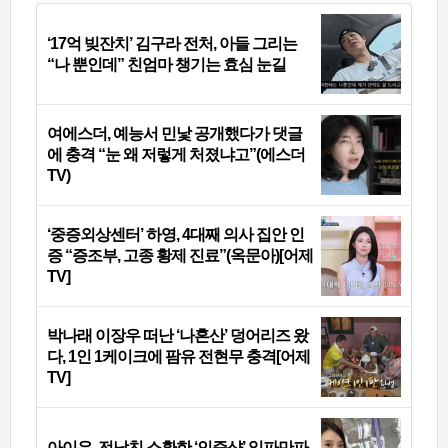
‘17억 빚잔치’ 김구라 전처, 아들 그리는
“나 뿐인데” 친엄마 챙기는 효심 눈길
여에스더, 예능서 민낯 공개했다가 댓글
에 충격 “눈 왜 저렇게 처졌냐고”(에스더
TV)
‘중증외상센터’ 하영, 4대째 의사 집안 인
증 “증조부, 고종 황제 진료”(옥문아)[어제
TV]
박나래 이장우 떠난 ‘나혼산’ 덩어리즈 왔
다, 1인 1케이크에 팜유 전현무 충격[어제
TV]
아이유, 전남친 소환한 ‘인증샷’ 일파만파