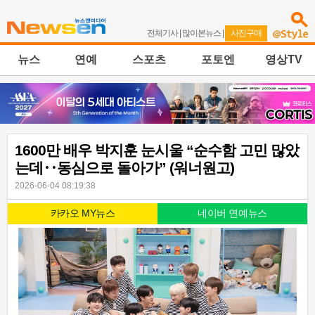
전체기사
|
많이본뉴스
|
사진구매
뉴스
연예
스포츠
포토엔
영상TV
1600만 배우 박지훈 눈시울 “순수함 고민 많았
는데‥동심으로 돌아가” (워너원고)
2026-06-04 08:19:38
카카오 MY뉴스
네이버 연예뉴스