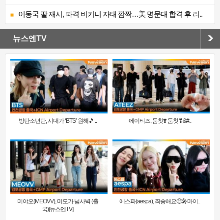
이동국 딸 재시, 파격 비키니 자태 깜짝…美 명문대 합격 후 리..
뉴스엔TV
방탄소년단, 시대가 ‘BTS’ 원해🎵 ..
에이티즈, 둠칫❣️ 둠칫❣&#..
미야오(MEOVV), 미모가 넘사벽 (출
에스파(aespa), 죄송해요🥺🎤마이..
국)[뉴스엔TV]