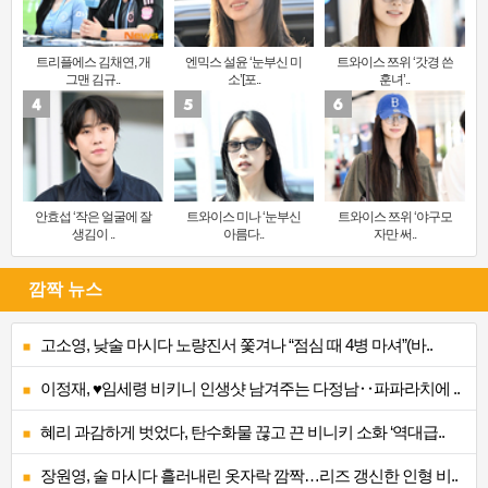
트리플에스 김채연, 개
엔믹스 설윤 ‘눈부신 미
트와이스 쯔위 ‘갓경 쓴
그맨 김규..
소’[포..
훈녀’..
안효섭 ‘작은 얼굴에 잘
트와이스 미나 ‘눈부신
트와이스 쯔위 ‘야구모
생김이 ..
아름다..
자만 써..
깜짝 뉴스
고소영, 낮술 마시다 노량진서 쫓겨나 “점심 때 4병 마셔”(바..
이정재, ♥임세령 비키니 인생샷 남겨주는 다정남‥파파라치에 ..
혜리 과감하게 벗었다, 탄수화물 끊고 끈 비니키 소화 ‘역대급..
장원영, 술 마시다 흘러내린 옷자락 깜짝…리즈 갱신한 인형 비..