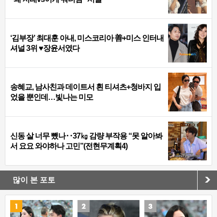
‘김부장’ 최대훈 아내, 미스코리아 善+미스 인터내
셔널 3위 ♥장윤서였다
송혜교, 남사친과 데이트서 흰 티셔츠+청바지 입
었을 뿐인데…빛나는 미모
신동 살 너무 뺐나‥37㎏ 감량 부작용 “못 알아봐
서 요요 와야하나 고민”(전현무계획4)
많이 본 포토