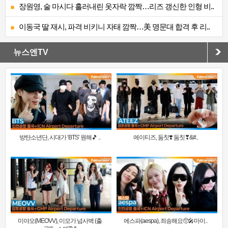
장원영, 술 마시다 흘러내린 옷자락 깜짝…리즈 갱신한 인형 비..
이동국 딸 재시, 파격 비키니 자태 깜짝…美 명문대 합격 후 리..
뉴스엔TV
방탄소년단, 시대가 ‘BTS’ 원해🎵 ..
에이티즈, 둠칫❣️ 둠칫❣&#..
미야오(MEOVV), 미모가 넘사벽 (출
에스파(aespa), 죄송해요🥺🎤마이..