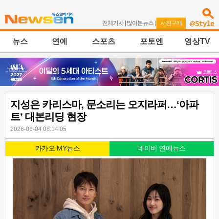
전체기사
|
많이본뉴스
|
사진구매
뉴스
연예
스포츠
포토엔
영상TV
지성은 카리스마, 문소리는 오지라퍼…‘아파
트’ 대본리딩 현장
2026-06-04 08:14:05
카카오 MY뉴스
네이버 연예뉴스