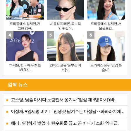
트리플에스 김채연, 개
샤를리즈 테론, 독보적
트리플에스 김채연, 서
그맨 김규..
인 귀걸이..
울월드컵..
하지원, 한국 배우 최초
엔믹스 설윤 ‘눈부신 미
트와이스 쯔위 ‘갓경 쓴
MLB 시..
소’[포..
훈녀’..
깜짝 뉴스
고소영, 낮술 마시다 노량진서 쫓겨나 “점심 때 4병 마셔”(바..
이정재, ♥임세령 비키니 인생샷 남겨주는 다정남‥파파라치에 ..
혜리 과감하게 벗었다, 탄수화물 끊고 끈 비니키 소화 ‘역대급..