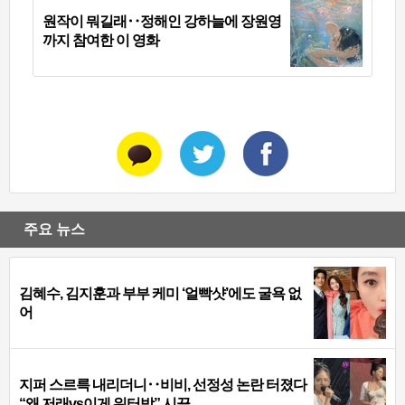
원작이 뭐길래‥정해인 강하늘에 장원영
까지 참여한 이 영화
주요 뉴스
김혜수, 김지훈과 부부 케미 ‘얼빡샷’에도 굴욕 없
어
지퍼 스르륵 내리더니‥비비, 선정성 논란 터졌다
“왜 저래vs이게 워터밤” 시끌