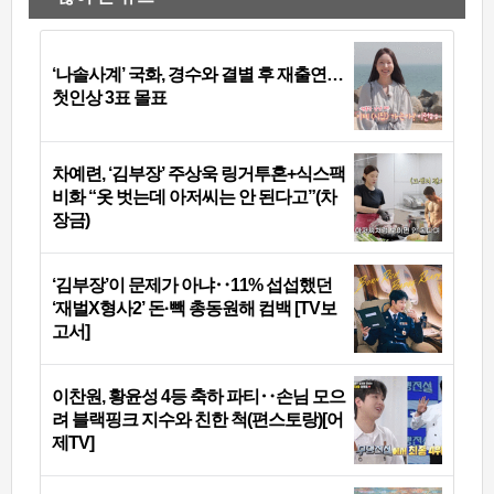
‘나솔사계’ 국화, 경수와 결별 후 재출연…
첫인상 3표 몰표
차예련, ‘김부장’ 주상욱 링거투혼+식스팩
비화 “옷 벗는데 아저씨는 안 된다고”(차
장금)
‘김부장’이 문제가 아냐‥11% 섭섭했던
‘재벌X형사2’ 돈·빽 총동원해 컴백 [TV보
고서]
이찬원, 황윤성 4등 축하 파티‥손님 모으
려 블랙핑크 지수와 친한 척(편스토랑)[어
제TV]