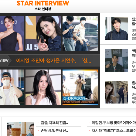
안
잘생
[
스
안효
‘
아? 
[
우
됐다
한
욕..
[
이
루언
-
김풍, 치욕의 전립...
-
이정현, 무보정 맞아? 어마어마한
-
손담비, 일본서 신...
-
채시라 “아프다” 호소→모델 이소