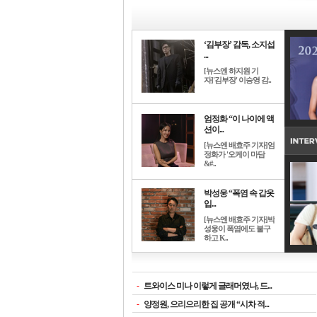
‘김부장’ 감독, 소지섭
...
[뉴스엔 하지원 기
자]'김부장' 이승영 감..
엄정화 “이 나이에 액
션이...
[뉴스엔 배효주 기자]엄
정화가 '오케이 마담
&#..
박성웅 “폭염 속 갑옷
입...
[뉴스엔 배효주 기자]박
성웅이 폭염에도 불구
하고 K..
-
트와이스 미나 이렇게 글래머였나, 드...
-
양정원, 으리으리한 집 공개 “시차 적...