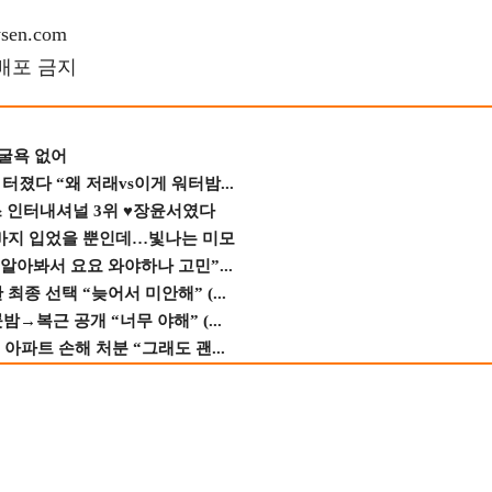
en.com
재배포 금지
 굴욕 없어
졌다 “왜 저래vs이게 워터밤...
스 인터내셔널 3위 ♥장윤서였다
바지 입었을 뿐인데…빛나는 미모
 알아봐서 요요 와야하나 고민”...
종 선택 “늦어서 미안해” (...
→복근 공개 “너무 야해” (...
 아파트 손해 처분 “그래도 괜...