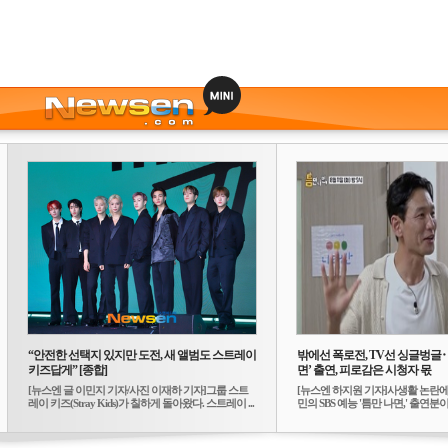
“안전한 선택지 있지만 도전, 새 앨범도 스트레이
밖에선 폭로전, TV선 싱글벙글
키즈답게” [종합]
면’ 출연, 피로감은 시청자 몫
[뉴스엔 글 이민지 기자/사진 이재하 기자]그룹 스트
[뉴스엔 하지원 기자]사생활 논란에
레이 키즈(Stray Kids)가 칠하게 돌아왔다. 스트레이 ...
민의 SBS 예능 '틈만 나면,' 출연분이 