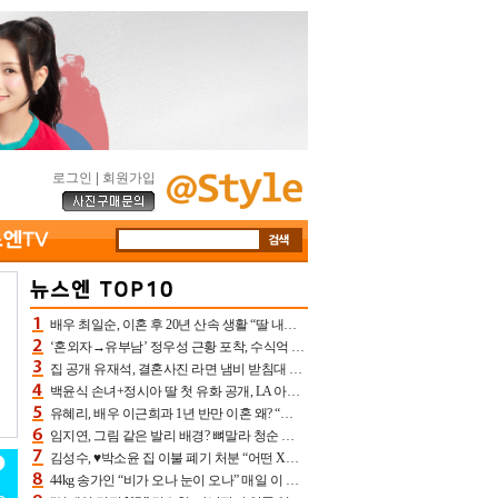
로그인
|
회원가입
배우 최일순, 이혼 후 20년 산속 생활 “딸 내가 버렸다고 원망‥맘 아파”(특종)[어제TV]
‘혼외자→유부남’ 정우성 근황 포착, 수식억 해킹 피해 후배 만났다 “존경하는”
집 공개 유재석, 결혼사진 라면 냄비 받침대 되고 분노‥가족사진도 피해(놀뭐)[어제TV]
백윤식 손녀+정시아 딸 첫 유화 공개, LA 아트쇼→서울국제조각페스타 작가다운 수준급 실력
유혜리, 배우 이근희과 1년 반만 이혼 왜? “식칼 꽂고 의자 던져” 충격 폭로(특종)[어제TV]
임지연, 그림 같은 발리 배경? 뼈말라 청순 비키니 핏에 상대 안 되네
김성수, ♥박소윤 집 이불 폐기 처분 “어떤 X이랑 썼을지 몰라” 질투(신랑수업2)[어제TV]
44kg 송가인 “비가 오나 눈이 오나” 매일 이 운동, 허벅지 근육량 상승+체지방 감소