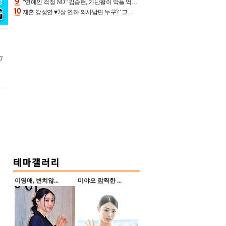
“연예인 걱정 NO” 김승현, 가난팔이 악플 억울할만‥아내+딸과 日 여행
재혼 강성연 ♥2살 연하 의사남편 누구? ‘그알’ 자문의에 훈남 비주얼 초엘리트 스펙 [종합]
7
이영애, 변치않...
미야오 깜찍한 ...