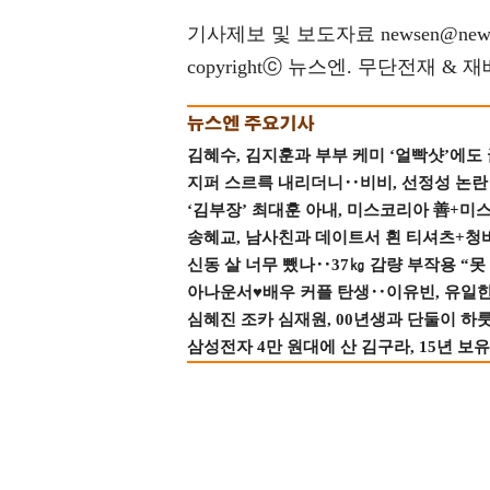
기사제보 및 보도자료 newsen@news
copyrightⓒ 뉴스엔. 무단전재 & 
김혜수, 김지훈과 부부 케미 ‘얼빡샷’에도
지퍼 스르륵 내리더니‥비비, 선정성 논란 터
‘김부장’ 최대훈 아내, 미스코리아 善+미
송혜교, 남사친과 데이트서 흰 티셔츠+청
신동 살 너무 뺐나‥37㎏ 감량 부작용 “못
아나운서♥배우 커플 탄생‥이유빈, 유일한 최
심혜진 조카 심재원, 00년생과 단둘이 하룻밤
삼성전자 4만 원대에 산 김구라, 15년 보유