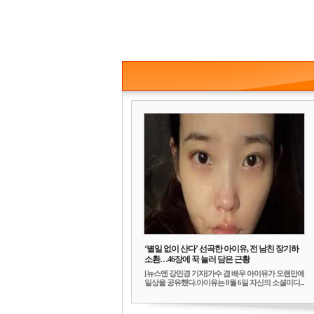
‘별일 없이 산다’ 선곡한 아이유, 전 남친 장기하
소환…46장에 꾹 눌러 담은 근황
[뉴스엔 강민경 기자]가수 겸 배우 아이유가 오랜만에
일상을 공유했다.아이유는 8월 6일 자신의 소셜미디...