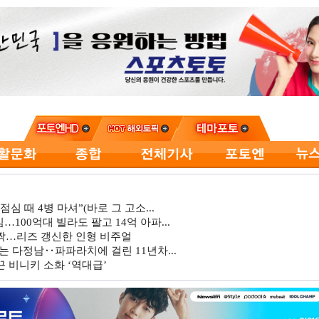
심 때 4병 마셔”(바로 그 고소...
…100억대 빌라도 팔고 14억 아파...
깜짝…리즈 갱신한 인형 비주얼
는 다정남‥파파라치에 걸린 11년차...
 비니키 소화 ‘역대급’