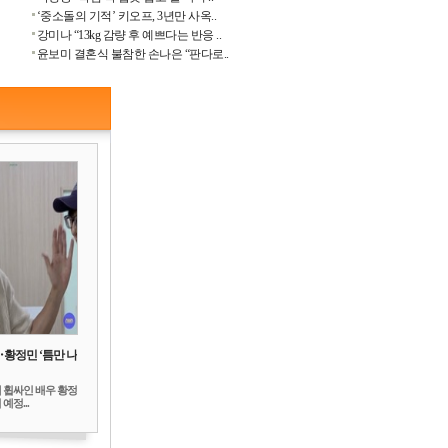
‘중소돌의 기적’ 키오프, 3년만 사옥..
강미나 “13kg 감량 후 예쁘다는 반응 ..
윤보미 결혼식 불참한 손나은 “판다로..
‥황정민 ‘틈만 나
 휩싸인 배우 황정
예정...