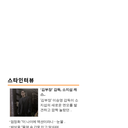
‘김부장’ 감독, 소지섭 캐
스..
'김부장' 이승영 감독이 소
지섭의 새로운 면모를 발
견하고 깜짝 놀랐던 ..
엄정화 “이 나이에 액션이라니‥눈물 ..
박성웅 “폭염 속 갑옷 입고 말 타며 ..