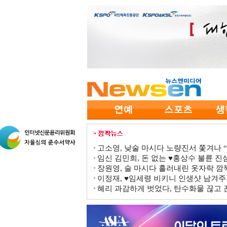
고소영, 낮술 마시다 노량진서 쫓겨나 “점
임신 김민희, 돈 없는 ♥홍상수 불륜 진심
장원영, 술 마시다 흘러내린 옷자락 
이정재, ♥임세령 비키니 인생샷 남겨주
혜리 과감하게 벗었다, 탄수화물 끊고 끈