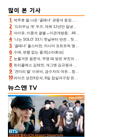
박주호 딸 나은 ‘골때녀’ 관중석 등장, 김민재 복제인간 보고 혼란 [결정적장면]
‘드라우닝 걔’ 우즈, 데뷔 12년만 일냈다…체조경기장 입성 확정
아이유, 이종석 결별→이관개방증…46장 꽉 채운 유애나 ♥ “열심히 사는 중”
‘나는 SOLO’ 33기 첫날부터 반전…첫인상 0표 영호, 호감남 급부상
‘골때녀’ 올스타전, 마시마 포트트릭 맹추격전 5:4 골 잔치 ‘짜릿’ [어제TV]
수애, 변함 없는 품격[스타화보]
눈물겨운 음문석, 무명 때 받은 부친의 전재산→폐암 父 세상 떠나기 전 여행(유퀴즈)[어제TV]
트리플에스 김채연, 개그맨 김규원과 함께 프리뷰쇼 진행 [포토엔HD]
‘견미리 딸’ 이유비, 금수저의 여유…청순 미모에 반전 슬림 라인
라이즈 성찬X은석, 8일 잠실야구장 뜬다…시구 시타+특별공연까지