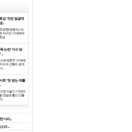
효섭 ‘작은 얼굴에
...
인천공항(영종도)=뉴
엔 지수진 기자]배우
섭..
학폭 논란’ 지수 맞
...
뉴스엔 배효주 기자]배
 지수의 근황이 공개
...
서희 “돈 받는 쟤를
.
뉴스엔 이슬기 기자]아
돌 연습생 출신 인플
..
 다리...
라 ...