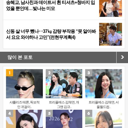
송혜교, 남사친과 데이트서 흰 티셔츠+청바지 입
었을 뿐인데…빛나는 미모
신동 살 너무 뺐나‥37㎏ 감량 부작용 “못 알아봐
서 요요 와야하나 고민”(전현무계획4)
많이 본 포토
샤를리즈 테론, 독보적
트리플에스 김채연, 개
트리플에스 김채연, 서
인 귀걸이..
그맨 김규..
울월드컵..