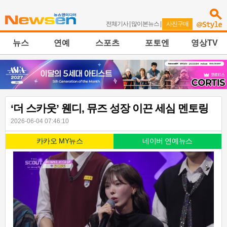
전체기사
|
많이본뉴스
|
사진구매
뉴스
연예
스포츠
포토엔
영상TV
‘더 스카웃’ 웬디, 뮤즈 성장 이끈 세심 멘토링
2026-06-04 07:46:10
카카오 MY뉴스
네이버 연예뉴스