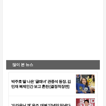
많이 본 뉴스
박주호 딸 나은 ‘골때녀’ 관중석 등장, 김
민재 복제인간 보고 혼란 [결정적장면]
‘드라우닝 걔’ 우즈, 데뷔 12년만 일냈다…