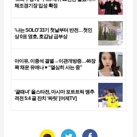
체조경기장 입성 확정
‘나는 SOLO’ 33기 첫날부터 반전…첫인
상 0표 영호, 호감남 급부상
아이유, 이종석 결별→이관개방증…46장
꽉 채운 유애나 ♥ “열심히 사는 중”
‘골때녀’ 올스타전, 마시마 포트트릭 맹추
격전 5:4 골 잔치 ‘짜릿’ [어제TV]