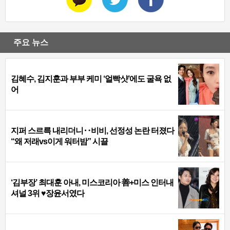
주요 뉴스
김혜수, 김지훈과 부부 케미 ‘얼빡샷’에도 굴욕 없
어
지퍼 스르륵 내리더니‥비비, 선정성 논란 터졌다
“왜 저래vs이게 워터밤” 시끌
‘김부장’ 최대훈 아내, 미스코리아 善+미스 인터내
셔널 3위 ♥장윤서였다