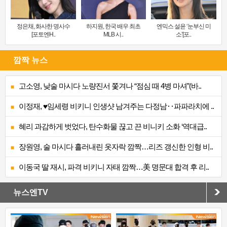
정은채, 화사한 명사수
하지원, 한국 배우 최초
엔믹스 설윤 ‘눈부신 미
[포토엔H..
MLB 시..
소’[포..
깜짝 뉴스
고소영, 낮술 마시다 노량진서 쫓겨나 “점심 때 4병 마셔”(바..
이정재, ♥임세령 비키니 인생샷 남겨주는 다정남‥파파라치에 ..
혜리 과감하게 벗었다, 탄수화물 끊고 끈 비니키 소화 ‘역대급..
장원영, 술 마시다 흘러내린 옷자락 깜짝…리즈 갱신한 인형 비..
이동국 딸 재시, 파격 비키니 자태 깜짝…美 명문대 합격 후 리..
뉴스엔TV