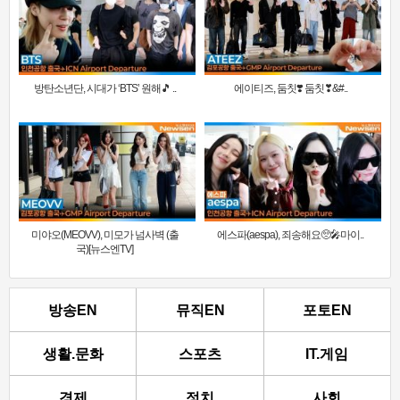
방탄소년단, 시대가 ‘BTS’ 원해🎵 ..
에이티즈, 둠칫❣️ 둠칫❣&#..
미야오(MEOVV), 미모가 넘사벽 (출
에스파(aespa), 죄송해요🥺🎤마이..
국)[뉴스엔TV]
방송EN
뮤직EN
포토EN
생활.문화
스포츠
IT.게임
경제
정치
사회