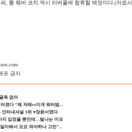
 쿠퍼, 톰 웨버 코치 역시 리버풀에 합류할 예정이다.(자료
en.com
재배포 금지
 굴욕 없어
졌다 “왜 저래vs이게 워터밤...
스 인터내셔널 3위 ♥장윤서였다
바지 입었을 뿐인데…빛나는 미모
 알아봐서 요요 와야하나 고민”...