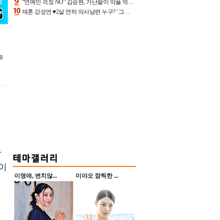
“연예인 걱정 NO” 김승현, 가난팔이 악플 억울할만‥아내+딸과 日 여행
재혼 강성연 ♥2살 연하 의사남편 누구? ‘그알’ 자문의에 훈남 비주얼 초엘리트 스펙 [종합]
8
아
이
이영애, 변치않...
미야오 깜찍한 ...