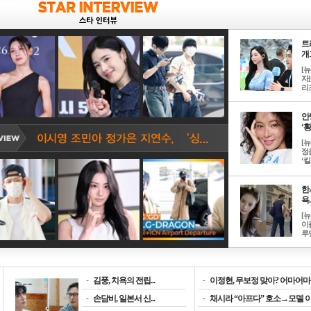
트
개그
[
자]
리즈
안
‘황
[
정
‘킬.
한
욕..
[
이
루언
-
김풍, 치욕의 전립...
-
이정현, 무보정 맞아? 어마어마한
-
손담비, 일본서 신...
-
채시라 “아프다” 호소→모델 이소