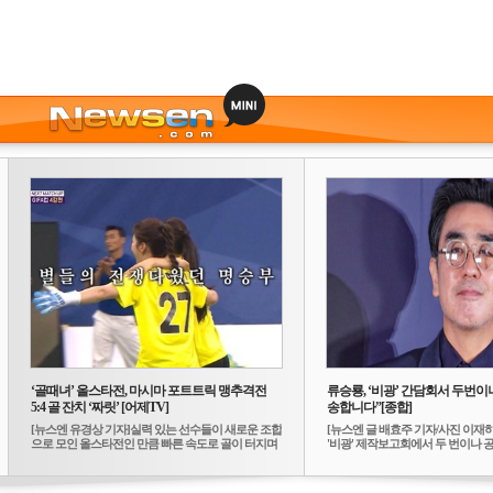
‘골때녀’ 올스타전, 마시마 포트트릭 맹추격전
류승룡, ‘비광’ 간담회서 두번이나
5:4 골 잔치 ‘짜릿’ [어제TV]
송합니다”[종합]
[뉴스엔 유경상 기자]실력 있는 선수들이 새로운 조합
[뉴스엔 글 배효주 기자/사진 이재
으로 모인 올스타전인 만큼 빠른 속도로 골이 터지며
'비광' 제작보고회에서 두 번이나 공식
...