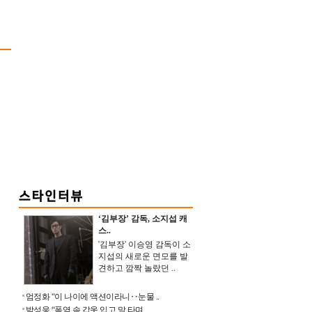
‘김부장’ 감독, 소지섭 캐
스..
'김부장' 이승영 감독이 소
지섭의 새로운 면모를 발
견하고 깜짝 놀랐던 ..
엄정화 “이 나이에 액션이라니‥눈물 ..
박성웅 “폭염 속 갑옷 입고 말 타며 ..