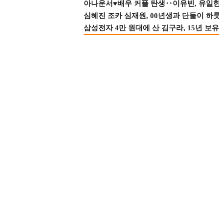
아나운서♥배우 커플 탄생‥이유빈, 유일한 최
심혜진 조카 심재원, 00년생과 단둘이 하룻밤
삼성전자 4만 원대에 산 김구라, 15년 보유