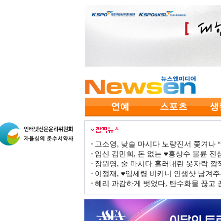
고소영, 낮술 마시다 노량진서 쫓겨나 “점
임신 김민희, 돈 없는 ♥홍상수 불륜 진심
장원영, 술 마시다 흘러내린 옷자락 
이정재, ♥임세령 비키니 인생샷 남겨주
혜리 과감하게 벗었다, 탄수화물 끊고 끈