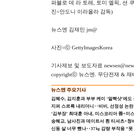
파블로 데 라 토레, 토미 엘픽, 션
진=안도니 이라올라 감독)
뉴스엔 김재민 jm@
사진=ⓒ GettyImagesKorea
기사제보 및 보도자료 newsen@news
copyrightⓒ 뉴스엔. 무단전재 & 
김혜수, 김지훈과 부부 케미 ‘얼빡샷’에도
지퍼 스르륵 내리더니‥비비, 선정성 논란 터
‘김부장’ 최대훈 아내, 미스코리아 善+미
송혜교, 남사친과 데이트서 흰 티셔츠+청
신동 살 너무 뺐나‥37㎏ 감량 부작용 “못