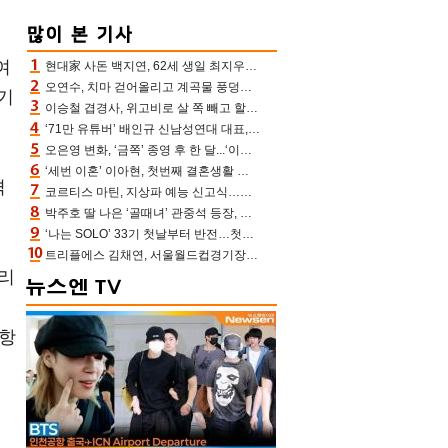
여
현대家 사돈 백지연, 62세 생일 최지우와 “올해도 함께” 이영애 신애라도 축하
오연수, 치마 걷어올리고 계곡물 풍덩‥무더위 잊은 제주 휴가
기
이승철 겹경사, 위고비로 살 쪽 빼고 할아버지 된다‥마음으로 낳은 딸 임신 자랑(유퀴즈)
‘71만 유튜버’ 배인규 신남성연대 대표, 오늘(5일) 숨진 채 발견…향년 36세
오은영 변화, ‘금쪽’ 종영 후 한 달...‘이것’ 끊고 살 뺀 모습 포착 “날씬하다!”
‘세번 이혼’ 이아현, 첫번째 결혼생활 떠올리며 눈물 “첫 남편에 미안해”(새롭게하소서)
격
코르티스 마틴, 지상파 예능 신고식…저작권 지분 분배 방식까지 공개(라스)
박주호 딸 나은 ‘골때녀’ 관중석 등장, 김민재 복제인간 보고 혼란 [결정적장면]
‘나는 SOLO’ 33기 첫날부터 반전…첫인상 0표 영호, 호감남 급부상
트리플에스 김채연, 서울월드컵경기장에 뜬 맨시티 여신 [포토엔HD]
 리
대항