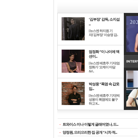
‘김부장’ 감독, 소지섭
...
[뉴스엔 하지원 기
자]'김부장' 이승영 감..
엄정화 “이 나이에 액
션이...
[뉴스엔 배효주 기자]엄
정화가 '오케이 마담
&#..
박성웅 “폭염 속 갑옷
입...
[뉴스엔 배효주 기자]박
성웅이 폭염에도 불구
하고 K..
-
트와이스 미나 이렇게 글래머였나, 드...
-
양정원, 으리으리한 집 공개 “시차 적...