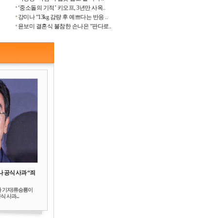
‘중소돌의 기적’ 키오프, 3년만 사옥..
강미나 “13kg 감량 후 예쁘다는 반응 ..
윤보미 결혼식 불참한 손나은 “판다로..
 공식 사과 “죄
하 기자]류승룡이
 사과...