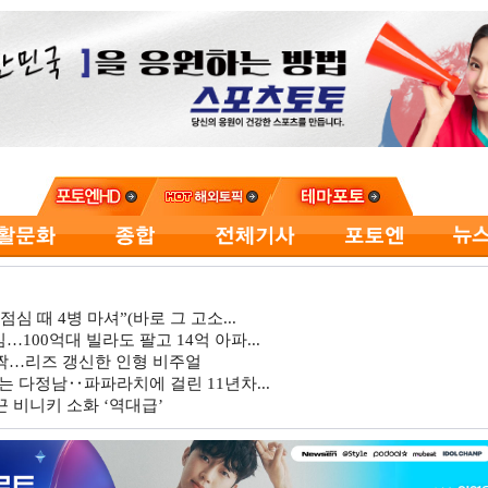
심 때 4병 마셔”(바로 그 고소...
…100억대 빌라도 팔고 14억 아파...
깜짝…리즈 갱신한 인형 비주얼
는 다정남‥파파라치에 걸린 11년차...
 비니키 소화 ‘역대급’