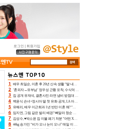
로그인
|
회원가입
배우 최일순, 이혼 후 20년 산속 생활 “딸 내가 버렸다고 원망‥맘 아파”(특종)[어제TV]
‘혼외자→유부남’ 정우성 근황 포착, 수식억 해킹 피해 후배 만났다 “존경하는”
집 공개 유재석, 결혼사진 라면 냄비 받침대 되고 분노‥가족사진도 피해(놀뭐)[어제TV]
백윤식 손녀+정시아 딸 첫 유화 공개, LA 아트쇼→서울국제조각페스타 작가다운 수준급 실력
유혜리, 배우 이근희과 1년 반만 이혼 왜? “식칼 꽂고 의자 던져” 충격 폭로(특종)[어제TV]
임지연, 그림 같은 발리 배경? 뼈말라 청순 비키니 핏에 상대 안 되네
김성수, ♥박소윤 집 이불 폐기 처분 “어떤 X이랑 썼을지 몰라” 질투(신랑수업2)[어제TV]
44kg 송가인 “비가 오나 눈이 오나” 매일 이 운동, 허벅지 근육량 상승+체지방 감소