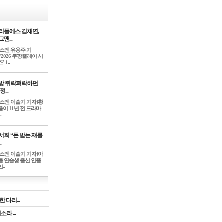
리플에스 김채연,
맨...
뉴스엔 유용주 기
‘2026 쿠팡플레이 시
’ 1..
방 쥐락펴락하던
정...
뉴스엔 이슬기 기자]황
음이 11년 전 드라마
.
서희 “돈 받는 쟤를
.
뉴스엔 이슬기 기자]아
돌 연습생 출신 인플
..
 다리...
라 ...