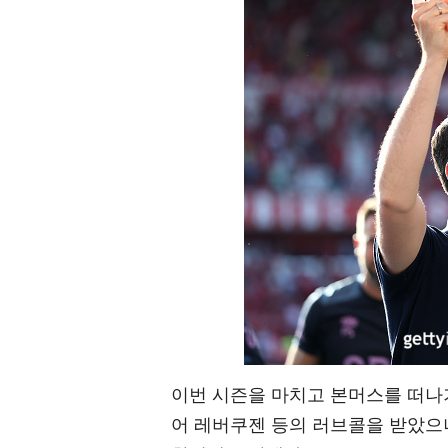
이번 시즌을 마치고 본머스를 떠나기
어 레버쿠젠 등의 러브콜을 받았으