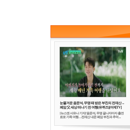
눈물겨운 음문석, 무명 때 받은 부친의 전재산→
폐암 父 세상 떠나기 전 여행(유퀴즈)[어제TV]
[뉴스엔 서유나 기자]'음문석, 무명 끝나자마자 출연
료로 가족 여행…전재산 내준 폐암 부친과 추억 ...