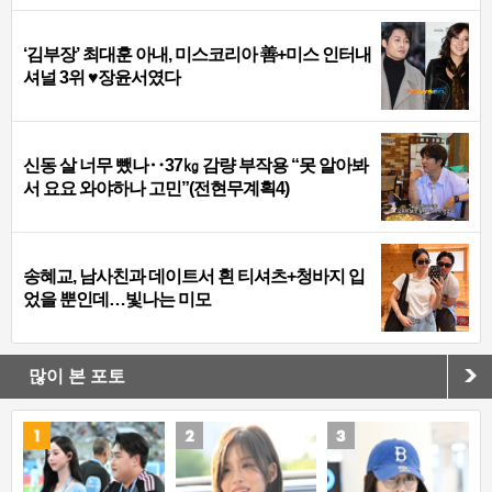
‘김부장’ 최대훈 아내, 미스코리아 善+미스 인터내
셔널 3위 ♥장윤서였다
신동 살 너무 뺐나‥37㎏ 감량 부작용 “못 알아봐
서 요요 와야하나 고민”(전현무계획4)
송혜교, 남사친과 데이트서 흰 티셔츠+청바지 입
었을 뿐인데…빛나는 미모
많이 본 포토