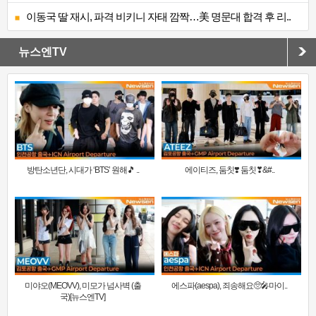
이동국 딸 재시, 파격 비키니 자태 깜짝…美 명문대 합격 후 리..
뉴스엔TV
방탄소년단, 시대가 ‘BTS’ 원해🎵 ..
에이티즈, 둠칫❣️ 둠칫❣&#..
미야오(MEOVV), 미모가 넘사벽 (출
에스파(aespa), 죄송해요🥺🎤마이..
국)[뉴스엔TV]