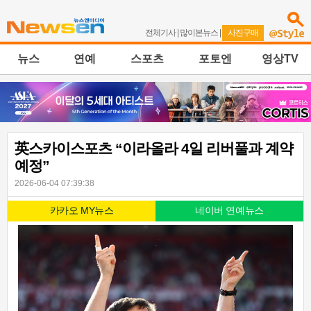
전체기사
|
많이본뉴스
|
사진구매
뉴스
연예
스포츠
포토엔
영상TV
英스카이스포츠 “이라올라 4일 리버풀과 계약
예정”
2026-06-04 07:39:38
카카오 MY뉴스
네이버 연예뉴스