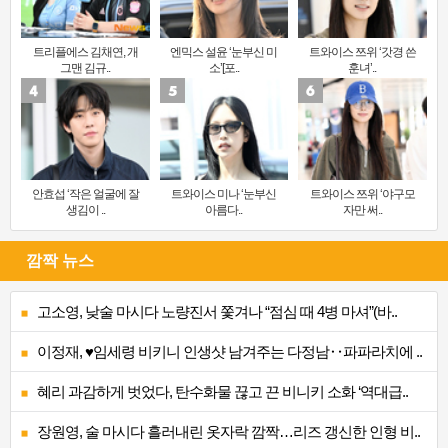
트리플에스 김채연, 개
엔믹스 설윤 ‘눈부신 미
트와이스 쯔위 ‘갓경 쓴
그맨 김규..
소’[포..
훈녀’..
안효섭 ‘작은 얼굴에 잘
트와이스 미나 ‘눈부신
트와이스 쯔위 ‘야구모
생김이 ..
아름다..
자만 써..
깜짝 뉴스
고소영, 낮술 마시다 노량진서 쫓겨나 “점심 때 4병 마셔”(바..
이정재, ♥임세령 비키니 인생샷 남겨주는 다정남‥파파라치에 ..
혜리 과감하게 벗었다, 탄수화물 끊고 끈 비니키 소화 ‘역대급..
장원영, 술 마시다 흘러내린 옷자락 깜짝…리즈 갱신한 인형 비..