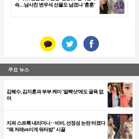
속…남사친 변우석 선물도 남겼나 ‘훈훈’
주요 뉴스
김혜수, 김지훈과 부부 케미 ‘얼빡샷’에도 굴욕 없
어
지퍼 스르륵 내리더니‥비비, 선정성 논란 터졌다
“왜 저래vs이게 워터밤” 시끌