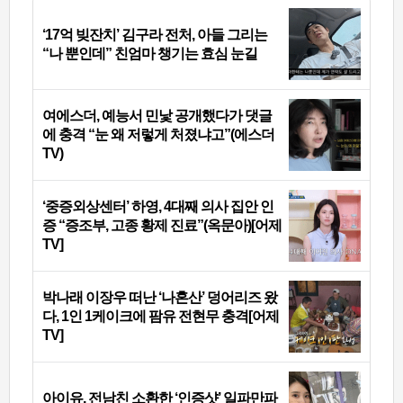
‘17억 빚잔치’ 김구라 전처, 아들 그리는
“나 뿐인데” 친엄마 챙기는 효심 눈길
여에스더, 예능서 민낯 공개했다가 댓글
에 충격 “눈 왜 저렇게 처졌냐고”(에스더
TV)
‘중증외상센터’ 하영, 4대째 의사 집안 인
증 “증조부, 고종 황제 진료”(옥문아)[어제
TV]
박나래 이장우 떠난 ‘나혼산’ 덩어리즈 왔
다, 1인 1케이크에 팜유 전현무 충격[어제
TV]
아이유, 전남친 소환한 ‘인증샷’ 일파만파