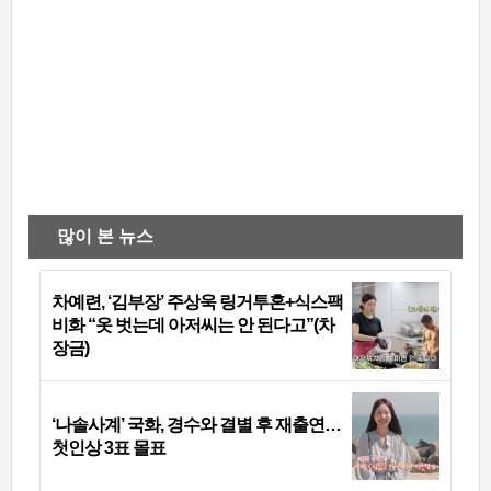
많이 본 뉴스
차예련, ‘김부장’ 주상욱 링거투혼+식스팩
비화 “옷 벗는데 아저씨는 안 된다고”(차
장금)
‘나솔사계’ 국화, 경수와 결별 후 재출연…
첫인상 3표 몰표