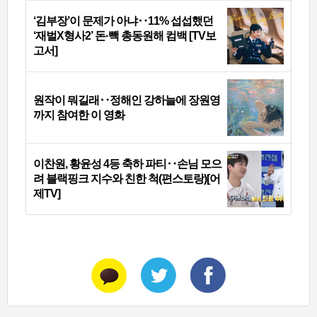
‘김부장’이 문제가 아냐‥11% 섭섭했던
‘재벌X형사2’ 돈·빽 총동원해 컴백 [TV보
고서]
원작이 뭐길래‥정해인 강하늘에 장원영
까지 참여한 이 영화
이찬원, 황윤성 4등 축하 파티‥손님 모으
려 블랙핑크 지수와 친한 척(편스토랑)[어
제TV]