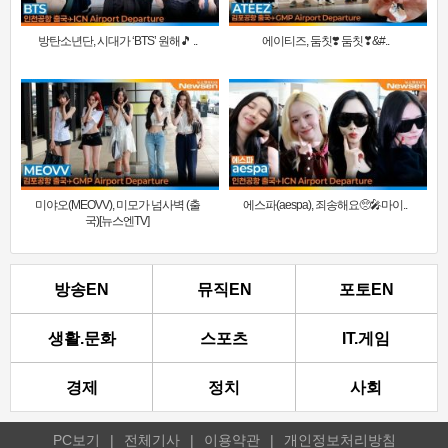
방탄소년단, 시대가 ‘BTS’ 원해🎵 ..
에이티즈, 둠칫❣️ 둠칫❣&#..
미야오(MEOVV), 미모가 넘사벽 (출
에스파(aespa), 죄송해요🥺🎤마이..
국)[뉴스엔TV]
방송EN
뮤직EN
포토EN
생활.문화
스포츠
IT.게임
경제
정치
사회
PC보기
|
전체기사
|
이용약관
|
개인정보처리방침