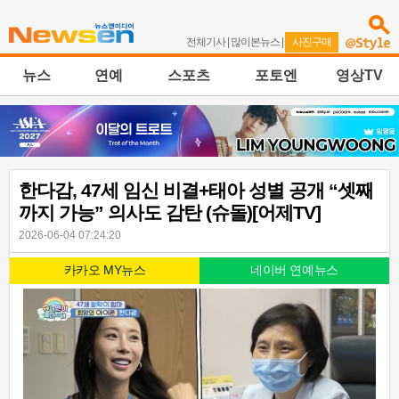
전체기사
|
많이본뉴스
|
사진구매
뉴스
연예
스포츠
포토엔
영상TV
한다감, 47세 임신 비결+태아 성별 공개 “셋째
까지 가능” 의사도 감탄 (슈돌)[어제TV]
2026-06-04 07:24:20
카카오 MY뉴스
네이버 연예뉴스