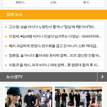
MLB 시..
소’[포..
훈녀’..
깜짝 뉴스
고소영, 낮술 마시다 노량진서 쫓겨나 “점심 때 4병 마셔”(바..
이정재, ♥임세령 비키니 인생샷 남겨주는 다정남‥파파라치에 ..
혜리 과감하게 벗었다, 탄수화물 끊고 끈 비니키 소화 ‘역대급..
장원영, 술 마시다 흘러내린 옷자락 깜짝…리즈 갱신한 인형 비..
이동국 딸 재시, 파격 비키니 자태 깜짝…美 명문대 합격 후 리..
뉴스엔TV