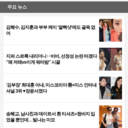
주요 뉴스
김혜수, 김지훈과 부부 케미 ‘얼빡샷’에도 굴욕 없
어
지퍼 스르륵 내리더니‥비비, 선정성 논란 터졌다
“왜 저래vs이게 워터밤” 시끌
‘김부장’ 최대훈 아내, 미스코리아 善+미스 인터내
셔널 3위 ♥장윤서였다
송혜교, 남사친과 데이트서 흰 티셔츠+청바지 입
었을 뿐인데…빛나는 미모