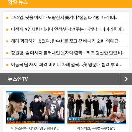
깜짝 뉴스
고소영, 낮술 마시다 노량진서 쫓겨나 “점심 때 4병 마셔”(바..
이정재, ♥임세령 비키니 인생샷 남겨주는 다정남‥파파라치에 ..
혜리 과감하게 벗었다, 탄수화물 끊고 끈 비니키 소화 ‘역대급..
장원영, 술 마시다 흘러내린 옷자락 깜짝…리즈 갱신한 인형 비..
이동국 딸 재시, 파격 비키니 자태 깜짝…美 명문대 합격 후 리..
뉴스엔TV
방탄소년단, 시대가 ‘BTS’ 원해🎵 ..
에이티즈, 둠칫❣️ 둠칫❣&#..