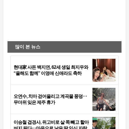
많이 본 뉴스
현대家 사돈 백지연, 62세 생일 최지우와
“올해도 함께” 이영애 신애라도 축하
오연수, 치마 걷어올리고 계곡물 풍덩‥
무더위 잊은 제주 휴가
이승철 겹경사, 위고비로 살 쪽 빼고 할아
버지 된다‥마음으로 낳은 딸 임신 자랑