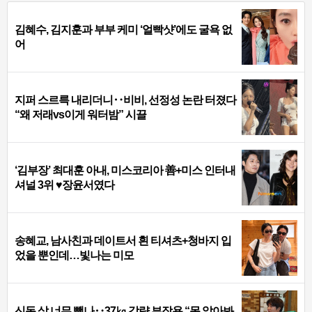
김혜수, 김지훈과 부부 케미 ‘얼빡샷’에도 굴욕 없
어
지퍼 스르륵 내리더니‥비비, 선정성 논란 터졌다
“왜 저래vs이게 워터밤” 시끌
‘김부장’ 최대훈 아내, 미스코리아 善+미스 인터내
셔널 3위 ♥장윤서였다
송혜교, 남사친과 데이트서 흰 티셔츠+청바지 입
었을 뿐인데…빛나는 미모
신동 살 너무 뺐나‥37㎏ 감량 부작용 “못 알아봐