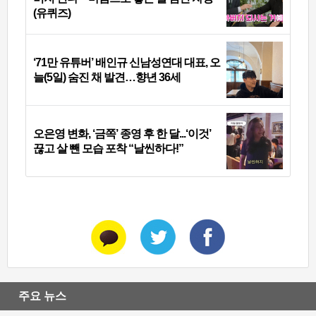
(유퀴즈)
‘71만 유튜버’ 배인규 신남성연대 대표, 오
늘(5일) 숨진 채 발견…향년 36세
오은영 변화, ‘금쪽’ 종영 후 한 달...‘이것’
끊고 살 뺀 모습 포착 “날씬하다!”
주요 뉴스