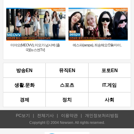
미야오(MEOVV), 미모가 넘사벽 (출
에스파(aespa), 죄송해요🥺🎤마이..
국)[뉴스엔TV]
방송EN
뮤직EN
포토EN
생활.문화
스포츠
IT.게임
경제
정치
사회
PC보기
|
전체기사
|
이용약관
|
개인정보처리방침
Copyright ⓒ 2004 Newsen. All rights reserved.