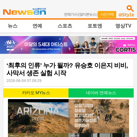
전체기사
|
많이본뉴스
|
사진구매
뉴스
연예
스포츠
포토엔
영상TV
‘최후의 인류’ 누가 될까? 유승호 이은지 비비,
사막서 생존 실험 시작
2026-06-04 07:09:29
카카오 MY뉴스
네이버 연예뉴스