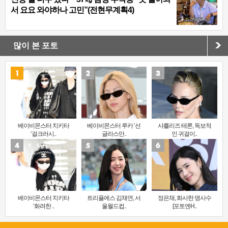
서 요요 와야하나 고민”(전현무계획4)
많이 본 포토
베이비몬스터 치키타
베이비몬스터 루카 ‘선
샤를리즈 테론, 독보적
‘걸크러시..
글라스만..
인 귀걸이..
베이비몬스터 치키타
트리플에스 김채연, 서
정은채, 화사한 명사수
‘화려한 ..
울월드컵..
[포토엔H..