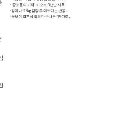
안
‘중소돌의 기적’ 키오프, 3년만 사옥..
강미나 “13kg 감량 후 예쁘다는 반응 ..
윤보미 결혼식 불참한 손나은 “판다로..
은
비
감
친
지