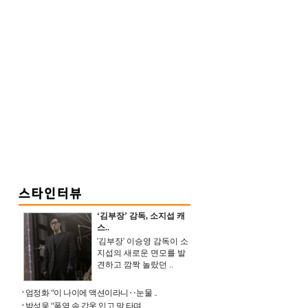
‘김부장’ 감독, 소지섭 캐
스..
'김부장' 이승영 감독이 소
지섭의 새로운 면모를 발
견하고 깜짝 놀랐던 ..
엄정화 “이 나이에 액션이라니‥눈물 ..
박성웅 “폭염 속 갑옷 입고 말 타며 ..