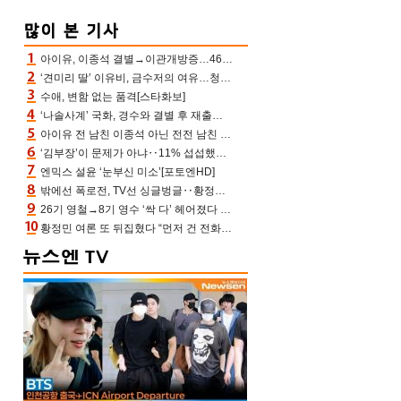
아이유, 이종석 결별→이관개방증…46장 꽉 채운 유애나 ♥ “열심히 사는 중”
‘견미리 딸’ 이유비, 금수저의 여유…청순 미모에 반전 슬림 라인
수애, 변함 없는 품격[스타화보]
‘나솔사계’ 국화, 경수와 결별 후 재출연…첫인상 3표 몰표
아이유 전 남친 이종석 아닌 전전 남친 장기하 소환 ‘별일 없이 산다’ 선곡…46장에 꾹 눌러 담은 근황
‘김부장’이 문제가 아냐‥11% 섭섭했던 ‘재벌X형사2’ 돈·빽 총동원해 컴백 [TV보고서]
엔믹스 설윤 ‘눈부신 미소’[포토엔HD]
밖에선 폭로전, TV선 싱글벙글‥황정민 ‘틈만 나면’ 출연, 피로감은 시청자 몫
26기 영철→8기 영수 ‘싹 다’ 헤어졌다 ‘나솔사계’ 충격의 현커 0쌍 (촌장TV)
황정민 여론 또 뒤집혔다 “먼저 건 전화 62통, 그만 연락해” vs 女팬 “녹취 다 올려” 진흙탕 싸움