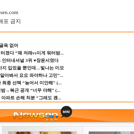
en.com
재배포 금지
 굴욕 없어
졌다 “왜 저래vs이게 워터밤...
스 인터내셔널 3위 ♥장윤서였다
바지 입었을 뿐인데…빛나는 미모
 알아봐서 요요 와야하나 고민”...
종 선택 “늦어서 미안해” (...
→복근 공개 “너무 야해” (...
 아파트 손해 처분 “그래도 괜...