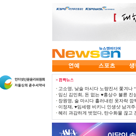
고소영, 낮술 마시다 노량진서 쫓겨나 “점
임신 김민희, 돈 없는 ♥홍상수 불륜 진심
장원영, 술 마시다 흘러내린 옷자락 
이정재, ♥임세령 비키니 인생샷 남겨주
혜리 과감하게 벗었다, 탄수화물 끊고 끈