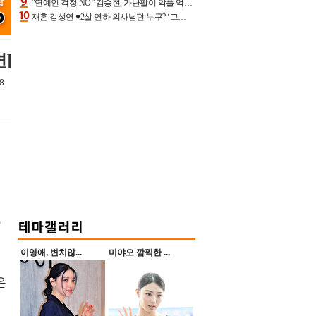
“연예인 걱정 NO” 김승현, 가난팔이 악플 억울할만‥아내+딸과 日 여행
재혼 강성연 ♥2살 연하 의사남편 누구? ‘그알’ 자문의에 훈남 비주얼 초엘리트 스펙 [종합]
면]
8
,
이영애, 변치않...
미야오 깜찍한 ...
은