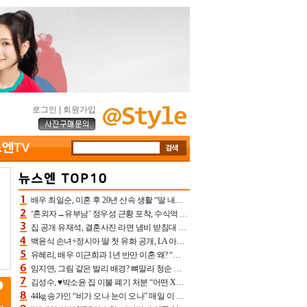
로그인
|
회원가입
배우 최일순, 이혼 후 20년 산속 생활 “딸 내가 버렸다고 원망‥맘 아파”(특종)[어제TV]
‘혼외자→유부남’ 정우성 근황 포착, 수식억 해킹 피해 후배 만났다 “존경하는”
집 공개 유재석, 결혼사진 라면 냄비 받침대 되고 분노‥가족사진도 피해(놀뭐)[어제TV]
백윤식 손녀+정시아 딸 첫 유화 공개, LA 아트쇼→서울국제조각페스타 작가다운 수준급 실력
유혜리, 배우 이근희과 1년 반만 이혼 왜? “식칼 꽂고 의자 던져” 충격 폭로(특종)[어제TV]
임지연, 그림 같은 발리 배경? 뼈말라 청순 비키니 핏에 상대 안 되네
김성수, ♥박소윤 집 이불 폐기 처분 “어떤 X이랑 썼을지 몰라” 질투(신랑수업2)[어제TV]
44kg 송가인 “비가 오나 눈이 오나” 매일 이 운동, 허벅지 근육량 상승+체지방 감소