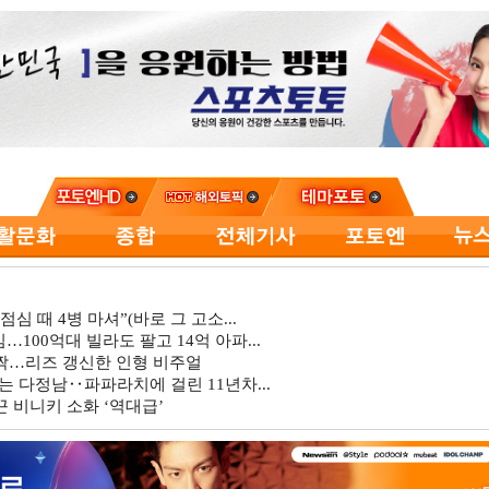
심 때 4병 마셔”(바로 그 고소...
…100억대 빌라도 팔고 14억 아파...
깜짝…리즈 갱신한 인형 비주얼
는 다정남‥파파라치에 걸린 11년차...
 비니키 소화 ‘역대급’