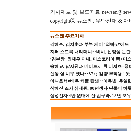
기사제보 및 보도자료 newsen@news
copyrightⓒ 뉴스엔. 무단전재 & 
김혜수, 김지훈과 부부 케미 ‘얼빡샷’에도
지퍼 스르륵 내리더니‥비비, 선정성 논란 터
‘김부장’ 최대훈 아내, 미스코리아 善+미
송혜교, 남사친과 데이트서 흰 티셔츠+청
신동 살 너무 뺐나‥37㎏ 감량 부작용 “못
아나운서♥배우 커플 탄생‥이유빈, 유일한 최
심혜진 조카 심재원, 00년생과 단둘이 하룻밤
삼성전자 4만 원대에 산 김구라, 15년 보유