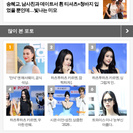
송혜교, 남사친과 데이트서 흰 티셔츠+청바지 입
었을 뿐인데…빛나는 미모
많이 본 포토
‘만삭’ 앤 해서웨이, 공식
하츠투하츠 카르멘, 깜
하츠투하츠 카르멘, 싱
석상..
찍하게 [..
그럽게 인..
하츠투하츠 카르멘, 우
시온-이안-성찬, 상큼한
트와이스 미나 ‘눈부신
아한 런웨..
‘2026 ..
아름다..