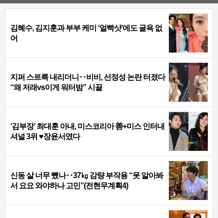
김혜수, 김지훈과 부부 케미 ‘얼빡샷’에도 굴욕 없
어
지퍼 스르륵 내리더니‥비비, 선정성 논란 터졌다
“왜 저래vs이게 워터밤” 시끌
‘김부장’ 최대훈 아내, 미스코리아 善+미스 인터내
셔널 3위 ♥장윤서였다
신동 살 너무 뺐나‥37㎏ 감량 부작용 “못 알아봐
서 요요 와야하나 고민”(전현무계획4)