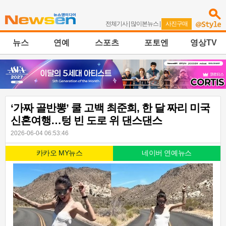
전체기사
|
많이본뉴스
|
사진구매
뉴스
연예
스포츠
포토엔
영상TV
‘가짜 골반뽕’ 쿨 고백 최준희, 한 달 짜리 미국
신혼여행…텅 빈 도로 위 댄스댄스
2026-06-04 06:53:46
카카오 MY뉴스
네이버 연예뉴스