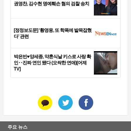
권영찬, 김수현 명예훼손 혐의 검찰 송치
[정정보도문] ‘황영웅, 또 학폭에 발목잡혔
다’ 관련
박은빈♥양세종, 약혼식날 키스로 사랑 확
인‥진짜 연인 됐다 (오싹한 연애)[어제
TV]
주요 뉴스