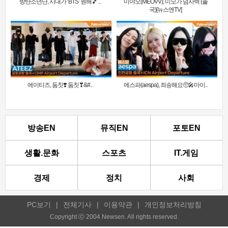
방탄소년단, 시대가 ‘BTS’ 원해🎵 ..
미야오(MEOVV), 미모가 넘사벽 (출
국)[뉴스엔TV]
에이티즈, 둠칫❣️ 둠칫❣&#..
에스파(aespa), 죄송해요🥺🎤마이..
방송EN
뮤직EN
포토EN
생활.문화
스포츠
IT.게임
경제
정치
사회
PC보기
|
전체기사
|
이용약관
|
개인정보처리방침
Copyright ⓒ 2004 Newsen. All rights reserved.