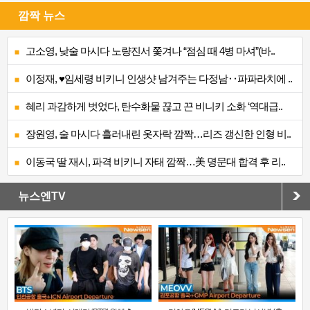
깜짝 뉴스
고소영, 낮술 마시다 노량진서 쫓겨나 “점심 때 4병 마셔”(바..
이정재, ♥임세령 비키니 인생샷 남겨주는 다정남‥파파라치에 ..
혜리 과감하게 벗었다, 탄수화물 끊고 끈 비니키 소화 ‘역대급..
장원영, 술 마시다 흘러내린 옷자락 깜짝…리즈 갱신한 인형 비..
이동국 딸 재시, 파격 비키니 자태 깜짝…美 명문대 합격 후 리..
뉴스엔TV