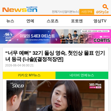
전체기사
|
많이본뉴스
|
사진구매
뉴스
연예
스포츠
포토엔
영상TV
“너무 예뻐” 32기 돌싱 영숙, 첫인상 몰표 인기
녀 등극 (나솔)[결정적장면]
2026-06-04 06:00:21
카카오 MY뉴스
네이버 연예뉴스