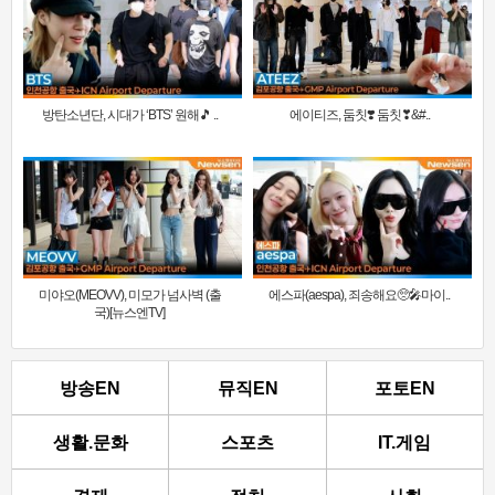
방탄소년단, 시대가 ‘BTS’ 원해🎵 ..
에이티즈, 둠칫❣️ 둠칫❣&#..
미야오(MEOVV), 미모가 넘사벽 (출
에스파(aespa), 죄송해요🥺🎤마이..
국)[뉴스엔TV]
방송EN
뮤직EN
포토EN
생활.문화
스포츠
IT.게임