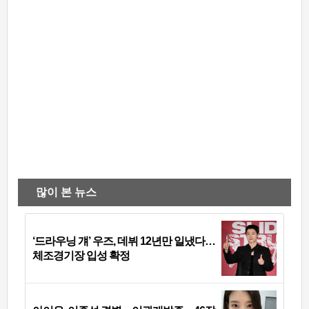
많이 본 뉴스
‘드라우닝 걔’ 우즈, 데뷔 12년만 일냈다…
체조경기장 입성 확정