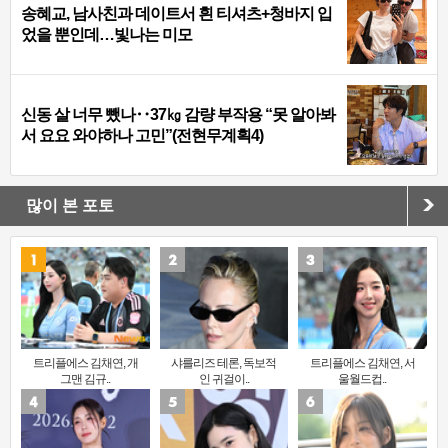
송혜교, 남사친과 데이트서 흰 티셔츠+청바지 입
었을 뿐인데…빛나는 미모
신동 살 너무 뺐나‥37㎏ 감량 부작용 “못 알아봐
서 요요 와야하나 고민”(전현무계획4)
많이 본 포토
트리플에스 김채연, 개
샤를리즈 테론, 독보적
트리플에스 김채연, 서
그맨 김규..
인 귀걸이..
울월드컵..