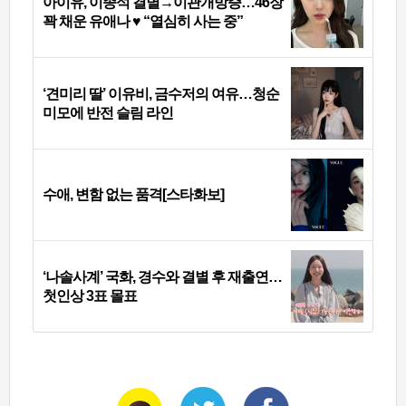
아이유, 이종석 결별→이관개방증…46장
꽉 채운 유애나 ♥ “열심히 사는 중”
‘견미리 딸’ 이유비, 금수저의 여유…청순
미모에 반전 슬림 라인
수애, 변함 없는 품격[스타화보]
‘나솔사계’ 국화, 경수와 결별 후 재출연…
첫인상 3표 몰표