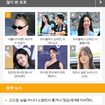
많이 본 포토
샤를리즈 테론, 독보적
트리플에스 김채연, 개
트리플에스 김채연, 서
인 귀걸이..
그맨 김규..
울월드컵..
정은채, 화사한 명사수
하지원, 한국 배우 최초
엔믹스 설윤 ‘눈부신 미
[포토엔H..
MLB 시..
소’[포..
깜짝 뉴스
고소영, 낮술 마시다 노량진서 쫓겨나 “점심 때 4병 마셔”(바..