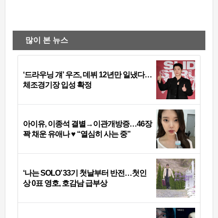
많이 본 뉴스
‘드라우닝 걔’ 우즈, 데뷔 12년만 일냈다…
체조경기장 입성 확정
아이유, 이종석 결별→이관개방증…46장
꽉 채운 유애나 ♥ “열심히 사는 중”
‘나는 SOLO’ 33기 첫날부터 반전…첫인
상 0표 영호, 호감남 급부상