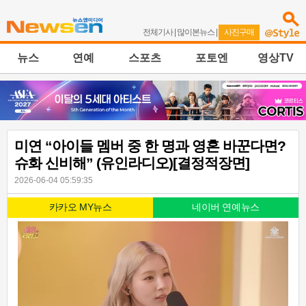
전체기사
|
많이본뉴스
|
사진구매
뉴스
연예
스포츠
포토엔
영상TV
미연 “아이들 멤버 중 한 명과 영혼 바꾼다면?
슈화 신비해” (유인라디오)[결정적장면]
2026-06-04 05:59:35
카카오 MY뉴스
네이버 연예뉴스