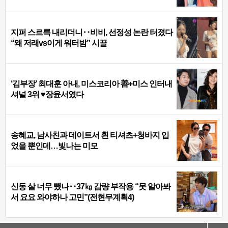
지퍼 스르륵 내리더니‥비비, 선정성 논란 터졌다
“왜 저래vs이게 워터밤” 시끌
‘김부장’ 최대훈 아내, 미스코리아 善+미스 인터내
셔널 3위 ♥장윤서였다
송혜교, 남사친과 데이트서 흰 티셔츠+청바지 입
었을 뿐인데…빛나는 미모
신동 살 너무 뺐나‥37㎏ 감량 부작용 “못 알아봐
서 요요 와야하나 고민”(전현무계획4)