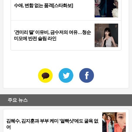
수애, 변함 없는 품격[스타화보]
‘견미리 딸’ 이유비, 금수저의 여유…청순
미모에 반전 슬림 라인
주요 뉴스
김혜수, 김지훈과 부부 케미 ‘얼빡샷’에도 굴욕 없
어