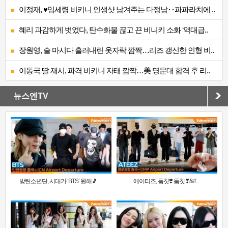
이정재, ♥임세령 비키니 인생샷 남겨주는 다정남‥파파라치에 ..
혜리 과감하게 벗었다, 탄수화물 끊고 끈 비니키 소화 ‘역대급..
장원영, 술 마시다 흘러내린 옷자락 깜짝…리즈 갱신한 인형 비..
이동국 딸 재시, 파격 비키니 자태 깜짝…美 명문대 합격 후 리..
뉴스엔TV
방탄소년단, 시대가 ‘BTS’ 원해🎵 ..
에이티즈, 둠칫❣️ 둠칫❣&#..