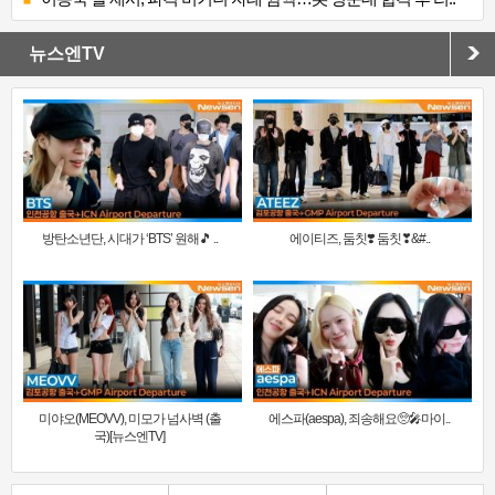
뉴스엔TV
방탄소년단, 시대가 ‘BTS’ 원해🎵 ..
에이티즈, 둠칫❣️ 둠칫❣&#..
미야오(MEOVV), 미모가 넘사벽 (출
에스파(aespa), 죄송해요🥺🎤마이..
국)[뉴스엔TV]