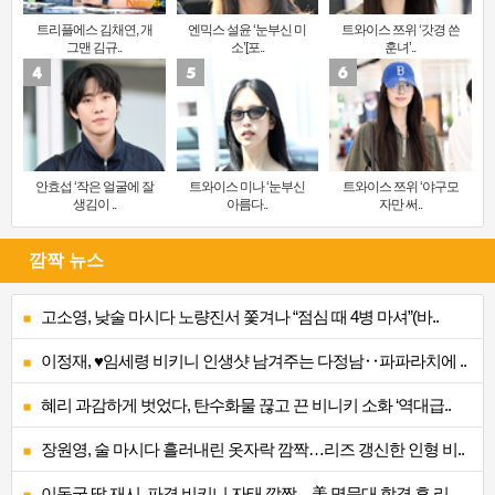
트리플에스 김채연, 개
엔믹스 설윤 ‘눈부신 미
트와이스 쯔위 ‘갓경 쓴
그맨 김규..
소’[포..
훈녀’..
안효섭 ‘작은 얼굴에 잘
트와이스 미나 ‘눈부신
트와이스 쯔위 ‘야구모
생김이 ..
아름다..
자만 써..
깜짝 뉴스
고소영, 낮술 마시다 노량진서 쫓겨나 “점심 때 4병 마셔”(바..
이정재, ♥임세령 비키니 인생샷 남겨주는 다정남‥파파라치에 ..
혜리 과감하게 벗었다, 탄수화물 끊고 끈 비니키 소화 ‘역대급..
장원영, 술 마시다 흘러내린 옷자락 깜짝…리즈 갱신한 인형 비..
이동국 딸 재시, 파격 비키니 자태 깜짝…美 명문대 합격 후 리..