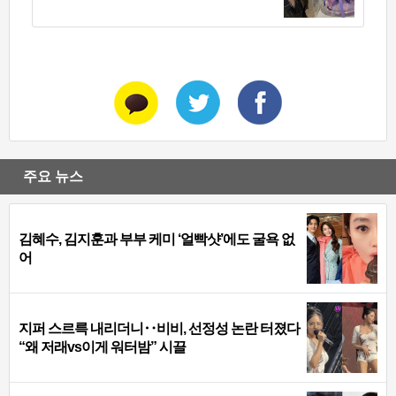
주요 뉴스
김혜수, 김지훈과 부부 케미 ‘얼빡샷’에도 굴욕 없
어
지퍼 스르륵 내리더니‥비비, 선정성 논란 터졌다
“왜 저래vs이게 워터밤” 시끌