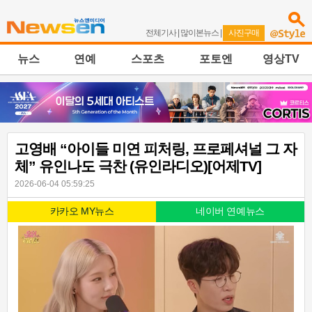
전체기사
|
많이본뉴스
|
사진구매
뉴스
연예
스포츠
포토엔
영상TV
고영배 “아이들 미연 피처링, 프로페셔널 그 자
체” 유인나도 극찬 (유인라디오)[어제TV]
2026-06-04 05:59:25
카카오 MY뉴스
네이버 연예뉴스