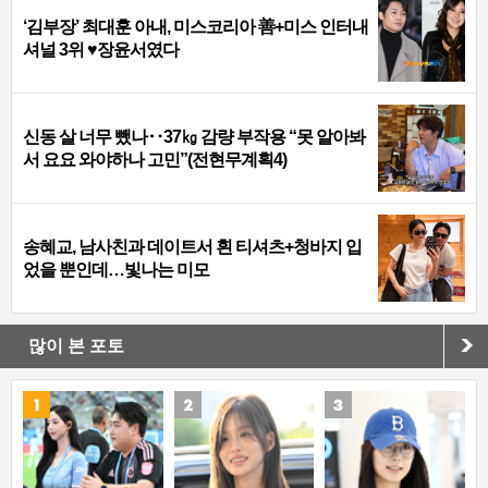
‘김부장’ 최대훈 아내, 미스코리아 善+미스 인터내
셔널 3위 ♥장윤서였다
신동 살 너무 뺐나‥37㎏ 감량 부작용 “못 알아봐
서 요요 와야하나 고민”(전현무계획4)
송혜교, 남사친과 데이트서 흰 티셔츠+청바지 입
었을 뿐인데…빛나는 미모
많이 본 포토