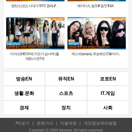
방탄소년단, 시대가 ‘BTS’ 원해🎵 ..
에이티즈, 둠칫❣️ 둠칫❣&#..
미야오(MEOVV), 미모가 넘사벽 (출
에스파(aespa), 죄송해요🥺🎤마이..
국)[뉴스엔TV]
방송EN
뮤직EN
포토EN
생활.문화
스포츠
IT.게임
경제
정치
사회
PC보기
|
전체기사
|
이용약관
|
개인정보처리방침
Copyright ⓒ 2004 Newsen. All rights reserved.