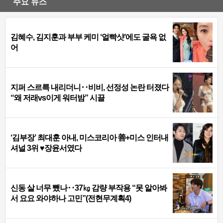
주요 뉴스
김혜수, 김지훈과 부부 케미 ‘얼빡샷’에도 굴욕 없
어
지퍼 스르륵 내리더니‥비비, 선정성 논란 터졌다
“왜 저래vs이게 워터밤” 시끌
‘김부장’ 최대훈 아내, 미스코리아 善+미스 인터내
셔널 3위 ♥장윤서였다
신동 살 너무 뺐나‥37㎏ 감량 부작용 “못 알아봐
서 요요 와야하나 고민”(전현무계획4)