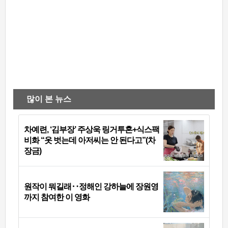
많이 본 뉴스
차예련, ‘김부장’ 주상욱 링거투혼+식스팩
비화 “옷 벗는데 아저씨는 안 된다고”(차
장금)
원작이 뭐길래‥정해인 강하늘에 장원영
까지 참여한 이 영화