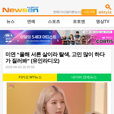
전체기사
|
많이본뉴스
|
사진구매
뉴스
연예
스포츠
포토엔
영상TV
미연 “올해 서른 살이라 탈색, 고민 많이 하다
가 질러봐” (유인라디오)
2026-06-03 20:20:50
카카오 MY뉴스
네이버 연예뉴스