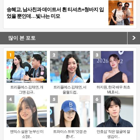
송혜교, 남사친과 데이트서 흰 티셔츠+청바지 입
었을 뿐인데…빛나는 미모
많이 본 포토
트리플에스 김채연, 개
트리플에스 김채연, 서
하지원, 한국 배우 최초
그맨 김규..
울월드컵..
MLB 시..
엔믹스 설윤 ‘눈부신 미
트와이스 쯔위 ‘갓경 쓴
안효섭 ‘작은 얼굴에 잘
소’[포..
훈녀’..
생김이 ..