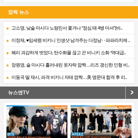
깜짝 뉴스
고소영, 낮술 마시다 노량진서 쫓겨나 “점심 때 4병 마셔”(바..
이정재, ♥임세령 비키니 인생샷 남겨주는 다정남‥파파라치에 ..
혜리 과감하게 벗었다, 탄수화물 끊고 끈 비니키 소화 ‘역대급..
장원영, 술 마시다 흘러내린 옷자락 깜짝…리즈 갱신한 인형 비..
이동국 딸 재시, 파격 비키니 자태 깜짝…美 명문대 합격 후 리..
뉴스엔TV