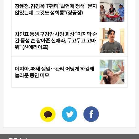
장윤정, 김경욱 ‘T팬티’ 발언에 정색 “묻지
않았는데, 그것도 성희롱”(장공장)
차인표 동생 구강암 사망 회상 “마지막 순
간 동생 손 잡아준 신애라, 두고두고 고마
워” (신애라이프)
이지아, 48세 생일‥관리 어떻게 하길래
놀라운 동안 미모