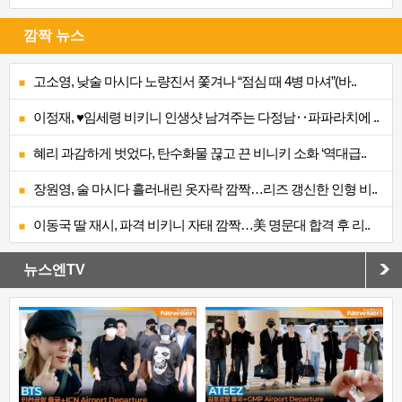
깜짝 뉴스
고소영, 낮술 마시다 노량진서 쫓겨나 “점심 때 4병 마셔”(바..
이정재, ♥임세령 비키니 인생샷 남겨주는 다정남‥파파라치에 ..
혜리 과감하게 벗었다, 탄수화물 끊고 끈 비니키 소화 ‘역대급..
장원영, 술 마시다 흘러내린 옷자락 깜짝…리즈 갱신한 인형 비..
이동국 딸 재시, 파격 비키니 자태 깜짝…美 명문대 합격 후 리..
뉴스엔TV