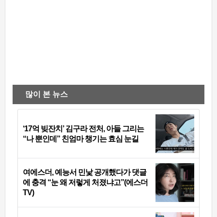
많이 본 뉴스
‘17억 빚잔치’ 김구라 전처, 아들 그리는
“나 뿐인데” 친엄마 챙기는 효심 눈길
여에스더, 예능서 민낯 공개했다가 댓글
에 충격 “눈 왜 저렇게 처졌냐고”(에스더
TV)