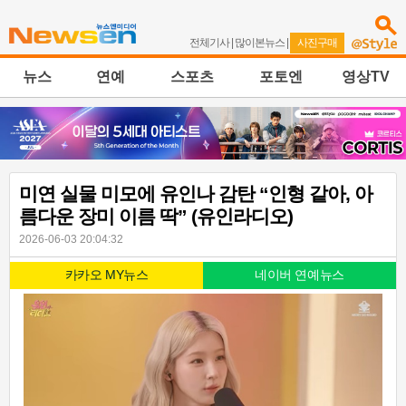
전체기사
|
많이본뉴스
|
사진구매
뉴스
연예
스포츠
포토엔
영상TV
미연 실물 미모에 유인나 감탄 “인형 같아, 아
름다운 장미 이름 딱” (유인라디오)
2026-06-03 20:04:32
카카오 MY뉴스
네이버 연예뉴스