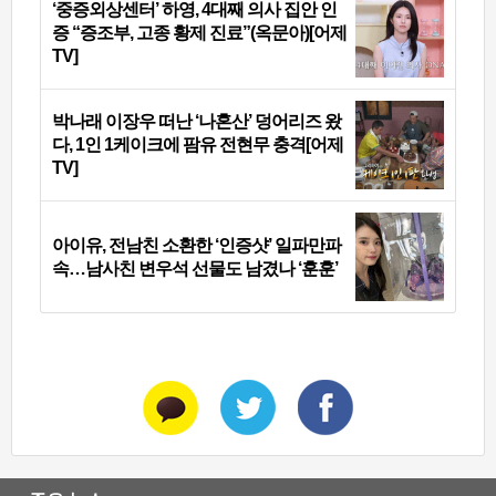
‘중증외상센터’ 하영, 4대째 의사 집안 인
증 “증조부, 고종 황제 진료”(옥문아)[어제
TV]
박나래 이장우 떠난 ‘나혼산’ 덩어리즈 왔
다, 1인 1케이크에 팜유 전현무 충격[어제
TV]
아이유, 전남친 소환한 ‘인증샷’ 일파만파
속…남사친 변우석 선물도 남겼나 ‘훈훈’