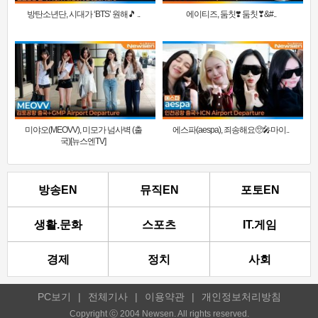
방탄소년단, 시대가 ‘BTS’ 원해🎵 ..
에이티즈, 둠칫❣️ 둠칫❣&#..
미야오(MEOVV), 미모가 넘사벽 (출
에스파(aespa), 죄송해요🥺🎤마이..
국)[뉴스엔TV]
방송EN
뮤직EN
포토EN
생활.문화
스포츠
IT.게임
경제
정치
사회
PC보기
|
전체기사
|
이용약관
|
개인정보처리방침
Copyright ⓒ 2004 Newsen. All rights reserved.