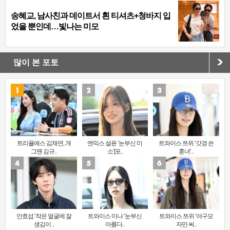
송혜교, 남사친과 데이트서 흰 티셔츠+청바지 입
었을 뿐인데…빛나는 미모
많이 본 포토
트리플에스 김채연, 개
엔믹스 설윤 ‘눈부신 미
트와이스 쯔위 ‘갓경 쓴
그맨 김규..
소’[포..
훈녀’..
안효섭 ‘작은 얼굴에 잘
트와이스 미나 ‘눈부신
트와이스 쯔위 ‘야구모
생김이 ..
아름다..
자만 써..