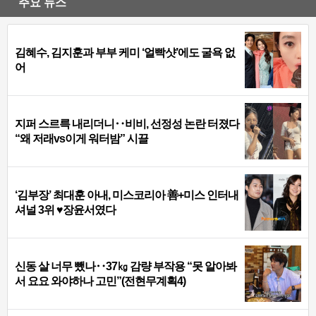
주요 뉴스
김혜수, 김지훈과 부부 케미 ‘얼빡샷’에도 굴욕 없
어
지퍼 스르륵 내리더니‥비비, 선정성 논란 터졌다
“왜 저래vs이게 워터밤” 시끌
‘김부장’ 최대훈 아내, 미스코리아 善+미스 인터내
셔널 3위 ♥장윤서였다
신동 살 너무 뺐나‥37㎏ 감량 부작용 “못 알아봐
서 요요 와야하나 고민”(전현무계획4)