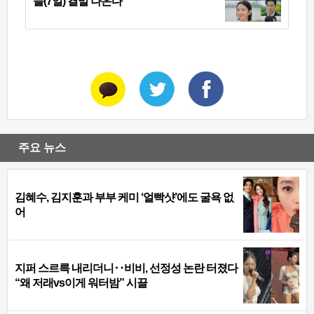
늘(7일) 결말 나온다
주요 뉴스
김혜수, 김지훈과 부부 케미 ‘얼빡샷’에도 굴욕 없
어
지퍼 스르륵 내리더니‥비비, 선정성 논란 터졌다
“왜 저래vs이게 워터밤” 시끌