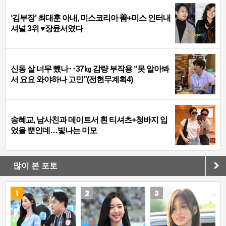
‘김부장’ 최대훈 아내, 미스코리아 善+미스 인터내
셔널 3위 ♥장윤서였다
신동 살 너무 뺐나‥37㎏ 감량 부작용 “못 알아봐
서 요요 와야하나 고민”(전현무계획4)
송혜교, 남사친과 데이트서 흰 티셔츠+청바지 입
었을 뿐인데…빛나는 미모
많이 본 포토