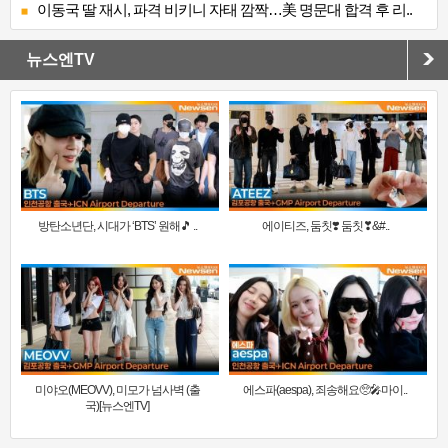
이동국 딸 재시, 파격 비키니 자태 깜짝…美 명문대 합격 후 리..
뉴스엔TV
방탄소년단, 시대가 ‘BTS’ 원해🎵 ..
에이티즈, 둠칫❣️ 둠칫❣&#..
미야오(MEOVV), 미모가 넘사벽 (출
에스파(aespa), 죄송해요🥺🎤마이..
국)[뉴스엔TV]