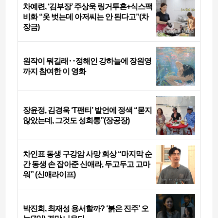
차예련, ‘김부장’ 주상욱 링거투혼+식스팩
비화 “옷 벗는데 아저씨는 안 된다고”(차
장금)
원작이 뭐길래‥정해인 강하늘에 장원영
까지 참여한 이 영화
장윤정, 김경욱 ‘T팬티’ 발언에 정색 “묻지
않았는데, 그것도 성희롱”(장공장)
차인표 동생 구강암 사망 회상 “마지막 순
간 동생 손 잡아준 신애라, 두고두고 고마
워” (신애라이프)
박진희, 최재성 용서할까? ‘붉은 진주’ 오