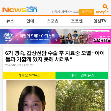
전체기사
|
많이본뉴스
|
사진구매
뉴스
연예
스포츠
포토엔
영상TV
6기 영숙, 갑상선암 수술 후 치료중 오열 “아이
들과 가깝게 있지 못해 서러워”
2026-06-03 21:36:27
카카오 MY뉴스
네이버 연예뉴스