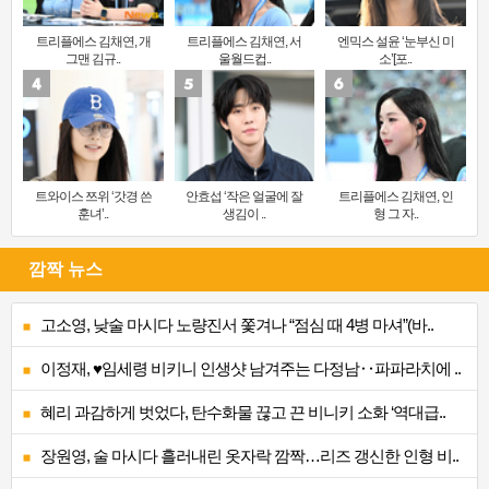
트리플에스 김채연, 개
트리플에스 김채연, 서
엔믹스 설윤 ‘눈부신 미
그맨 김규..
울월드컵..
소’[포..
트와이스 쯔위 ‘갓경 쓴
안효섭 ‘작은 얼굴에 잘
트리플에스 김채연, 인
훈녀’..
생김이 ..
형 그 자..
깜짝 뉴스
고소영, 낮술 마시다 노량진서 쫓겨나 “점심 때 4병 마셔”(바..
이정재, ♥임세령 비키니 인생샷 남겨주는 다정남‥파파라치에 ..
혜리 과감하게 벗었다, 탄수화물 끊고 끈 비니키 소화 ‘역대급..
장원영, 술 마시다 흘러내린 옷자락 깜짝…리즈 갱신한 인형 비..